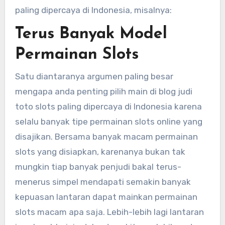
paling dipercaya di Indonesia, misalnya:
Terus Banyak Model
Permainan Slots
Satu diantaranya argumen paling besar
mengapa anda penting pilih main di blog judi
toto slots paling dipercaya di Indonesia karena
selalu banyak tipe permainan slots online yang
disajikan. Bersama banyak macam permainan
slots yang disiapkan, karenanya bukan tak
mungkin tiap banyak penjudi bakal terus-
menerus simpel mendapati semakin banyak
kepuasan lantaran dapat mainkan permainan
slots macam apa saja. Lebih-lebih lagi lantaran