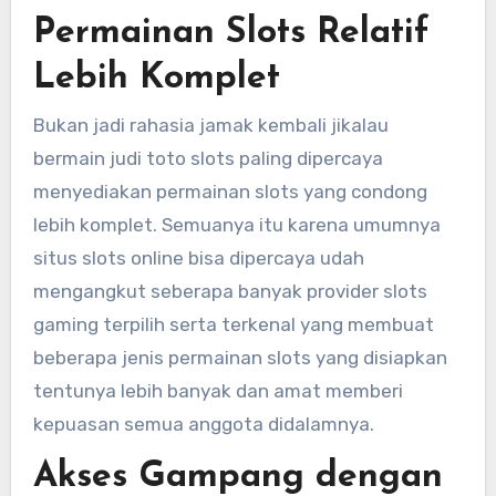
Permainan Slots Relatif
Lebih Komplet
Bukan jadi rahasia jamak kembali jikalau
bermain judi toto slots paling dipercaya
menyediakan permainan slots yang condong
lebih komplet. Semuanya itu karena umumnya
situs slots online bisa dipercaya udah
mengangkut seberapa banyak provider slots
gaming terpilih serta terkenal yang membuat
beberapa jenis permainan slots yang disiapkan
tentunya lebih banyak dan amat memberi
kepuasan semua anggota didalamnya.
Akses Gampang dengan