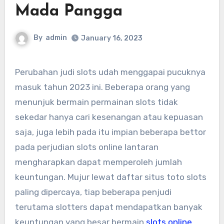
Mada Pangga
By
admin
January 16, 2023
Perubahan judi slots udah menggapai pucuknya
masuk tahun 2023 ini. Beberapa orang yang
menunjuk bermain permainan slots tidak
sekedar hanya cari kesenangan atau kepuasan
saja, juga lebih pada itu impian beberapa bettor
pada perjudian slots online lantaran
mengharapkan dapat memperoleh jumlah
keuntungan. Mujur lewat daftar situs toto slots
paling dipercaya, tiap beberapa penjudi
terutama slotters dapat mendapatkan banyak
keuntungan yang besar bermain
slots online