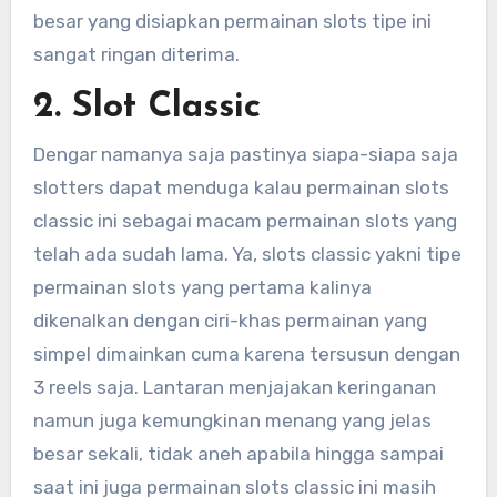
besar yang disiapkan permainan slots tipe ini
sangat ringan diterima.
2. Slot Classic
Dengar namanya saja pastinya siapa-siapa saja
slotters dapat menduga kalau permainan slots
classic ini sebagai macam permainan slots yang
telah ada sudah lama. Ya, slots classic yakni tipe
permainan slots yang pertama kalinya
dikenalkan dengan ciri-khas permainan yang
simpel dimainkan cuma karena tersusun dengan
3 reels saja. Lantaran menjajakan keringanan
namun juga kemungkinan menang yang jelas
besar sekali, tidak aneh apabila hingga sampai
saat ini juga permainan slots classic ini masih