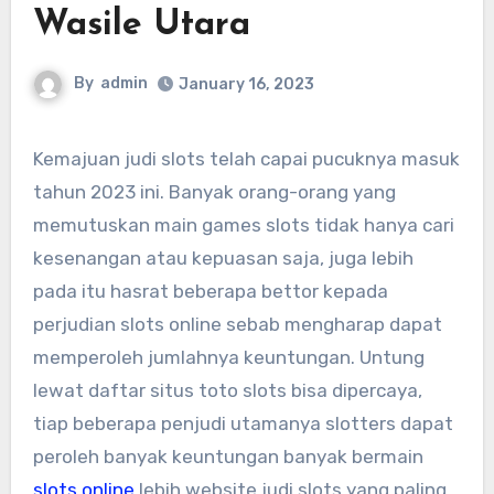
Wasile Utara
By
admin
January 16, 2023
Kemajuan judi slots telah capai pucuknya masuk
tahun 2023 ini. Banyak orang-orang yang
memutuskan main games slots tidak hanya cari
kesenangan atau kepuasan saja, juga lebih
pada itu hasrat beberapa bettor kepada
perjudian slots online sebab mengharap dapat
memperoleh jumlahnya keuntungan. Untung
lewat daftar situs toto slots bisa dipercaya,
tiap beberapa penjudi utamanya slotters dapat
peroleh banyak keuntungan banyak bermain
slots online
lebih website judi slots yang paling