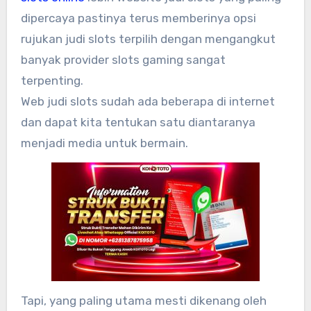
dipercaya pastinya terus memberinya opsi
rujukan judi slots terpilih dengan mengangkut
banyak provider slots gaming sangat
terpenting.
Web judi slots sudah ada beberapa di internet
dan dapat kita tentukan satu diantaranya
menjadi media untuk bermain.
Tapi, yang paling utama mesti dikenang oleh