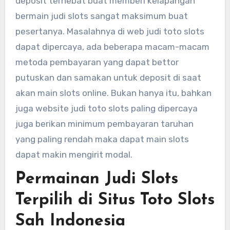
deposit terhebat buat memberi kelapangan
bermain judi slots sangat maksimum buat
pesertanya. Masalahnya di web judi toto slots
dapat dipercaya, ada beberapa macam-macam
metoda pembayaran yang dapat bettor
putuskan dan samakan untuk deposit di saat
akan main slots online. Bukan hanya itu, bahkan
juga website judi toto slots paling dipercaya
juga berikan minimum pembayaran taruhan
yang paling rendah maka dapat main slots
dapat makin mengirit modal.
Permainan Judi Slots
Terpilih di Situs Toto Slots
Sah Indonesia