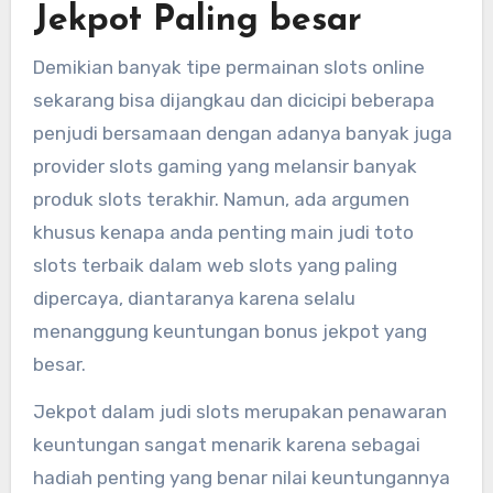
Jekpot Paling besar
Demikian banyak tipe permainan slots online
sekarang bisa dijangkau dan dicicipi beberapa
penjudi bersamaan dengan adanya banyak juga
provider slots gaming yang melansir banyak
produk slots terakhir. Namun, ada argumen
khusus kenapa anda penting main judi toto
slots terbaik dalam web slots yang paling
dipercaya, diantaranya karena selalu
menanggung keuntungan bonus jekpot yang
besar.
Jekpot dalam judi slots merupakan penawaran
keuntungan sangat menarik karena sebagai
hadiah penting yang benar nilai keuntungannya