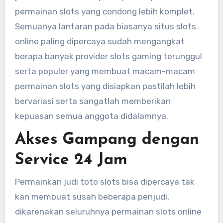
permainan slots yang condong lebih komplet.
Semuanya lantaran pada biasanya situs slots
online paling dipercaya sudah mengangkat
berapa banyak provider slots gaming terunggul
serta populer yang membuat macam-macam
permainan slots yang disiapkan pastilah lebih
bervariasi serta sangatlah memberikan
kepuasan semua anggota didalamnya.
Akses Gampang dengan
Service 24 Jam
Permainkan judi toto slots bisa dipercaya tak
kan membuat susah beberapa penjudi,
dikarenakan seluruhnya permainan slots online