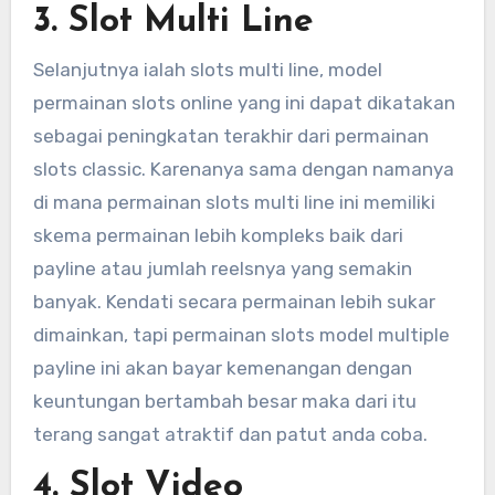
3. Slot Multi Line
Selanjutnya ialah slots multi line, model
permainan slots online yang ini dapat dikatakan
sebagai peningkatan terakhir dari permainan
slots classic. Karenanya sama dengan namanya
di mana permainan slots multi line ini memiliki
skema permainan lebih kompleks baik dari
payline atau jumlah reelsnya yang semakin
banyak. Kendati secara permainan lebih sukar
dimainkan, tapi permainan slots model multiple
payline ini akan bayar kemenangan dengan
keuntungan bertambah besar maka dari itu
terang sangat atraktif dan patut anda coba.
4. Slot Video