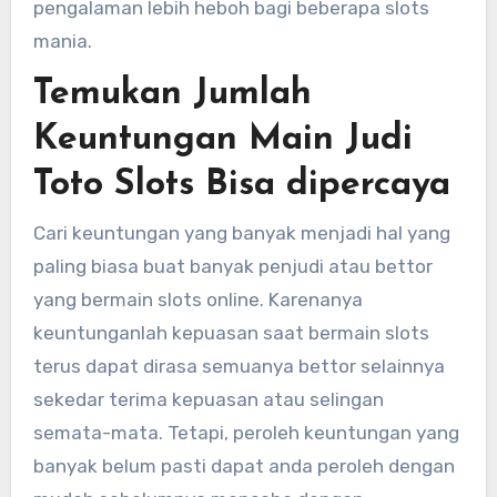
pengalaman lebih heboh bagi beberapa slots
mania.
Temukan Jumlah
Keuntungan Main Judi
Toto Slots Bisa dipercaya
Cari keuntungan yang banyak menjadi hal yang
paling biasa buat banyak penjudi atau bettor
yang bermain slots online. Karenanya
keuntunganlah kepuasan saat bermain slots
terus dapat dirasa semuanya bettor selainnya
sekedar terima kepuasan atau selingan
semata-mata. Tetapi, peroleh keuntungan yang
banyak belum pasti dapat anda peroleh dengan