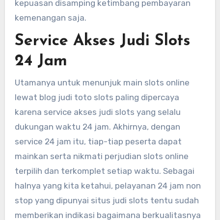
kepuasan disamping ketimbang pembayaran
kemenangan saja.
Service Akses Judi Slots
24 Jam
Utamanya untuk menunjuk main slots online
lewat blog judi toto slots paling dipercaya
karena service akses judi slots yang selalu
dukungan waktu 24 jam. Akhirnya, dengan
service 24 jam itu, tiap-tiap peserta dapat
mainkan serta nikmati perjudian slots online
terpilih dan terkomplet setiap waktu. Sebagai
halnya yang kita ketahui, pelayanan 24 jam non
stop yang dipunyai situs judi slots tentu sudah
memberikan indikasi bagaimana berkualitasnya