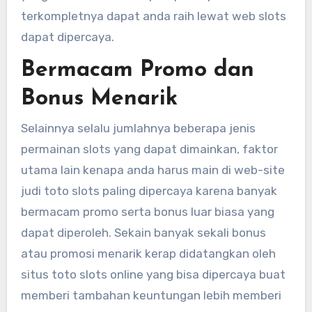
terkompletnya dapat anda raih lewat web slots
dapat dipercaya.
Bermacam Promo dan
Bonus Menarik
Selainnya selalu jumlahnya beberapa jenis
permainan slots yang dapat dimainkan, faktor
utama lain kenapa anda harus main di web-site
judi toto slots paling dipercaya karena banyak
bermacam promo serta bonus luar biasa yang
dapat diperoleh. Sekain banyak sekali bonus
atau promosi menarik kerap didatangkan oleh
situs toto slots online yang bisa dipercaya buat
memberi tambahan keuntungan lebih memberi