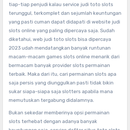
tiap-tiap penjudi kalau service judi toto slots
terunggul, terkomplet dan sejumlah keuntungan
yang pasti cuman dapat didapati di website judi
slots online yang paling dipercaya saja. Sudah
diketahui, web judi toto slots bisa dipercaya
2023 udah mendatangkan banyak runtunan
macam-macam games slots online menarik dari
bermacam banyak provider slots permainan
terbaik. Maka dari itu, cari permainan slots apa
saja persis yang diunggulkan pasti tidak bikin
sukar siapa-siapa saja slotters apabila mana
memutuskan tergabung didalamnya.
Bukan sekedar memberinya opsi permainan
slots terhebat dengan adanya banyak
keuntungan saja, service daftar situs toto slots