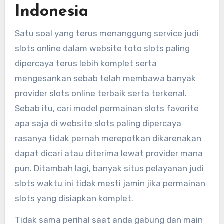
Indonesia
Satu soal yang terus menanggung service judi
slots online dalam website toto slots paling
dipercaya terus lebih komplet serta
mengesankan sebab telah membawa banyak
provider slots online terbaik serta terkenal.
Sebab itu, cari model permainan slots favorite
apa saja di website slots paling dipercaya
rasanya tidak pernah merepotkan dikarenakan
dapat dicari atau diterima lewat provider mana
pun. Ditambah lagi, banyak situs pelayanan judi
slots waktu ini tidak mesti jamin jika permainan
slots yang disiapkan komplet.
Tidak sama perihal saat anda gabung dan main