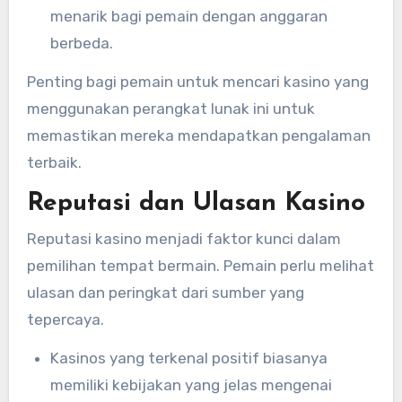
menarik bagi pemain dengan anggaran
berbeda.
Penting bagi pemain untuk mencari kasino yang
menggunakan perangkat lunak ini untuk
memastikan mereka mendapatkan pengalaman
terbaik.
Reputasi dan Ulasan Kasino
Reputasi kasino menjadi faktor kunci dalam
pemilihan tempat bermain. Pemain perlu melihat
ulasan dan peringkat dari sumber yang
tepercaya.
Kasinos yang terkenal positif biasanya
memiliki kebijakan yang jelas mengenai