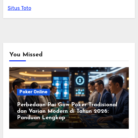
Situs Toto
You Missed
Poker Online
Perbedaan Pai Gow Poker Tradisional
dan Varian Modern di Tahun 2026:
Panduan Lengkap