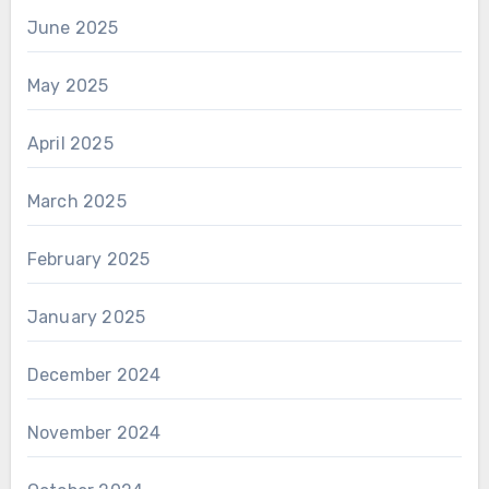
June 2025
May 2025
April 2025
March 2025
February 2025
January 2025
December 2024
November 2024