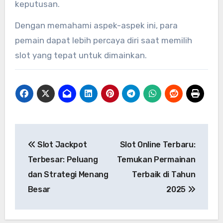
keputusan.
Dengan memahami aspek-aspek ini, para
pemain dapat lebih percaya diri saat memilih
slot yang tepat untuk dimainkan.
Post
Slot Jackpot
Slot Online Terbaru:
navigation
Terbesar: Peluang
Temukan Permainan
dan Strategi Menang
Terbaik di Tahun
Besar
2025