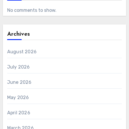
No comments to show.
Archives
August 2026
July 2026
June 2026
May 2026
April 2026
March 2026