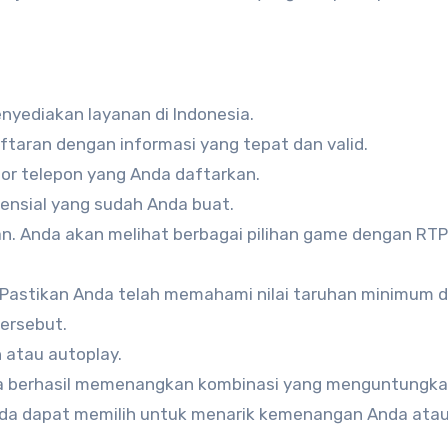
yediakan layanan di Indonesia.
ftaran dengan informasi yang tepat dan valid.
mor telepon yang Anda daftarkan.
nsial yang sudah Anda buat.
an. Anda akan melihat berbagai pilihan game dengan RT
 Pastikan Anda telah memahami nilai taruhan minimum 
ersebut.
 atau autoplay.
nda berhasil memenangkan kombinasi yang menguntungka
da dapat memilih untuk menarik kemenangan Anda ata