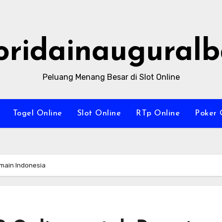
oridainauguralb
Peluang Menang Besar di Slot Online
Togel Online
Slot Online
RTp Online
Poker 
emain Indonesia