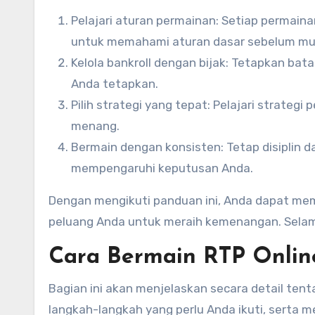
Pelajari aturan permainan: Setiap permaina
untuk memahami aturan dasar sebelum mul
Kelola bankroll dengan bijak: Tetapkan ba
Anda tetapkan.
Pilih strategi yang tepat: Pelajari strate
menang.
Bermain dengan konsisten: Tetap disiplin 
mempengaruhi keputusan Anda.
Dengan mengikuti panduan ini, Anda dapat mem
peluang Anda untuk meraih kemenangan. Selam
Cara Bermain RTP Onlin
Bagian ini akan menjelaskan secara detail ten
langkah-langkah yang perlu Anda ikuti, serta m