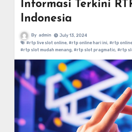
Informasi Terkini R
Indonesia
By
admin
July 13, 2024
#rtp live slot online
,
#rtp online hari ini
,
#rtp online
#rtp slot mudah menang
,
#rtp slot pragmatic
,
#rtp s