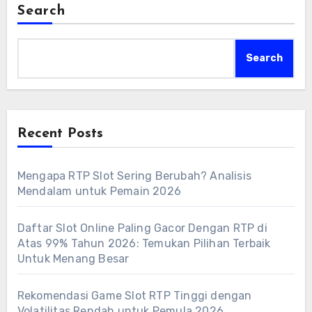
Search
Search
Recent Posts
Mengapa RTP Slot Sering Berubah? Analisis
Mendalam untuk Pemain 2026
Daftar Slot Online Paling Gacor Dengan RTP di
Atas 99% Tahun 2026: Temukan Pilihan Terbaik
Untuk Menang Besar
Rekomendasi Game Slot RTP Tinggi dengan
Volatilitas Rendah untuk Pemula 2026