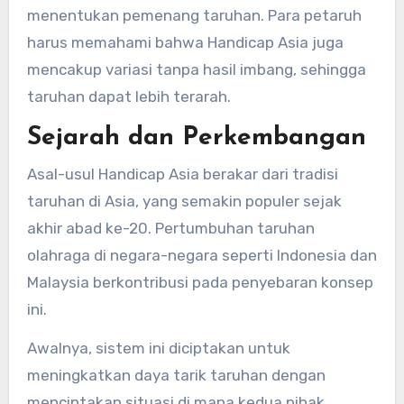
menentukan pemenang taruhan. Para petaruh
harus memahami bahwa Handicap Asia juga
mencakup variasi tanpa hasil imbang, sehingga
taruhan dapat lebih terarah.
Sejarah dan Perkembangan
Asal-usul Handicap Asia berakar dari tradisi
taruhan di Asia, yang semakin populer sejak
akhir abad ke-20. Pertumbuhan taruhan
olahraga di negara-negara seperti Indonesia dan
Malaysia berkontribusi pada penyebaran konsep
ini.
Awalnya, sistem ini diciptakan untuk
meningkatkan daya tarik taruhan dengan
menciptakan situasi di mana kedua pihak