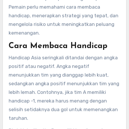
Pemain perlu memahami cara membaca
handicap, menerapkan strategi yang tepat, dan
mengelola risiko untuk meningkatkan peluang
kemenangan.
Cara Membaca Handicap
Handicap Asia seringkali ditandai dengan angka
positif atau negatif. Angka negatif
menunjukkan tim yang dianggap lebih kuat,
sedangkan angka positif menunjukkan tim yang
lebih lemah. Contohnya, jika tim A memiliki
handicap -1, mereka harus menang dengan
selisih setidaknya dua gol untuk memenangkan
taruhan.