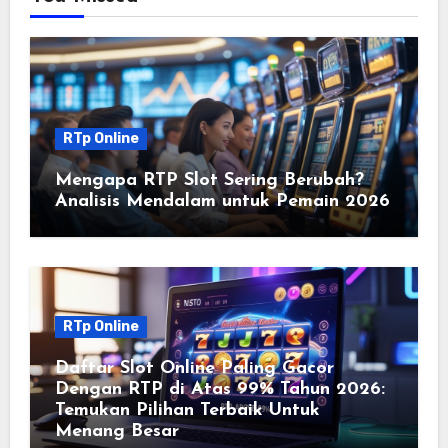
RTp Online
Mengapa RTP Slot Sering Berubah?
Analisis Mendalam untuk Pemain 2026
RTp Online
Daftar Slot Online Paling Gacor
Dengan RTP di Atas 99% Tahun 2026:
Temukan Pilihan Terbaik Untuk
Menang Besar