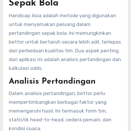
Sepak Bola
Handicap Asia adalah metode yang digunakan
untuk menyamakan peluang dalam
pertandingan sepak bola. Ini memungkinkan
bettor untuk bertaruh secara lebih adil, terlepas
dari perbedaan kualitas tim. Dua aspek penting
dari aplikasi ini adalah analisis pertandingan dan
kalkulasi odds.
Analisis Pertandingan
Dalam analisis pertandingan, bettor perlu
mempertimbangkan berbagai faktor yang
memengaruhi hasil. Ini termasuk form tim,
statistik head-to-head, cedera pemain, dan
kondisi cuaca.