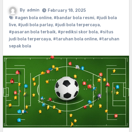
By
admin
February 18, 2025
#agen bola online
,
#bandar bola resmi
,
#judi bola
live
,
#judi bola parlay
,
#judi bola terpercaya
,
#pasaran bola terbaik
,
#prediksi skor bola
,
#situs
judi bola terpercaya
,
#taruhan bola online
,
#taruhan
sepak bola