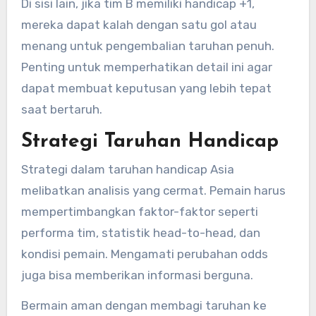
Di sisi lain, jika tim B memiliki handicap +1,
mereka dapat kalah dengan satu gol atau
menang untuk pengembalian taruhan penuh.
Penting untuk memperhatikan detail ini agar
dapat membuat keputusan yang lebih tepat
saat bertaruh.
Strategi Taruhan Handicap
Strategi dalam taruhan handicap Asia
melibatkan analisis yang cermat. Pemain harus
mempertimbangkan faktor-faktor seperti
performa tim, statistik head-to-head, dan
kondisi pemain. Mengamati perubahan odds
juga bisa memberikan informasi berguna.
Bermain aman dengan membagi taruhan ke