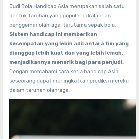
Judi Bola Handicap Asia merupakan salah satu
bentuk taruhan yang populer di kalangan
penggemar olahraga, terutama sepak bola.
Sistem handicap ini memberikan
kesempatan yang lebih adil antara tim yang
dianggap lebih kuat dan yang lebih lemah,
menjadikannya menarik bagi para penjudi.
Dengan memahami cara kerja handicap Asia,
seseorang dapat meningkatkan prediksi mereka
dalam taruhan olahraga.