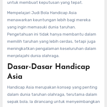
untuk membuat keputusan yang tepat.
Mempelajari Judi Bola Handicap Asia
menawarkan keuntungan lebih bagi mereka
yang ingin memasuki dunia taruhan.
Pengetahuan ini tidak hanya membantu dalam
memilih taruhan yang lebih cerdas, tetapi juga
meningkatkan pengalaman keseluruhan dalam
menjelajahi dunia olahraga.
Dasar-Dasar Handicap
Asia
Handicap Asia merupakan konsep yang penting
dalam dunia taruhan olahraga, terutama dalam
sepak bola. Ia dirancang untuk menyeimbangkan