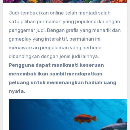
Judi tembak ikan online telah menjadi salah
satu pilihan permainan yang populer di kalangan
penggemar judi. Dengan grafis yang menarik dan
gameplay yang interaktif, permainan ini
menawarkan pengalaman yang berbeda
dibandingkan dengan jenis judi lainnya.
Pengguna dapat menikmati keseruan
menembak ikan sambil mendapatkan
peluang untuk memenangkan hadiah uang
nyata.