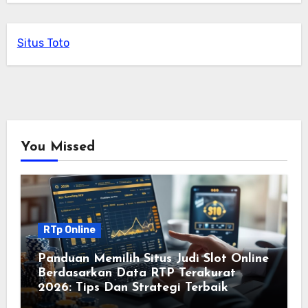
Situs Toto
You Missed
RTp Online
Panduan Memilih Situs Judi Slot Online
Berdasarkan Data RTP Terakurat
2026: Tips Dan Strategi Terbaik