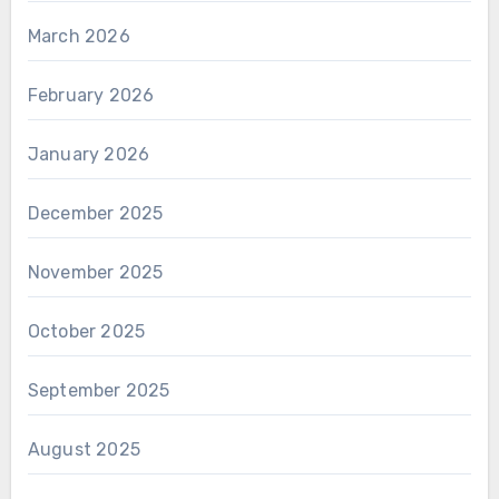
March 2026
February 2026
January 2026
December 2025
November 2025
October 2025
September 2025
August 2025