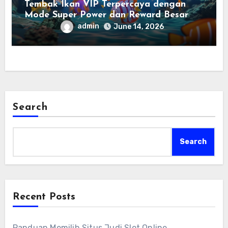
Tembak Ikan VIP Terpercaya dengan
Mode Super Power dan Reward Besar
admin
June 14, 2026
Search
Search
Recent Posts
Panduan Memilih Situs Judi Slot Online