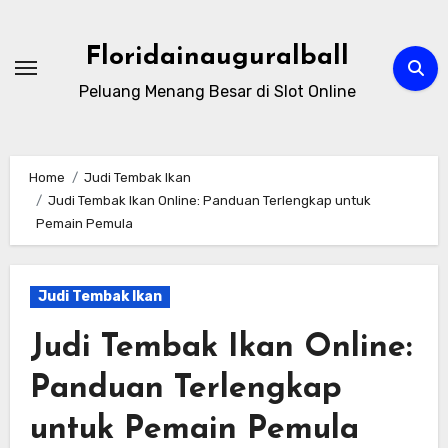
Skip
to
Floridainauguralball
content
Peluang Menang Besar di Slot Online
Home
Judi Tembak Ikan
Judi Tembak Ikan Online: Panduan Terlengkap untuk
Pemain Pemula
Judi Tembak Ikan
Judi Tembak Ikan Online:
Panduan Terlengkap
untuk Pemain Pemula