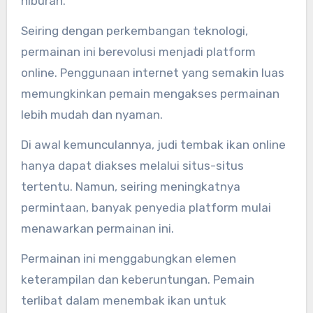
hiburan.
Seiring dengan perkembangan teknologi,
permainan ini berevolusi menjadi platform
online. Penggunaan internet yang semakin luas
memungkinkan pemain mengakses permainan
lebih mudah dan nyaman.
Di awal kemunculannya, judi tembak ikan online
hanya dapat diakses melalui situs-situs
tertentu. Namun, seiring meningkatnya
permintaan, banyak penyedia platform mulai
menawarkan permainan ini.
Permainan ini menggabungkan elemen
keterampilan dan keberuntungan. Pemain
terlibat dalam menembak ikan untuk