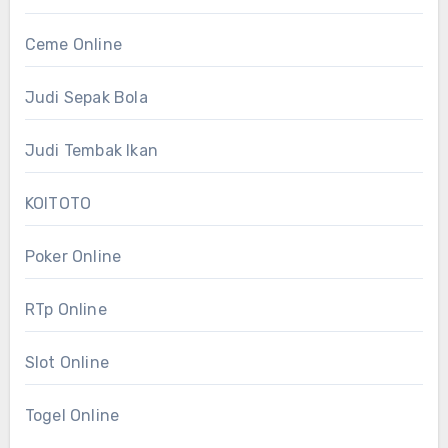
Ceme Online
Judi Sepak Bola
Judi Tembak Ikan
KOITOTO
Poker Online
RTp Online
Slot Online
Togel Online