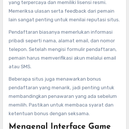
yang terpercaya dan memiliki lisensi resmi.
Memeriksa ulasan serta feedback dari pemain
lain sangat penting untuk menilai reputasi situs.
Pendaftaran biasanya memerlukan informasi
pribadi seperti nama, alamat email, dan nomor
telepon. Setelah mengisi formulir pendaftaran,
pemain harus memverifikasi akun melalui email
atau SMS.
Beberapa situs juga menawarkan bonus
pendaftaran yang menarik, jadi penting untuk
membandingkan penawaran yang ada sebelum
memilih. Pastikan untuk membaca syarat dan
ketentuan bonus dengan seksama.
Mengenal Interface Game