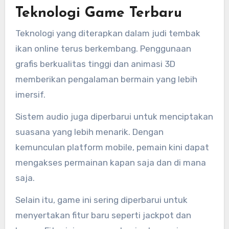
Teknologi Game Terbaru
Teknologi yang diterapkan dalam judi tembak
ikan online terus berkembang. Penggunaan
grafis berkualitas tinggi dan animasi 3D
memberikan pengalaman bermain yang lebih
imersif.
Sistem audio juga diperbarui untuk menciptakan
suasana yang lebih menarik. Dengan
kemunculan platform mobile, pemain kini dapat
mengakses permainan kapan saja dan di mana
saja.
Selain itu, game ini sering diperbarui untuk
menyertakan fitur baru seperti jackpot dan