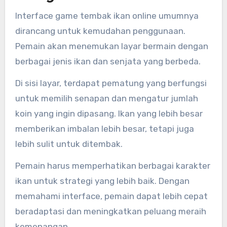
Interface game tembak ikan online umumnya
dirancang untuk kemudahan penggunaan.
Pemain akan menemukan layar bermain dengan
berbagai jenis ikan dan senjata yang berbeda.
Di sisi layar, terdapat pematung yang berfungsi
untuk memilih senapan dan mengatur jumlah
koin yang ingin dipasang. Ikan yang lebih besar
memberikan imbalan lebih besar, tetapi juga
lebih sulit untuk ditembak.
Pemain harus memperhatikan berbagai karakter
ikan untuk strategi yang lebih baik. Dengan
memahami interface, pemain dapat lebih cepat
beradaptasi dan meningkatkan peluang meraih
kemenangan.