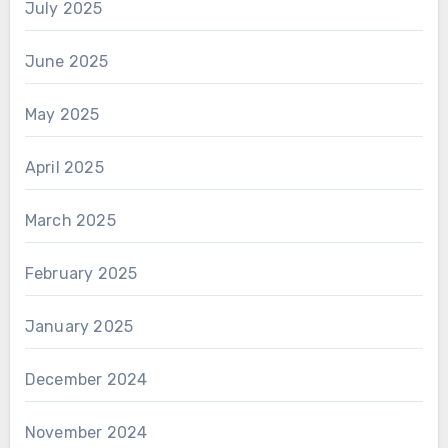
July 2025
June 2025
May 2025
April 2025
March 2025
February 2025
January 2025
December 2024
November 2024