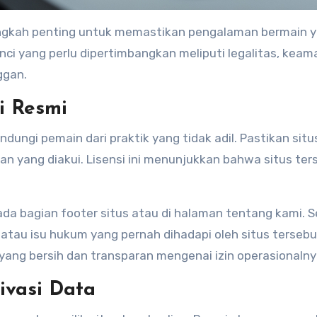
 langkah penting untuk memastikan pengalaman bermain 
i yang perlu dipertimbangkan meliputi legalitas, keam
ggan.
i Resmi
ndungi pemain dari praktik yang tidak adil. Pastikan sit
judian yang diakui. Lisensi ini menunjukkan bahwa situs te
ada bagian footer situs atau di halaman tentang kami. S
 atau isu hukum yang pernah dihadapi oleh situs tersebu
yang bersih dan transparan mengenai izin operasionalny
ivasi Data