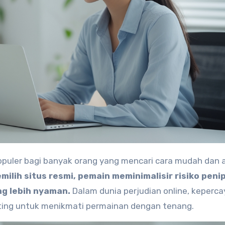
ilih situs resmi, pemain meminimalisir risiko peni
g lebih nyaman.
Dalam dunia perjudian online, keperc
ting untuk menikmati permainan dengan tenang.