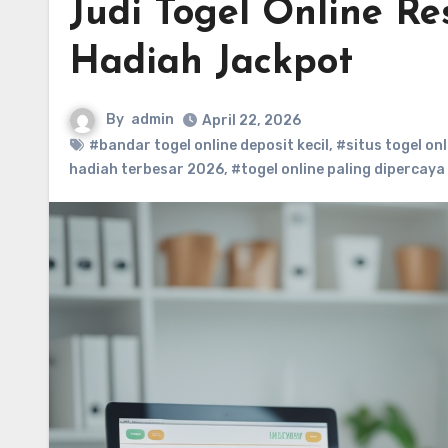
Judi Togel Online R
Hadiah Jackpot
By
admin
April 22, 2026
#bandar togel online deposit kecil
,
#situs togel onl
hadiah terbesar 2026
,
#togel online paling dipercay