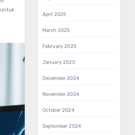
ri
 untuk
April 2025
March 2025
February 2025
January 2025
December 2024
November 2024
October 2024
September 2024