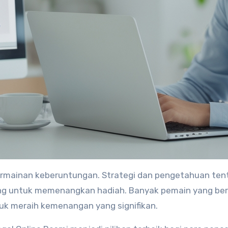
ermainan keberuntungan. Strategi dan pengetahuan ten
ng untuk memenangkan hadiah. Banyak pemain yang ber
uk meraih kemenangan yang signifikan.