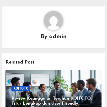
By
admin
Related Post
KOITOTO
Review Keunggulan Teruhan KOITOTO:
Fitur Lengkap dan User Friendly