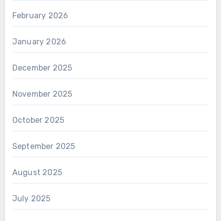
February 2026
January 2026
December 2025
November 2025
October 2025
September 2025
August 2025
July 2025