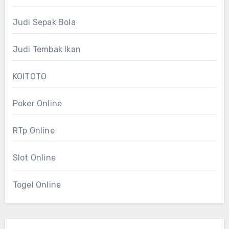
Judi Sepak Bola
Judi Tembak Ikan
KOITOTO
Poker Online
RTp Online
Slot Online
Togel Online