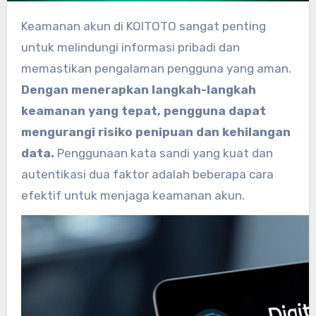
Keamanan akun di KOITOTO sangat penting
untuk melindungi informasi pribadi dan
memastikan pengalaman pengguna yang aman.
Dengan menerapkan langkah-langkah
keamanan yang tepat, pengguna dapat
mengurangi risiko penipuan dan kehilangan
data.
Penggunaan kata sandi yang kuat dan
autentikasi dua faktor adalah beberapa cara
efektif untuk menjaga keamanan akun.