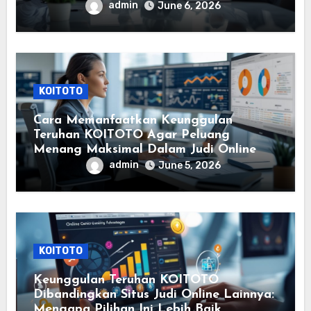
admin
June 6, 2026
KOITOTO
Cara Memanfaatkan Keunggulan
Teruhan KOITOTO Agar Peluang
Menang Maksimal Dalam Judi Online
admin
June 5, 2026
KOITOTO
Keunggulan Teruhan KOITOTO
Dibandingkan Situs Judi Online Lainnya:
Mengapa Pilihan Ini Lebih Baik