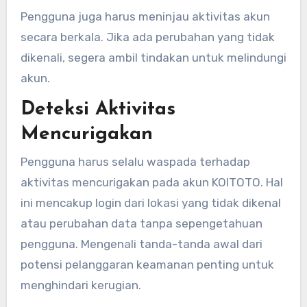
Pengguna juga harus meninjau aktivitas akun
secara berkala. Jika ada perubahan yang tidak
dikenali, segera ambil tindakan untuk melindungi
akun.
Deteksi Aktivitas
Mencurigakan
Pengguna harus selalu waspada terhadap
aktivitas mencurigakan pada akun KOITOTO. Hal
ini mencakup login dari lokasi yang tidak dikenal
atau perubahan data tanpa sepengetahuan
pengguna. Mengenali tanda-tanda awal dari
potensi pelanggaran keamanan penting untuk
menghindari kerugian.