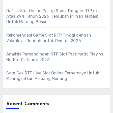
Daftar Slot Online Paling Gacor Dengan RTP di
Atas 99% Tahun 2026: Temukan Pilihan Terbaik
Untuk Menang Besar
Rekomendasi Game Slot RTP Tinggi dengan
Volatilitas Rendah untuk Pemula 2026
Analisis Perbandingan RTP Slot Pragmatic Play Vs
NetEnt Di Tahun 2026
Cara Cek RTP Live Slot Online Terpercaya Untuk
Meningkatkan Peluang Menang
Recent Comments