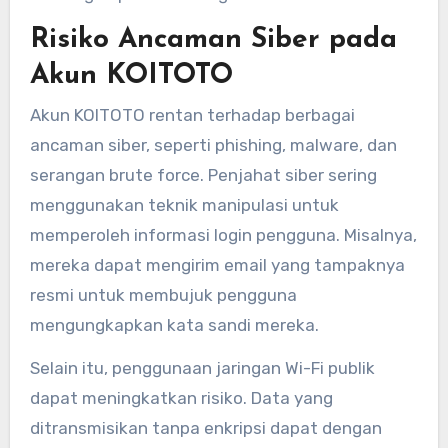
Risiko Ancaman Siber pada
Akun KOITOTO
Akun KOITOTO rentan terhadap berbagai
ancaman siber, seperti phishing, malware, dan
serangan brute force. Penjahat siber sering
menggunakan teknik manipulasi untuk
memperoleh informasi login pengguna. Misalnya,
mereka dapat mengirim email yang tampaknya
resmi untuk membujuk pengguna
mengungkapkan kata sandi mereka.
Selain itu, penggunaan jaringan Wi-Fi publik
dapat meningkatkan risiko. Data yang
ditransmisikan tanpa enkripsi dapat dengan