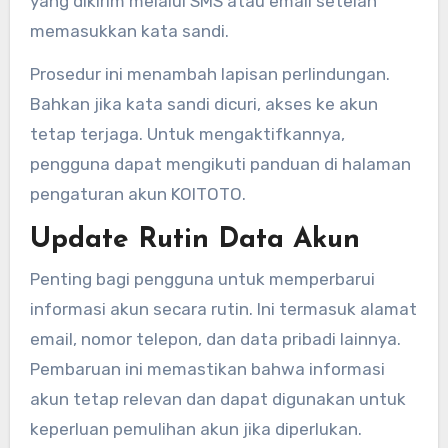
yang dikirim melalui SMS atau email setelah
memasukkan kata sandi.
Prosedur ini menambah lapisan perlindungan.
Bahkan jika kata sandi dicuri, akses ke akun
tetap terjaga. Untuk mengaktifkannya,
pengguna dapat mengikuti panduan di halaman
pengaturan akun KOITOTO.
Update Rutin Data Akun
Penting bagi pengguna untuk memperbarui
informasi akun secara rutin. Ini termasuk alamat
email, nomor telepon, dan data pribadi lainnya.
Pembaruan ini memastikan bahwa informasi
akun tetap relevan dan dapat digunakan untuk
keperluan pemulihan akun jika diperlukan.