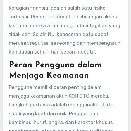
Kerugian finansial adalah salah satu risiko
terbesar. Pengguna mungkin kehilangan akses
ke dana mereka atau menghadapi tagihan yang
tidak sah. Selain itu, kebocoran data dapat
merusak reputasi seseorang dan mempengaruhi
kehidupan sehari-hari secara negatif.
Peran Pengguna dalam
Menjaga Keamanan
Pengguna memiliki peran penting dalam
menjaga keamanan akun KOITOTO mereka.
Langkah pertama adalah menggunakan kata
sandi yang kuat dan unik. Penggunaan
kombinasi huruf, angka, dan karakter khusus