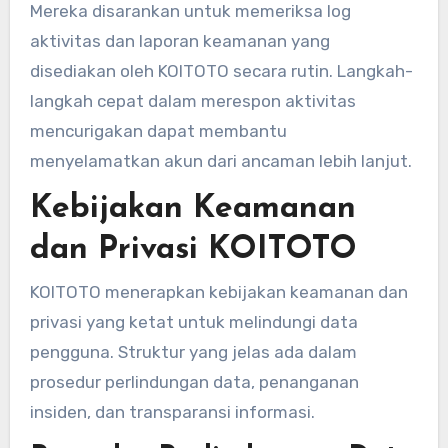
Mereka disarankan untuk memeriksa log
aktivitas dan laporan keamanan yang
disediakan oleh KOITOTO secara rutin. Langkah-
langkah cepat dalam merespon aktivitas
mencurigakan dapat membantu
menyelamatkan akun dari ancaman lebih lanjut.
Kebijakan Keamanan
dan Privasi KOITOTO
KOITOTO menerapkan kebijakan keamanan dan
privasi yang ketat untuk melindungi data
pengguna. Struktur yang jelas ada dalam
prosedur perlindungan data, penanganan
insiden, dan transparansi informasi.