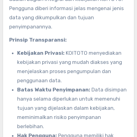
Pengguna diberi informasi jelas mengenai jenis
data yang dikumpulkan dan tujuan
penyimpanannya.
Prinsip Transparansi:
Kebijakan Privasi:
KOITOTO menyediakan
kebijakan privasi yang mudah diakses yang
menjelaskan proses pengumpulan dan
penggunaan data.
Batas Waktu Penyimpanan:
Data disimpan
hanya selama diperlukan untuk memenuhi
tujuan yang dijelaskan dalam kebijakan,
meminimalkan risiko penyimpanan
berlebihan.
Hak Pengguna:
Pengguna memiliki hak