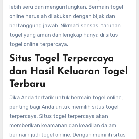
lebih seru dan menguntungkan. Bermain togel
online haruslah dilakukan dengan bijak dan
bertanggung jawab. Nikmati sensasi taruhan
togel yang aman dan lengkap hanya di situs
togel online terpercaya.
Situs Togel Terpercaya
dan Hasil Keluaran Togel
Terbaru
Jika Anda tertarik untuk bermain togel online,
penting bagi Anda untuk memilih situs togel
terpercaya. Situs togel terpercaya akan
memberikan keamanan dan keadilan dalam
bermain judi togel online. Dengan memilih situs