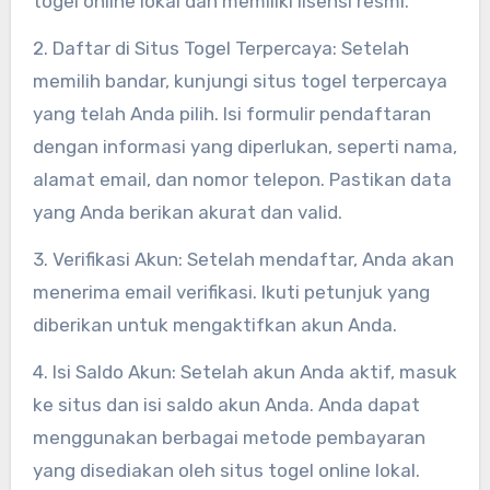
togel online lokal dan memiliki lisensi resmi.
2. Daftar di Situs Togel Terpercaya: Setelah
memilih bandar, kunjungi situs togel terpercaya
yang telah Anda pilih. Isi formulir pendaftaran
dengan informasi yang diperlukan, seperti nama,
alamat email, dan nomor telepon. Pastikan data
yang Anda berikan akurat dan valid.
3. Verifikasi Akun: Setelah mendaftar, Anda akan
menerima email verifikasi. Ikuti petunjuk yang
diberikan untuk mengaktifkan akun Anda.
4. Isi Saldo Akun: Setelah akun Anda aktif, masuk
ke situs dan isi saldo akun Anda. Anda dapat
menggunakan berbagai metode pembayaran
yang disediakan oleh situs togel online lokal.