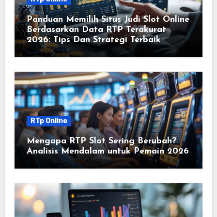
Panduan Memilih Situs Judi Slot Online
Berdasarkan Data RTP Terakurat
2026: Tips Dan Strategi Terbaik
RTp Online
Mengapa RTP Slot Sering Berubah?
Analisis Mendalam untuk Pemain 2026