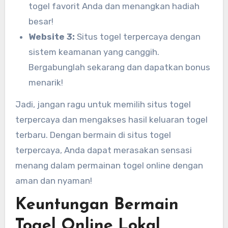
togel favorit Anda dan menangkan hadiah
besar!
Website 3:
Situs togel terpercaya dengan
sistem keamanan yang canggih.
Bergabunglah sekarang dan dapatkan bonus
menarik!
Jadi, jangan ragu untuk memilih situs togel
terpercaya dan mengakses hasil keluaran togel
terbaru. Dengan bermain di situs togel
terpercaya, Anda dapat merasakan sensasi
menang dalam permainan togel online dengan
aman dan nyaman!
Keuntungan Bermain
Togel Online Lokal