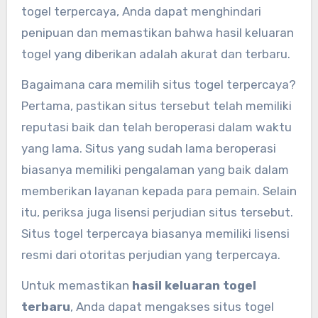
togel terpercaya, Anda dapat menghindari
penipuan dan memastikan bahwa hasil keluaran
togel yang diberikan adalah akurat dan terbaru.
Bagaimana cara memilih situs togel terpercaya?
Pertama, pastikan situs tersebut telah memiliki
reputasi baik dan telah beroperasi dalam waktu
yang lama. Situs yang sudah lama beroperasi
biasanya memiliki pengalaman yang baik dalam
memberikan layanan kepada para pemain. Selain
itu, periksa juga lisensi perjudian situs tersebut.
Situs togel terpercaya biasanya memiliki lisensi
resmi dari otoritas perjudian yang terpercaya.
Untuk memastikan
hasil keluaran togel
terbaru
, Anda dapat mengakses situs togel