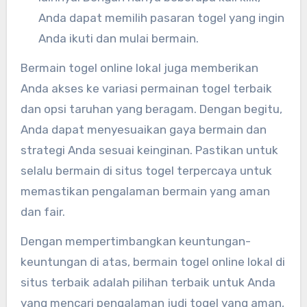
Anda dapat memilih pasaran togel yang ingin
Anda ikuti dan mulai bermain.
Bermain togel online lokal juga memberikan
Anda akses ke variasi permainan togel terbaik
dan opsi taruhan yang beragam. Dengan begitu,
Anda dapat menyesuaikan gaya bermain dan
strategi Anda sesuai keinginan. Pastikan untuk
selalu bermain di situs togel terpercaya untuk
memastikan pengalaman bermain yang aman
dan fair.
Dengan mempertimbangkan keuntungan-
keuntungan di atas, bermain togel online lokal di
situs terbaik adalah pilihan terbaik untuk Anda
yang mencari pengalaman judi togel yang aman,