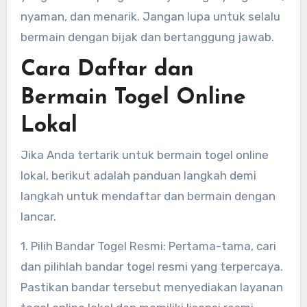
nyaman, dan menarik. Jangan lupa untuk selalu
bermain dengan bijak dan bertanggung jawab.
Cara Daftar dan
Bermain Togel Online
Lokal
Jika Anda tertarik untuk bermain togel online
lokal, berikut adalah panduan langkah demi
langkah untuk mendaftar dan bermain dengan
lancar.
1. Pilih Bandar Togel Resmi: Pertama-tama, cari
dan pilihlah bandar togel resmi yang terpercaya.
Pastikan bandar tersebut menyediakan layanan