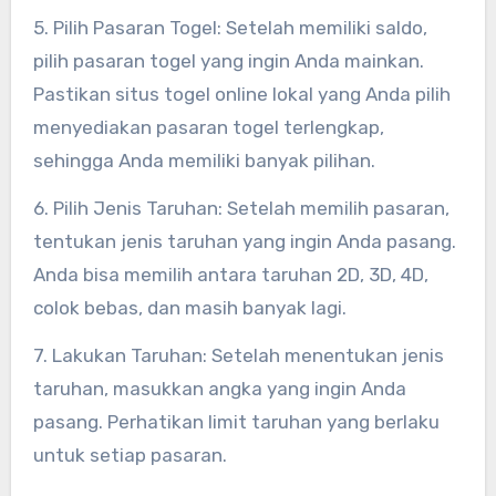
5. Pilih Pasaran Togel: Setelah memiliki saldo,
pilih pasaran togel yang ingin Anda mainkan.
Pastikan situs togel online lokal yang Anda pilih
menyediakan pasaran togel terlengkap,
sehingga Anda memiliki banyak pilihan.
6. Pilih Jenis Taruhan: Setelah memilih pasaran,
tentukan jenis taruhan yang ingin Anda pasang.
Anda bisa memilih antara taruhan 2D, 3D, 4D,
colok bebas, dan masih banyak lagi.
7. Lakukan Taruhan: Setelah menentukan jenis
taruhan, masukkan angka yang ingin Anda
pasang. Perhatikan limit taruhan yang berlaku
untuk setiap pasaran.