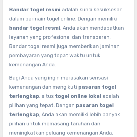
Bandar togel resmi
adalah kunci kesuksesan
dalam bermain togel online. Dengan memiliki
bandar togel resmi
, Anda akan mendapatkan
layanan yang profesional dan transparan.
Bandar togel resmi juga memberikan jaminan
pembayaran yang tepat waktu untuk
kemenangan Anda.
Bagi Anda yang ingin merasakan sensasi
kemenangan dan mengikuti
pasaran togel
terlengkap
, situs
togel online lokal
adalah
pilihan yang tepat. Dengan
pasaran togel
terlengkap
, Anda akan memiliki lebih banyak
pilihan untuk memasang taruhan dan
meningkatkan peluang kemenangan Anda.