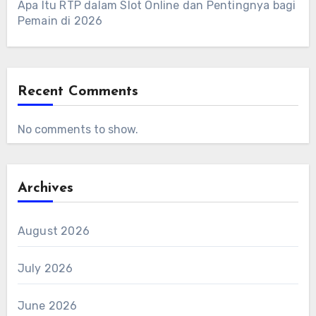
Apa Itu RTP dalam Slot Online dan Pentingnya bagi
Pemain di 2026
Recent Comments
No comments to show.
Archives
August 2026
July 2026
June 2026