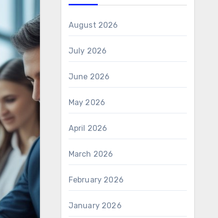
August 2026
July 2026
June 2026
May 2026
April 2026
March 2026
February 2026
January 2026