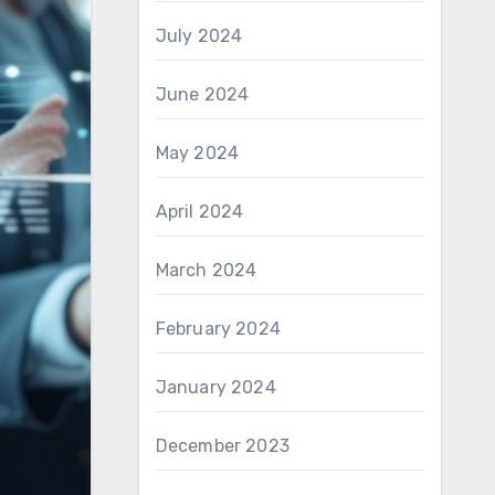
July 2024
June 2024
May 2024
April 2024
March 2024
February 2024
January 2024
December 2023