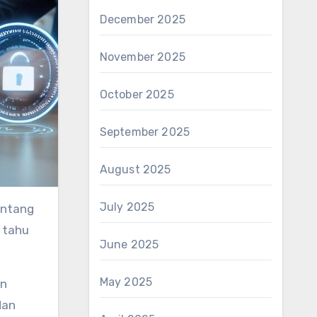
December 2025
November 2025
October 2025
September 2025
August 2025
July 2025
entang
 tahu
June 2025
May 2025
an
dan