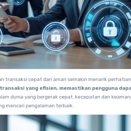
 transaksi yang efisien, memastikan pengguna dap
lam dunia yang bergerak cepat, kecepatan dan keaman
ng mencari pengalaman terbaik.