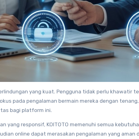
perlindungan yang kuat. Pengguna tidak perlu khawatir t
fokus pada pengalaman bermain mereka dengan tenang,
as bagi platform ini.
an yang responsif, KOITOTO memenuhi semua kebutuh
rjudian online dapat merasakan pengalaman yang aman 