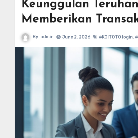
Keunggulan Teruha
Memberikan Transak
By
admin
June 2, 2026
#KOITOTO login
,
#