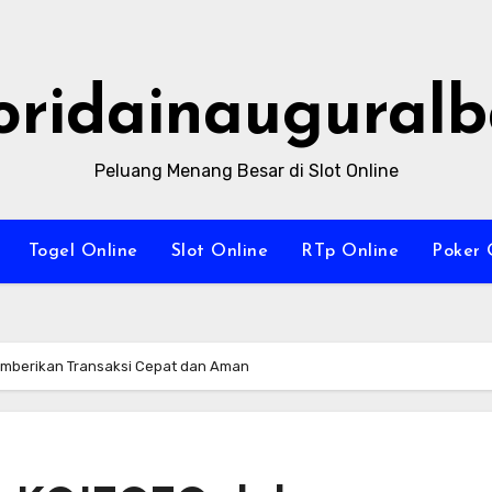
oridainauguralb
Peluang Menang Besar di Slot Online
Togel Online
Slot Online
RTp Online
Poker 
mberikan Transaksi Cepat dan Aman