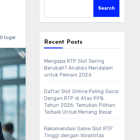
Search
O togel
Recent Posts
Mengapa RTP Slot Sering
Berubah? Analisis Mendalam
untuk Pemain 2026
Daftar Slot Online Paling Gacor
Dengan RTP di Atas 99%
Tahun 2026: Temukan Pilihan
Terbaik Untuk Menang Besar
Rekomendasi Game Slot RTP
Tinggi dengan Volatilitas