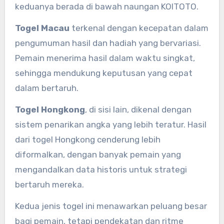
keduanya berada di bawah naungan KOITOTO.
Togel Macau
terkenal dengan kecepatan dalam
pengumuman hasil dan hadiah yang bervariasi.
Pemain menerima hasil dalam waktu singkat,
sehingga mendukung keputusan yang cepat
dalam bertaruh.
Togel Hongkong
, di sisi lain, dikenal dengan
sistem penarikan angka yang lebih teratur. Hasil
dari togel Hongkong cenderung lebih
diformalkan, dengan banyak pemain yang
mengandalkan data historis untuk strategi
bertaruh mereka.
Kedua jenis togel ini menawarkan peluang besar
bagi pemain, tetapi pendekatan dan ritme