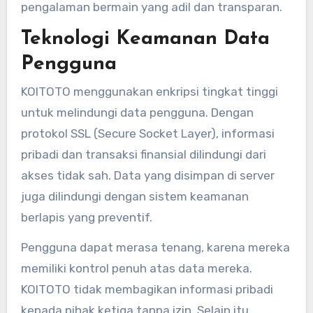
pengalaman bermain yang adil dan transparan.
Teknologi Keamanan Data
Pengguna
KOITOTO menggunakan enkripsi tingkat tinggi
untuk melindungi data pengguna. Dengan
protokol SSL (Secure Socket Layer), informasi
pribadi dan transaksi finansial dilindungi dari
akses tidak sah. Data yang disimpan di server
juga dilindungi dengan sistem keamanan
berlapis yang preventif.
Pengguna dapat merasa tenang, karena mereka
memiliki kontrol penuh atas data mereka.
KOITOTO tidak membagikan informasi pribadi
kepada pihak ketiga tanpa izin. Selain itu,