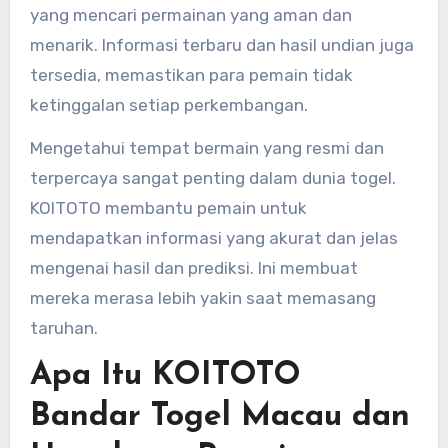
yang mencari permainan yang aman dan
menarik. Informasi terbaru dan hasil undian juga
tersedia, memastikan para pemain tidak
ketinggalan setiap perkembangan.
Mengetahui tempat bermain yang resmi dan
terpercaya sangat penting dalam dunia togel.
KOITOTO membantu pemain untuk
mendapatkan informasi yang akurat dan jelas
mengenai hasil dan prediksi. Ini membuat
mereka merasa lebih yakin saat memasang
taruhan.
Apa Itu KOITOTO
Bandar Togel Macau dan