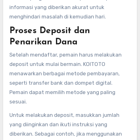
informasi yang diberikan akurat untuk
menghindari masalah di kemudian hari.
Proses Deposit dan
Penarikan Dana
Setelah mendaftar, pemain harus melakukan
deposit untuk mulai bermain. KOITOTO
menawarkan berbagai metode pembayaran,
seperti transfer bank dan dompet digital.
Pemain dapat memilih metode yang paling
sesuai.
Untuk melakukan deposit, masukkan jumlah
yang diinginkan dan ikuti instruksi yang
diberikan. Sebagai contoh, jika menggunakan