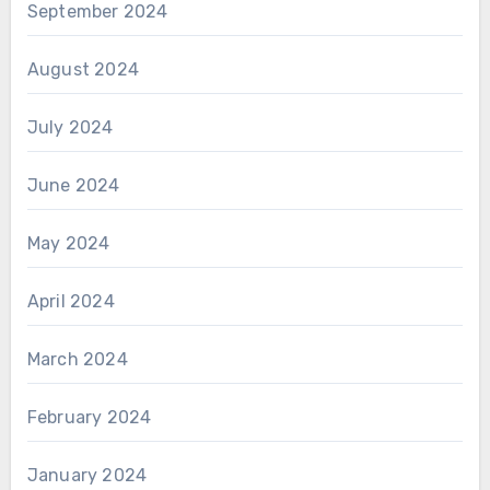
September 2024
August 2024
July 2024
June 2024
May 2024
April 2024
March 2024
February 2024
January 2024