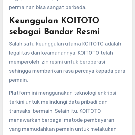
permainan bisa sangat berbeda.
Keunggulan KOITOTO
sebagai Bandar Resmi
Salah satu keunggulan utama KOITOTO adalah
legalitas dan keamanannya. KOITOTO telah
memperoleh izin resmi untuk beroperasi
sehingga memberikan rasa percaya kepada para
pemain.
Platform ini menggunakan teknologi enkripsi
terkini untuk melindungi data pribadi dan
transaksi bermain. Selain itu, KOITOTO
menawarkan berbagai metode pembayaran
yang memudahkan pemain untuk melakukan