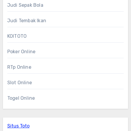
Judi Sepak Bola
Judi Tembak Ikan
KOITOTO
Poker Online
RTp Online
Slot Online
Togel Online
Situs Toto