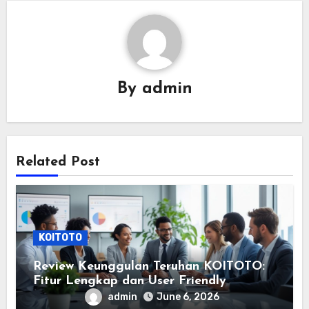
By
admin
Related Post
KOITOTO
Review Keunggulan Teruhan KOITOTO:
Fitur Lengkap dan User Friendly
admin
June 6, 2026