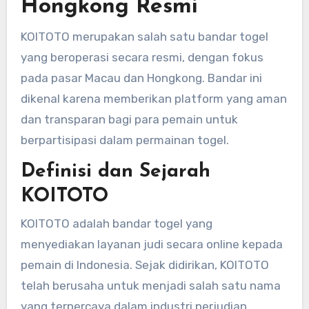
Hongkong Resmi
KOITOTO merupakan salah satu bandar togel
yang beroperasi secara resmi, dengan fokus
pada pasar Macau dan Hongkong. Bandar ini
dikenal karena memberikan platform yang aman
dan transparan bagi para pemain untuk
berpartisipasi dalam permainan togel.
Definisi dan Sejarah
KOITOTO
KOITOTO adalah bandar togel yang
menyediakan layanan judi secara online kepada
pemain di Indonesia. Sejak didirikan, KOITOTO
telah berusaha untuk menjadi salah satu nama
yang terpercaya dalam industri perjudian.