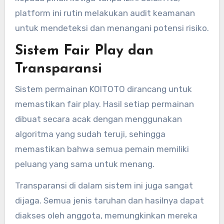
platform ini rutin melakukan audit keamanan
untuk mendeteksi dan menangani potensi risiko.
Sistem Fair Play dan
Transparansi
Sistem permainan KOITOTO dirancang untuk
memastikan fair play. Hasil setiap permainan
dibuat secara acak dengan menggunakan
algoritma yang sudah teruji, sehingga
memastikan bahwa semua pemain memiliki
peluang yang sama untuk menang.
Transparansi di dalam sistem ini juga sangat
dijaga. Semua jenis taruhan dan hasilnya dapat
diakses oleh anggota, memungkinkan mereka