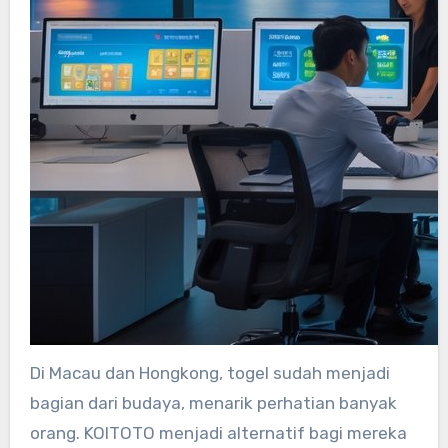
Di Macau dan Hongkong, togel sudah menjadi
bagian dari budaya, menarik perhatian banyak
orang. KOITOTO menjadi alternatif bagi mereka