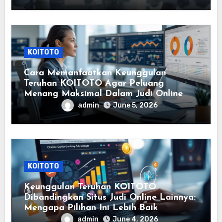
KOITOTO
Cara Memanfaatkan Keunggulan
Teruhan KOITOTO Agar Peluang
Menang Maksimal Dalam Judi Online
admin
June 5, 2026
KOITOTO
Keunggulan Teruhan KOITOTO
Dibandingkan Situs Judi Online Lainnya:
Mengapa Pilihan Ini Lebih Baik
admin
June 4, 2026