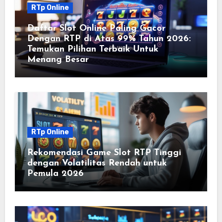
RTp Online
Daftar Slot Online Paling Gacor
Dengan RTP di Atas 99% Tahun 2026:
Temukan Pilihan Terbaik Untuk
Menang Besar
RTp Online
Rekomendasi Game Slot RTP Tinggi
dengan Volatilitas Rendah untuk
Pemula 2026