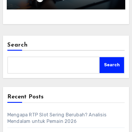
Search
Search
Recent Posts
Mengapa RTP Slot Sering Berubah? Analisis
Mendalam untuk Pemain 2026