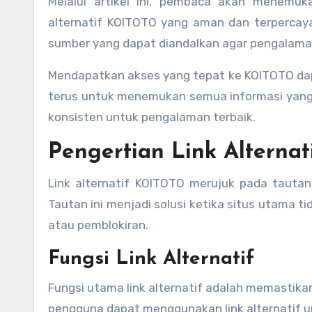
Melalui artikel ini, pembaca akan menemu
alternatif KOITOTO yang aman dan terpercaya
sumber yang dapat diandalkan agar pengalaman
Mendapatkan akses yang tepat ke KOITOTO dap
terus untuk menemukan semua informasi yang d
konsisten untuk pengalaman terbaik.
Pengertian Link Alterna
Link alternatif KOITOTO merujuk pada taut
Tautan ini menjadi solusi ketika situs utama t
atau pemblokiran.
Fungsi Link Alternatif
Fungsi utama link alternatif adalah memastikan
pengguna dapat menggunakan link alternatif u