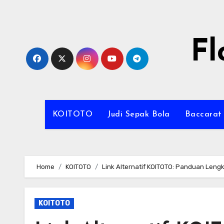
Skip
to
content
Fl
KOITOTO
Judi Sepak Bola
Baccarat
Home
KOITOTO
Link Alternatif KOITOTO: Panduan Len
KOITOTO