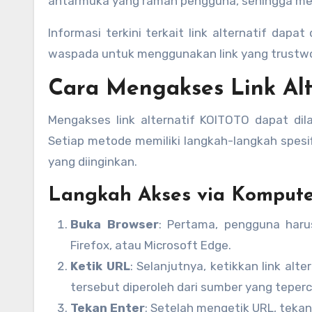
antarmuka yang ramah pengguna, sehingga m
Informasi terkini terkait link alternatif dapa
waspada untuk menggunakan link yang trustw
Cara Mengakses Link Al
Mengakses link alternatif KOITOTO dapat di
Setiap metode memiliki langkah-langkah spesi
yang diinginkan.
Langkah Akses via Komput
Buka Browser
: Pertama, pengguna haru
Firefox, atau Microsoft Edge.
Ketik URL
: Selanjutnya, ketikkan link alt
tersebut diperoleh dari sumber yang teper
Tekan Enter
: Setelah mengetik URL, teka