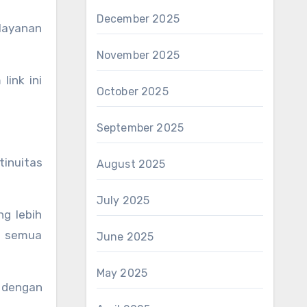
December 2025
 layanan
November 2025
link ini
October 2025
September 2025
inuitas
August 2025
July 2025
ng lebih
m semua
June 2025
May 2025
g dengan