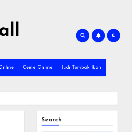
all
Online
Ceme Online
Judi Tembak Ikan
Search