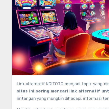
Link alternatif KOITOTO menjadi topik yang d
situs ini sering mencari link alternatif
rintangan yang mungkin dihadapi, informasi ten