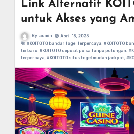
Link Alternatif KO
untuk Akses yang 
By
admin
April 15, 2025
#KOITOTO bandar togel terpercaya
,
#KOITOTO bon
terbaru
,
#KOITOTO deposit pulsa tanpa potongan
,
#K
terpercaya
,
#KOITOTO situs togel mudah jackpot
,
#KO