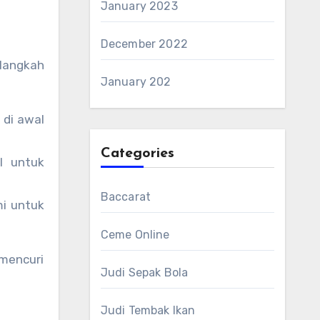
January 2023
December 2022
langkah
January 202
 di awal
Categories
l untuk
Baccarat
i untuk
Ceme Online
mencuri
Judi Sepak Bola
Judi Tembak Ikan