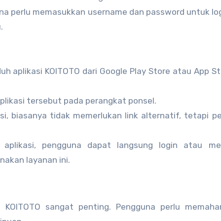
una perlu memasukkan username dan password untuk log
.
h aplikasi KOITOTO dari Google Play Store atau App Sto
plikasi tersebut pada perangkat ponsel.
si, biasanya tidak memerlukan link alternatif, tetapi 
aplikasi, pengguna dapat langsung login atau me
nakan layanan ini.
f KOITOTO sangat penting. Pengguna perlu memaha