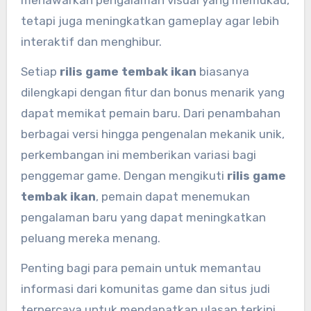
tetapi juga meningkatkan gameplay agar lebih
interaktif dan menghibur.
Setiap
rilis game tembak ikan
biasanya
dilengkapi dengan fitur dan bonus menarik yang
dapat memikat pemain baru. Dari penambahan
berbagai versi hingga pengenalan mekanik unik,
perkembangan ini memberikan variasi bagi
penggemar game. Dengan mengikuti
rilis game
tembak ikan
, pemain dapat menemukan
pengalaman baru yang dapat meningkatkan
peluang mereka menang.
Penting bagi para pemain untuk memantau
informasi dari komunitas game dan situs judi
terpercaya untuk mendapatkan ulasan terkini