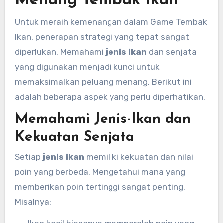
Menang Tembak Ikan
Untuk meraih kemenangan dalam Game Tembak
Ikan, penerapan strategi yang tepat sangat
diperlukan. Memahami
jenis ikan
dan senjata
yang digunakan menjadi kunci untuk
memaksimalkan peluang menang. Berikut ini
adalah beberapa aspek yang perlu diperhatikan.
Memahami Jenis-Ikan dan
Kekuatan Senjata
Setiap
jenis ikan
memiliki kekuatan dan nilai
poin yang berbeda. Mengetahui mana yang
memberikan poin tertinggi sangat penting.
Misalnya: