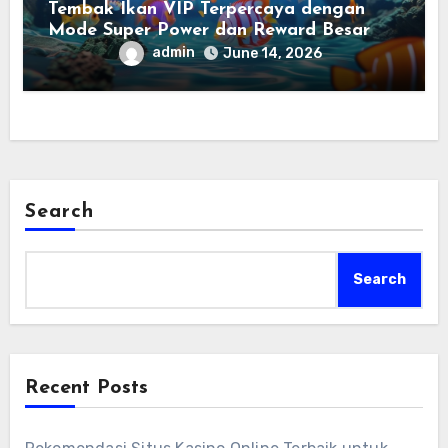
Tembak Ikan VIP Terpercaya dengan
Mode Super Power dan Reward Besar
admin
June 14, 2026
Search
Search
Recent Posts