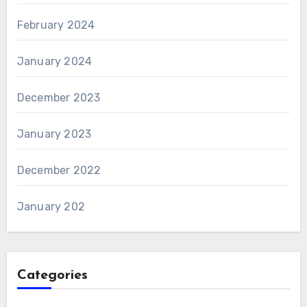
February 2024
January 2024
December 2023
January 2023
December 2022
January 202
Categories