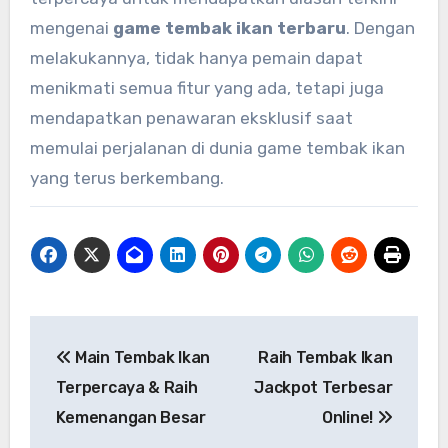
mengenai
game tembak ikan terbaru
. Dengan
melakukannya, tidak hanya pemain dapat
menikmati semua fitur yang ada, tetapi juga
mendapatkan penawaran eksklusif saat
memulai perjalanan di dunia game tembak ikan
yang terus berkembang.
Post
Main Tembak Ikan
Raih Tembak Ikan
navigation
Terpercaya & Raih
Jackpot Terbesar
Kemenangan Besar
Online!