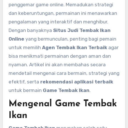
penggemar game online. Memadukan strategi
dan keberuntungan, permainan ini menawarkan
pengalaman yang interaktif dan menghibur.
Dengan banyaknya
Situs Judi Tembak Ikan
Online
yang bermunculan, penting bagi pemain
untuk memilih
Agen Tembak Ikan Terbaik
agar
bisa menikmati permainan dengan aman dan
nyaman. Artikel ini akan membahas secara
mendetail mengenai cara bermain, strategi yang
efektif, serta
rekomendasi aplikasi terbaik
untuk bermain
Game Tembak Ikan
.
Mengenal Game Tembak
Ikan
Game Tembak Ikan
merupakan salah satu