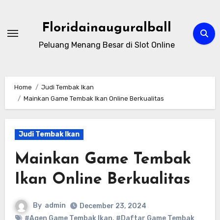
Skip
to
Floridainauguralball
content
Peluang Menang Besar di Slot Online
Home
Judi Tembak Ikan
Mainkan Game Tembak Ikan Online Berkualitas
Judi Tembak Ikan
Mainkan Game Tembak
Ikan Online Berkualitas
By
admin
December 23, 2024
#Agen Game Tembak Ikan
,
#Daftar Game Tembak