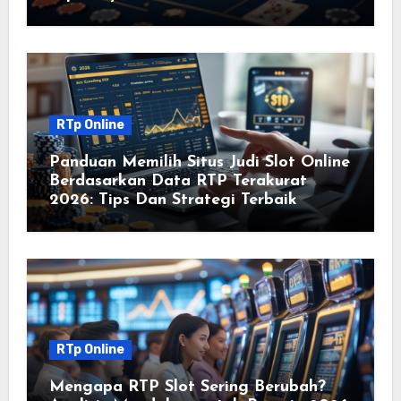
RTp Online
Panduan Memilih Situs Judi Slot Online
Berdasarkan Data RTP Terakurat
2026: Tips Dan Strategi Terbaik
RTp Online
Mengapa RTP Slot Sering Berubah?