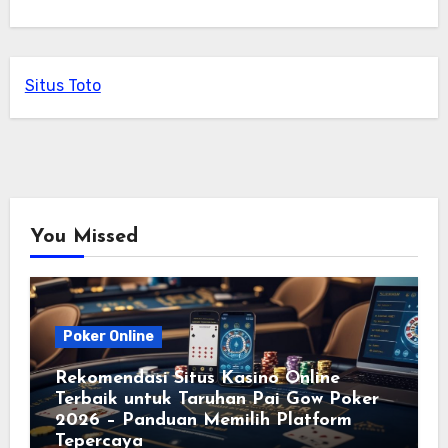
Situs Toto
You Missed
Poker Online
Rekomendasi Situs Kasino Online
Terbaik untuk Taruhan Pai Gow Poker
2026 – Panduan Memilih Platform
Tepercaya