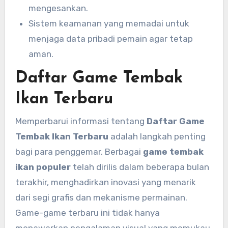
mengesankan.
Sistem keamanan yang memadai untuk
menjaga data pribadi pemain agar tetap
aman.
Daftar Game Tembak
Ikan Terbaru
Memperbarui informasi tentang
Daftar Game
Tembak Ikan Terbaru
adalah langkah penting
bagi para penggemar. Berbagai
game tembak
ikan populer
telah dirilis dalam beberapa bulan
terakhir, menghadirkan inovasi yang menarik
dari segi grafis dan mekanisme permainan.
Game-game terbaru ini tidak hanya
menawarkan pengalaman visual yang memukau,