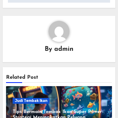
By
admin
Related Post
Judi Tembak Ikan
Tips Bermain Tembak Ikan Super Power:
Strategi Meningkatkan Peluang