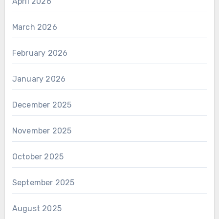
April 2026
March 2026
February 2026
January 2026
December 2025
November 2025
October 2025
September 2025
August 2025