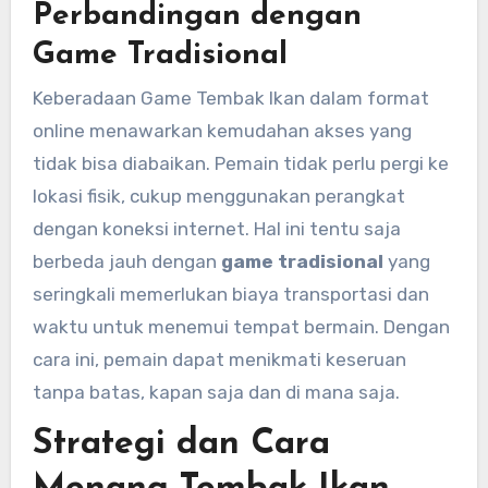
Perbandingan dengan
Game Tradisional
Keberadaan Game Tembak Ikan dalam format
online menawarkan kemudahan akses yang
tidak bisa diabaikan. Pemain tidak perlu pergi ke
lokasi fisik, cukup menggunakan perangkat
dengan koneksi internet. Hal ini tentu saja
berbeda jauh dengan
game tradisional
yang
seringkali memerlukan biaya transportasi dan
waktu untuk menemui tempat bermain. Dengan
cara ini, pemain dapat menikmati keseruan
tanpa batas, kapan saja dan di mana saja.
Strategi dan Cara