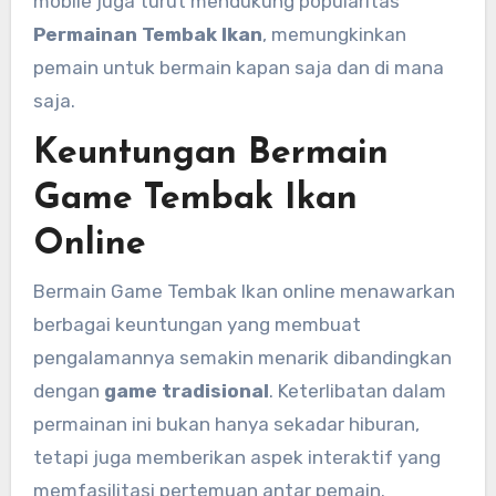
mobile juga turut mendukung popularitas
Permainan Tembak Ikan
, memungkinkan
pemain untuk bermain kapan saja dan di mana
saja.
Keuntungan Bermain
Game Tembak Ikan
Online
Bermain Game Tembak Ikan online menawarkan
berbagai keuntungan yang membuat
pengalamannya semakin menarik dibandingkan
dengan
game tradisional
. Keterlibatan dalam
permainan ini bukan hanya sekadar hiburan,
tetapi juga memberikan aspek interaktif yang
memfasilitasi pertemuan antar pemain.