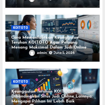
KOITOTO
Cara Memanfaatkan Keunggulan
Teruhan KOITOTO Agar Peluang
Menang Maksimal Dalam Judi Online
admin
June 5, 2026
KOITOTO
Keunggulan Teruhan KOITOTO
Dibandingkan Situs Judi Online Lainnya:
Mengapa Pilihan Ini Lebih Baik