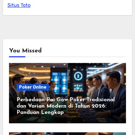
Situs Toto
You Missed
Poker Online
Perbedaan Pai Gow Poker Tradisional
dan Varian Modern di Tahun 2026:
Panduan Lengkap