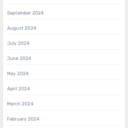
September 2024
August 2024
July 2024
June 2024
May 2024
April 2024
March 2024
February 2024