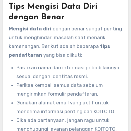
Tips Mengisi Data Diri
dengan Benar
Mengisi data diri
dengan benar sangat penting
untuk menghindari masalah saat menarik
kemenangan. Berikut adalah beberapa
tips
pendaftaran
yang bisa diikuti:
Pastikan nama dan informasi pribadi lainnya
sesuai dengan identitas resmi.
Periksa kembali semua data sebelum
mengirimkan formulir pendaftaran.
Gunakan alamat email yang aktif untuk
menerima informasi penting dari KOITOTO.
Jika ada pertanyaan, jangan ragu untuk
menghubungi layanan pelanggan KOITOTO.