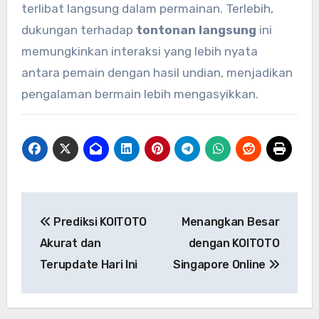
terlibat langsung dalam permainan. Terlebih,
dukungan terhadap
tontonan langsung
ini
memungkinkan interaksi yang lebih nyata
antara pemain dengan hasil undian, menjadikan
pengalaman bermain lebih mengasyikkan.
Post
Prediksi KOITOTO
Menangkan Besar
navigation
Akurat dan
dengan KOITOTO
Terupdate Hari Ini
Singapore Online