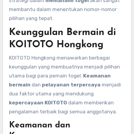
strategi dalam
memahami togel
akan sangat
membantu dalam menentukan nomor-nomor
pilihan yang tepat.
Keunggulan Bermain di
KOITOTO Hongkong
KOITOTO Hongkong menawarkan berbagai
keunggulan yang membuatnya menjadi pilihan
utama bagi para pemain togel.
Keamanan
bermain
dan
pelayanan terpercaya
menjadi
dua faktor utama yang mendukung
kepercayaan KOITOTO
dalam memberikan
pengalaman terbaik bagi semua anggotanya.
Keamanan dan