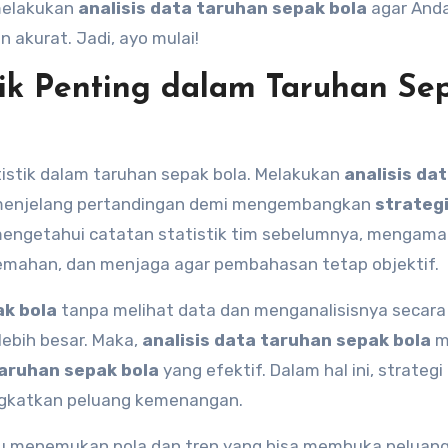
melakukan
analisis data taruhan sepak bola
agar And
akurat. Jadi, ayo mulai!
tik Penting dalam Taruhan Se
tistik dalam taruhan sepak bola. Melakukan
analisis da
 menjelang pertandingan demi mengembangkan
strateg
mengetahui catatan statistik tim sebelumnya, mengama
lemahan, dan menjaga agar pembahasan tetap objektif.
ak bola
tanpa melihat data dan menganalisisnya secara j
ebih besar. Maka,
analisis data taruhan sepak bola
m
taruhan sepak bola
yang efektif. Dalam hal ini, strategi
ngkatkan peluang kemenangan.
antu menemukan pola dan tren yang bisa membuka peluang