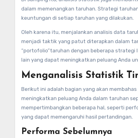
dalam memenangkan taruhan. Strategi taruhan
keuntungan di setiap taruhan yang dilakukan.
Oleh karena itu, menjalankan analisis data ta
menjadi taktik yang patut diterapkan dalam tar
“portofolio”taruhan dengan beberapa strategi 
lain yang dapat meningkatkan peluang Anda un
Menganalisis Statistik T
Berikut ini adalah bagian yang akan membahas
meningkatkan peluang Anda dalam taruhan sepak
mempertimbangkan beberapa hal, seperti perfo
yang dapat memengaruhi hasil pertandingan.
Performa Sebelumnya