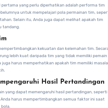
al pertama yang perlu diperhatikan adalah performa tim
elumnya untuk mempelajari pola permainan tim, seper
han. Selain itu, Anda juga dapat melihat apakah tim
u tandang.
im
 mempertimbangkan kekuatan dan kelemahan tim. Secar
ung lebih kuat daripada tim yang tidak memiliki pemain
nda juga harus memperhatikan apakah tim memiliki masal
ih.
mpengaruhi Hasil Pertandingan
ain yang dapat memengaruhi hasil pertandingan, seperti
in. Anda harus mempertimbangkan semua faktor ini saat
 bola.