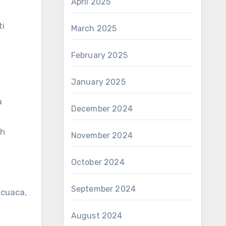
April 2025
ti
March 2025
February 2025
January 2025
a
December 2024
ah
November 2024
October 2024
September 2024
 cuaca,
August 2024