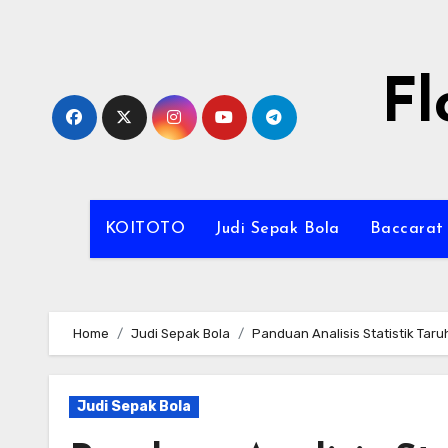
Skip
to
content
Fl
KOITOTO
Judi Sepak Bola
Baccarat
Home
Judi Sepak Bola
Panduan Analisis Statistik Tar
Judi Sepak Bola