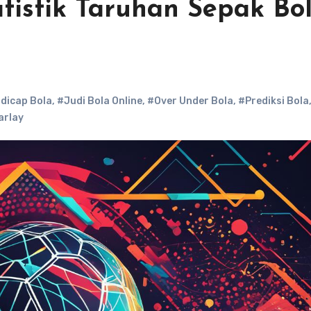
tistik Taruhan Sepak Bo
dicap Bola
,
#Judi Bola Online
,
#Over Under Bola
,
#Prediksi Bola
arlay