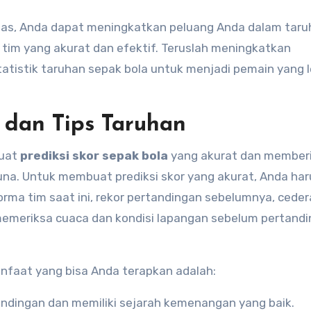
as, Anda dapat meningkatkan peluang Anda dalam taru
 tim yang akurat dan efektif. Teruslah meningkatkan
istik taruhan sepak bola untuk menjadi pemain yang l
 dan Tips Taruhan
buat
prediksi skor sepak bola
yang akurat dan member
na. Untuk membuat prediksi skor yang akurat, Anda har
rma tim saat ini, rekor pertandingan sebelumnya, ceder
a memeriksa cuaca dan kondisi lapangan sebelum pertand
nfaat yang bisa Anda terapkan adalah:
andingan dan memiliki sejarah kemenangan yang baik.