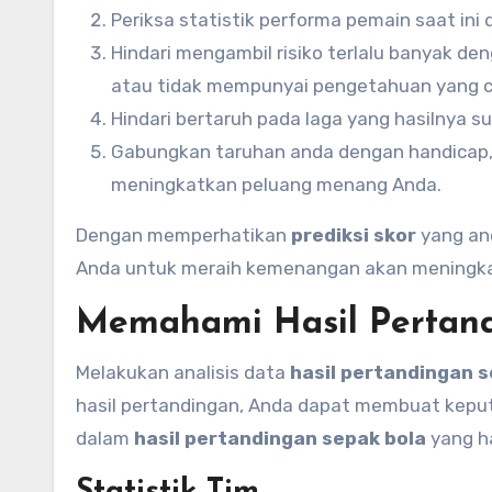
Periksa statistik performa pemain saat ini 
Hindari mengambil risiko terlalu banyak den
atau tidak mempunyai pengetahuan yang c
Hindari bertaruh pada laga yang hasilnya s
Gabungkan taruhan anda dengan handicap, o
meningkatkan peluang menang Anda.
Dengan memperhatikan
prediksi skor
yang an
Anda untuk meraih kemenangan akan meningkat
Memahami Hasil Pertand
Melakukan analisis data
hasil pertandingan s
hasil pertandingan, Anda dapat membuat keput
dalam
hasil pertandingan sepak bola
yang h
Statistik Tim