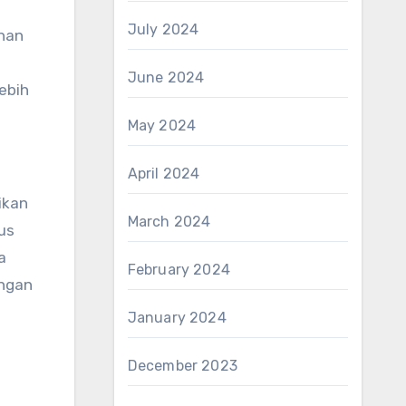
July 2024
han
June 2024
ebih
May 2024
April 2024
ikan
March 2024
us
a
February 2024
ingan
January 2024
December 2023