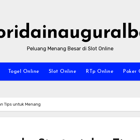
oridainauguralb
Peluang Menang Besar di Slot Online
Togel Online
Slot Online
RTp Online
Poker 
an Tips untuk Menang