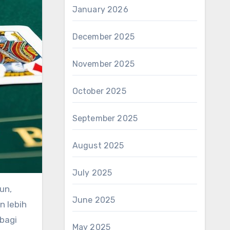
January 2026
December 2025
November 2025
October 2025
September 2025
August 2025
July 2025
un,
June 2025
n lebih
 bagi
May 2025