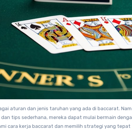
gai aturan dan jenis taruhan yang ada di baccarat. Nam
dan tips sederhana, mereka dapat mulai bermain denga
ami cara kerja baccarat dan memilih strategi yang tepat