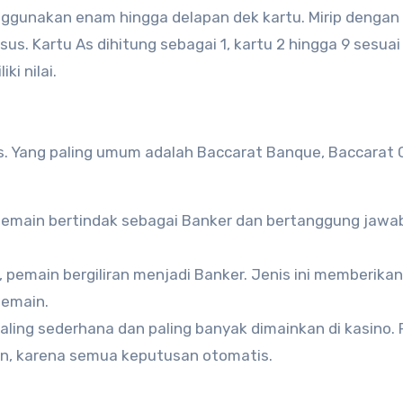
nggunakan enam hingga delapan dek kartu. Mirip dengan
usus. Kartu As dihitung sebagai 1, kartu 2 hingga 9 sesua
ki nilai.
as. Yang paling umum adalah Baccarat Banque, Baccarat
tu pemain bertindak sebagai Banker dan bertanggung jawa
ni, pemain bergiliran menjadi Banker. Jenis ini memberikan
pemain.
paling sederhana dan paling banyak dimainkan di kasino.
an, karena semua keputusan otomatis.