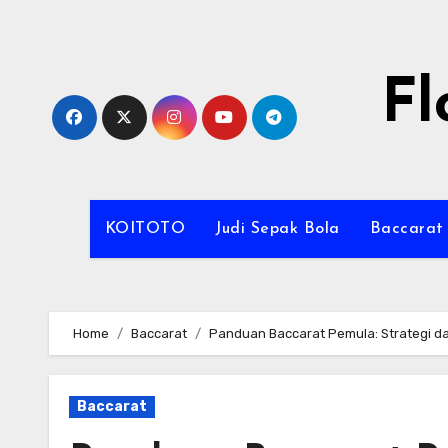
Skip
to
content
Fl
KOITOTO
Judi Sepak Bola
Baccarat
Home
Baccarat
Panduan Baccarat Pemula: Strategi d
Baccarat