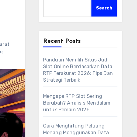
Search
Recent Posts
arat
ne
,
Panduan Memilih Situs Judi
Slot Online Berdasarkan Data
RTP Terakurat 2026: Tips Dan
Strategi Terbaik
Mengapa RTP Slot Sering
Berubah? Analisis Mendalam
untuk Pemain 2026
Cara Menghitung Peluang
Menang Menggunakan Data