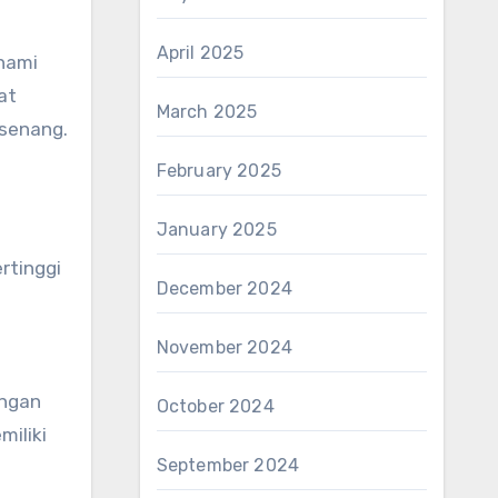
April 2025
hami
at
March 2025
senang.
February 2025
January 2025
rtinggi
December 2024
November 2024
angan
October 2024
iliki
September 2024