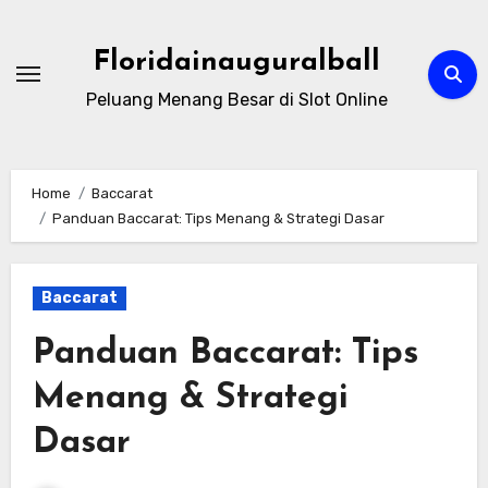
Skip
to
Floridainauguralball
content
Peluang Menang Besar di Slot Online
Home
Baccarat
Panduan Baccarat: Tips Menang & Strategi Dasar
Baccarat
Panduan Baccarat: Tips
Menang & Strategi
Dasar