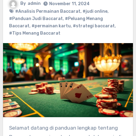
By
admin
November 11, 2024
#Analisis Permainan Baccarat
,
#judi online
,
#Panduan Judi Baccarat
,
#Peluang Menang
Baccarat
,
#permainan kartu
,
#strategi baccarat
,
#Tips Menang Baccarat
Selamat datang di panduan lengkap tentang