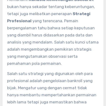
bukan hanya sekadar tentang keberuntungan,
tetapi juga melibatkan penerapan
Strategi
Profesional
yang terencana. Pemain
berpengalaman tahu bahwa setiap keputusan
yang diambil harus didasarkan pada data dan
analisis yang mendalam. Salah satu kunci utama
adalah mengembangkan pemikiran strategis
yang mengutamakan observasi serta
pemahaman pola permainan.
Salah satu strategi yang digunakan oleh para
profesional adalah pengelolaan bankroll yang
bijak. Mengatur uang dengan cermat tidak
hanya membantu mempertahankan permainan
lebih lama tetapi juga memastikan bahwa