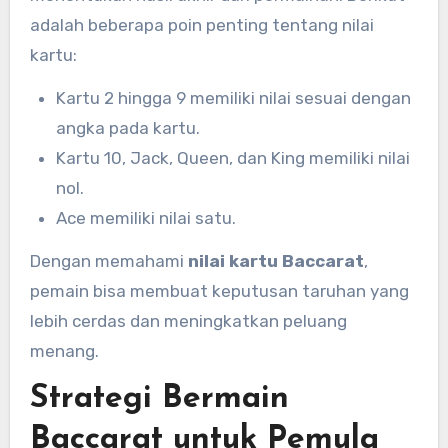
adalah beberapa poin penting tentang nilai
kartu:
Kartu 2 hingga 9 memiliki nilai sesuai dengan
angka pada kartu.
Kartu 10, Jack, Queen, dan King memiliki nilai
nol.
Ace memiliki nilai satu.
Dengan memahami
nilai kartu Baccarat
,
pemain bisa membuat keputusan taruhan yang
lebih cerdas dan meningkatkan peluang
menang.
Strategi Bermain
Baccarat untuk Pemula