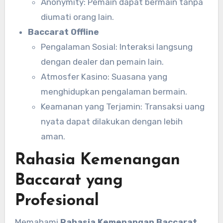
Anonymity: Pemain dapat bermain tanpa
diumati orang lain.
Baccarat Offline
Pengalaman Sosial: Interaksi langsung
dengan dealer dan pemain lain.
Atmosfer Kasino: Suasana yang
menghidupkan pengalaman bermain.
Keamanan yang Terjamin: Transaksi uang
nyata dapat dilakukan dengan lebih
aman.
Rahasia Kemenangan
Baccarat yang
Profesional
Memahami
Rahasia Kemenangan Baccarat