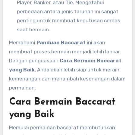
Player, Banker, atau Tie. Mengetahui
perbedaan antara jenis taruhan ini sangat
penting untuk membuat keputusan cerdas
saat bermain.
Memahami
Panduan Baccarat
ini akan
membuat proses bermain menjadi lebih lancar.
Dengan penguasaan
Cara Bermain Baccarat
yang Baik
, Anda akan lebih siap untuk meraih
kemenangan dan menambah kesenangan dalam
permainan.
Cara Bermain Baccarat
yang Baik
Memulai permainan baccarat membutuhkan