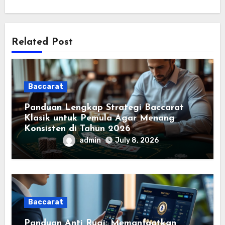
Related Post
Baccarat
Panduan Lengkap Strategi Baccarat
Klasik untuk Pemula Agar Menang
Konsisten di Tahun 2026
admin
July 8, 2026
Baccarat
Panduan Anti Rugi: Memanfaatkan