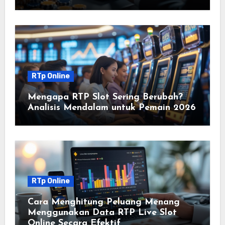
RTp Online
Mengapa RTP Slot Sering Berubah?
Analisis Mendalam untuk Pemain 2026
RTp Online
Cara Menghitung Peluang Menang
Menggunakan Data RTP Live Slot
Online Secara Efektif