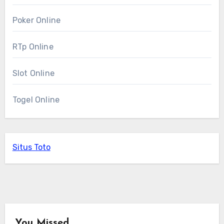
Poker Online
RTp Online
Slot Online
Togel Online
Situs Toto
You Missed