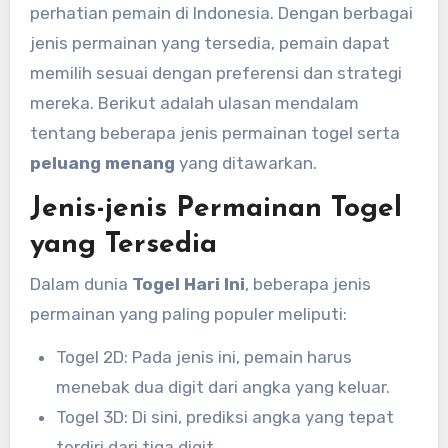
perhatian pemain di Indonesia. Dengan berbagai
jenis permainan yang tersedia, pemain dapat
memilih sesuai dengan preferensi dan strategi
mereka. Berikut adalah ulasan mendalam
tentang beberapa jenis permainan togel serta
peluang menang
yang ditawarkan.
Jenis-jenis Permainan Togel
yang Tersedia
Dalam dunia
Togel Hari Ini
, beberapa jenis
permainan yang paling populer meliputi:
Togel 2D: Pada jenis ini, pemain harus
menebak dua digit dari angka yang keluar.
Togel 3D: Di sini, prediksi angka yang tepat
terdiri dari tiga digit.