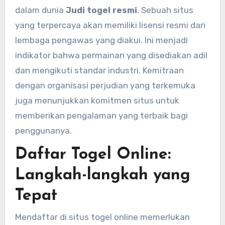
dalam dunia
Judi togel resmi
. Sebuah situs
yang terpercaya akan memiliki lisensi resmi dari
lembaga pengawas yang diakui. Ini menjadi
indikator bahwa permainan yang disediakan adil
dan mengikuti standar industri. Kemitraan
dengan organisasi perjudian yang terkemuka
juga menunjukkan komitmen situs untuk
memberikan pengalaman yang terbaik bagi
penggunanya.
Daftar Togel Online:
Langkah-langkah yang
Tepat
Mendaftar di situs togel online memerlukan