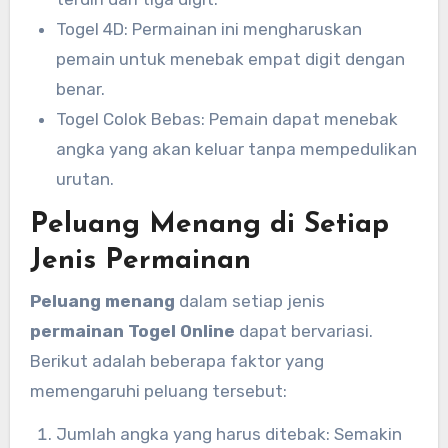
Togel 4D: Permainan ini mengharuskan
pemain untuk menebak empat digit dengan
benar.
Togel Colok Bebas: Pemain dapat menebak
angka yang akan keluar tanpa mempedulikan
urutan.
Peluang Menang di Setiap
Jenis Permainan
Peluang menang
dalam setiap jenis
permainan Togel Online
dapat bervariasi.
Berikut adalah beberapa faktor yang
memengaruhi peluang tersebut:
Jumlah angka yang harus ditebak: Semakin