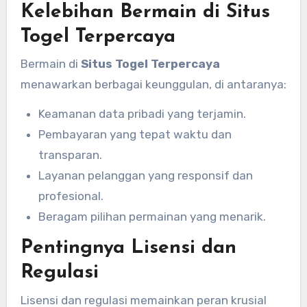
Kelebihan Bermain di Situs
Togel Terpercaya
Bermain di
Situs Togel Terpercaya
menawarkan berbagai keunggulan, di antaranya:
Keamanan data pribadi yang terjamin.
Pembayaran yang tepat waktu dan
transparan.
Layanan pelanggan yang responsif dan
profesional.
Beragam pilihan permainan yang menarik.
Pentingnya Lisensi dan
Regulasi
Lisensi dan regulasi memainkan peran krusial