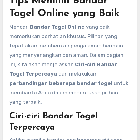
Tips Memilih Bandar
Togel Online yang Baik
Mencari
Bandar Togel Online
yang baik
memerlukan perhatian khusus. Pilihan yang
tepat akan memberikan pengalaman bermain
yang menyenangkan dan aman. Dalam bagian
ini, kita akan menjelaskan
Ciri-ciri Bandar
Togel Terpercaya
dan melakukan
perbandingan beberapa bandar togel
untuk
membantu Anda dalam menentukan pilihan
yang terbaik.
Ciri-ciri Bandar Togel
Terpercaya
Ketika memilih bandar, ada beberapa ciri yang