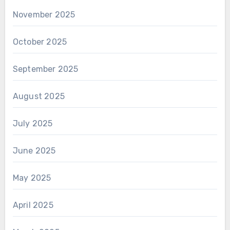
November 2025
October 2025
September 2025
August 2025
July 2025
June 2025
May 2025
April 2025