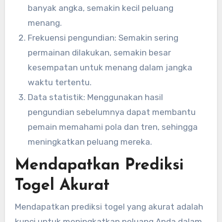
banyak angka, semakin kecil peluang
menang.
Frekuensi pengundian: Semakin sering
permainan dilakukan, semakin besar
kesempatan untuk menang dalam jangka
waktu tertentu.
Data statistik: Menggunakan hasil
pengundian sebelumnya dapat membantu
pemain memahami pola dan tren, sehingga
meningkatkan peluang mereka.
Mendapatkan Prediksi
Togel Akurat
Mendapatkan prediksi togel yang akurat adalah
kunci untuk meningkatkan peluang Anda dalam