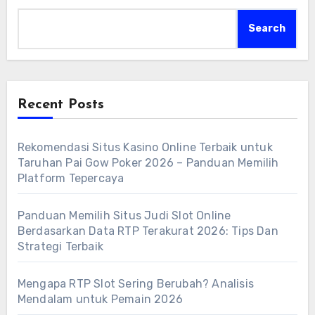
Search
Recent Posts
Rekomendasi Situs Kasino Online Terbaik untuk
Taruhan Pai Gow Poker 2026 – Panduan Memilih
Platform Tepercaya
Panduan Memilih Situs Judi Slot Online
Berdasarkan Data RTP Terakurat 2026: Tips Dan
Strategi Terbaik
Mengapa RTP Slot Sering Berubah? Analisis
Mendalam untuk Pemain 2026