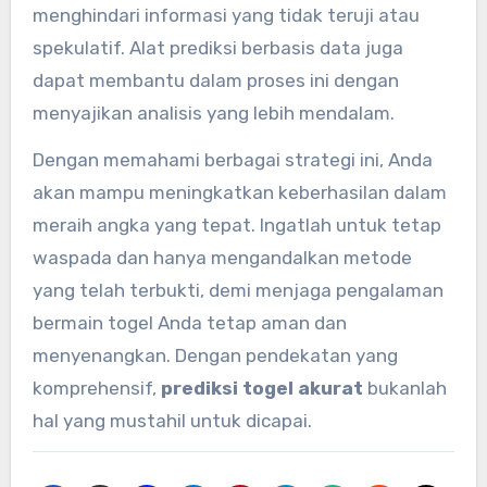
menghindari informasi yang tidak teruji atau
spekulatif. Alat prediksi berbasis data juga
dapat membantu dalam proses ini dengan
menyajikan analisis yang lebih mendalam.
Dengan memahami berbagai strategi ini, Anda
akan mampu meningkatkan keberhasilan dalam
meraih angka yang tepat. Ingatlah untuk tetap
waspada dan hanya mengandalkan metode
yang telah terbukti, demi menjaga pengalaman
bermain togel Anda tetap aman dan
menyenangkan. Dengan pendekatan yang
komprehensif,
prediksi togel akurat
bukanlah
hal yang mustahil untuk dicapai.