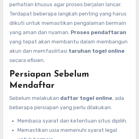
perhatian khusus agar proses berjalan lancar.
Terdapat beberapa langkah penting yang harus
diikuti untuk memastikan pengalaman bermain
yang aman dan nyaman.
Proses pendaftaran
yang tepat akan membantu dalam membangun
akun dan memfasilitasi
taruhan togel online
secara efisien.
Persiapan Sebelum
Mendaftar
Sebelum melakukan
daftar togel online
, ada
beberapa persiapan yang perlu dilakukan:
Membaca syarat dan ketentuan situs dipilih.
Memastikan usia memenuhi syarat legal