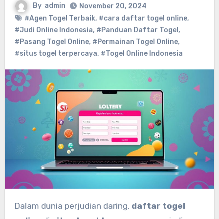
By
admin
November 20, 2024
#Agen Togel Terbaik
,
#cara daftar togel online
,
#Judi Online Indonesia
,
#Panduan Daftar Togel
,
#Pasang Togel Online
,
#Permainan Togel Online
,
#situs togel terpercaya
,
#Togel Online Indonesia
Dalam dunia perjudian daring,
daftar togel