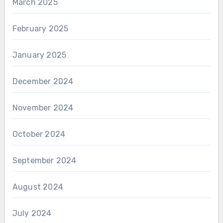
March 2025
February 2025
January 2025
December 2024
November 2024
October 2024
September 2024
August 2024
July 2024