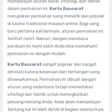
mempelajari aturan dasar, strategi, dan teknik
dalam permainan ini.
Kartu Baccarat
merupakan permainan yang menarik dan populer
di kasino tradisional maupun online. Bagi yang
baru pertama kali bermain, aturan permainan ini
terlihat rumit. Namun, dengan membaca
panduan ini, kami yakin Anda bisa memahami
permainan ini dengan mudah.
Kartu Baccarat
sangat populer dan sangat
diminati karena keseruan dan tantangan yang
ditawarkannya. Permainan ini dibuat dengan
aturan yang sederhana tetapi memerlukan
strategi dan teknik untuk meningkatkan
peluang menang Anda. Anda akan mempelajari
tentang hal ini lebih detail di bagian selanjutnya.