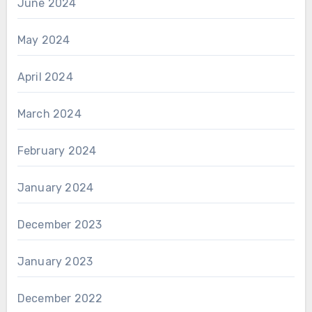
June 2024
May 2024
April 2024
March 2024
February 2024
January 2024
December 2023
January 2023
December 2022