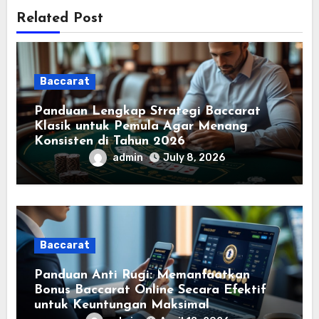
Related Post
Baccarat
Panduan Lengkap Strategi Baccarat
Klasik untuk Pemula Agar Menang
Konsisten di Tahun 2026
admin
July 8, 2026
Baccarat
Panduan Anti Rugi: Memanfaatkan
Bonus Baccarat Online Secara Efektif
untuk Keuntungan Maksimal