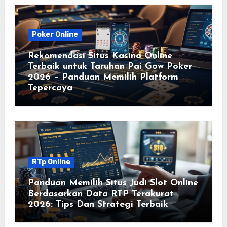
Poker Online
Rekomendasi Situs Kasino Online
Terbaik untuk Taruhan Pai Gow Poker
2026 – Panduan Memilih Platform
Tepercaya
RTp Online
Panduan Memilih Situs Judi Slot Online
Berdasarkan Data RTP Terakurat
2026: Tips Dan Strategi Terbaik