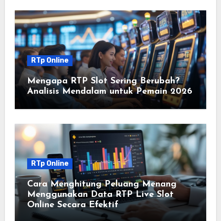
RTp Online
Mengapa RTP Slot Sering Berubah?
Analisis Mendalam untuk Pemain 2026
RTp Online
Cara Menghitung Peluang Menang
Menggunakan Data RTP Live Slot
Online Secara Efektif