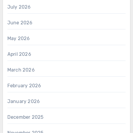
July 2026
June 2026
May 2026
April 2026
March 2026
February 2026
January 2026
December 2025
November 2025