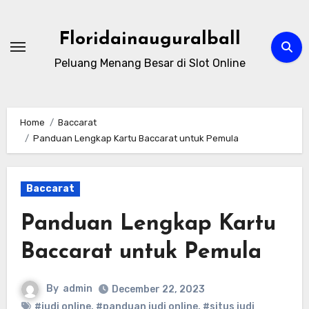
Skip
to
Floridainauguralball
content
Peluang Menang Besar di Slot Online
Home
Baccarat
Panduan Lengkap Kartu Baccarat untuk Pemula
Baccarat
Panduan Lengkap Kartu
Baccarat untuk Pemula
By
admin
December 22, 2023
#judi online
,
#panduan judi online
,
#situs judi