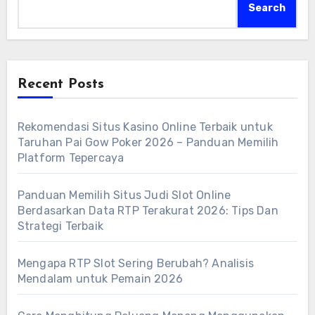
Search
Recent Posts
Rekomendasi Situs Kasino Online Terbaik untuk
Taruhan Pai Gow Poker 2026 – Panduan Memilih
Platform Tepercaya
Panduan Memilih Situs Judi Slot Online
Berdasarkan Data RTP Terakurat 2026: Tips Dan
Strategi Terbaik
Mengapa RTP Slot Sering Berubah? Analisis
Mendalam untuk Pemain 2026