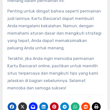
menang dalam permainan ini.
Penting untuk diingat bahwa seperti permainan
judi lainnya, Kartu Baccarat dapat membuat
Anda mengalami kekalahan. Namun, dengan
memahami aturan dasar dan mengikuti strategi
yang tepat, Anda dapat memaksimalkan
peluang Anda untuk menang.
Terakhir, jika Anda ingin mencoba permainan
Kartu Baccarat online, pastikan untuk memilih
situs terpercaya dan mengikuti tips yang kami
jelaskan di bagian sebelumnya. Selamat
mencoba dan semoga sukses!