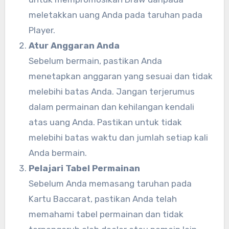
meletakkan uang Anda pada taruhan pada
Player.
Atur Anggaran Anda
Sebelum bermain, pastikan Anda
menetapkan anggaran yang sesuai dan tidak
melebihi batas Anda. Jangan terjerumus
dalam permainan dan kehilangan kendali
atas uang Anda. Pastikan untuk tidak
melebihi batas waktu dan jumlah setiap kali
Anda bermain.
Pelajari Tabel Permainan
Sebelum Anda memasang taruhan pada
Kartu Baccarat, pastikan Anda telah
memahami tabel permainan dan tidak