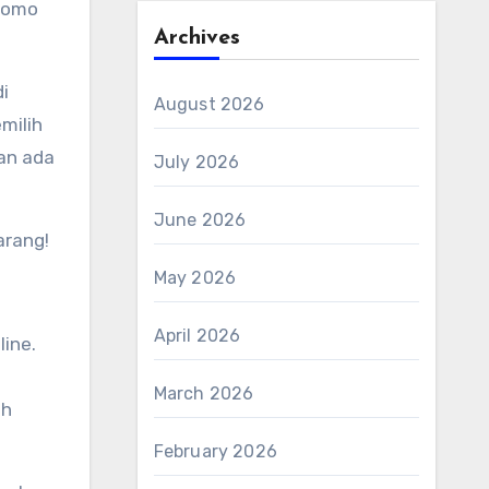
romo
Archives
i
August 2026
milih
an ada
July 2026
June 2026
arang!
May 2026
April 2026
ine.
March 2026
ah
February 2026