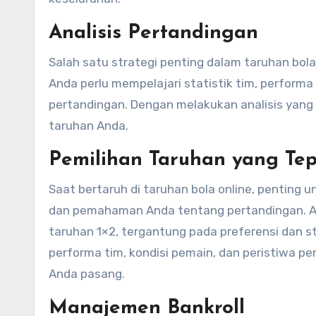
Analisis Pertandingan
Salah satu strategi penting dalam taruhan bol
Anda perlu mempelajari statistik tim, performa
pertandingan. Dengan melakukan analisis yang 
taruhan Anda.
Pemilihan Taruhan yang Te
Saat bertaruh di taruhan bola online, penting
dan pemahaman Anda tentang pertandingan. And
taruhan 1×2, tergantung pada preferensi dan st
performa tim, kondisi pemain, dan peristiwa p
Anda pasang.
Manajemen Bankroll