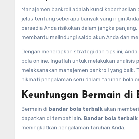
Manajemen bankroll adalah kunci keberhasilan 
jelas tentang seberapa banyak yang ingin And
bersedia Anda risikokan dalam jangka panjang.
membantu melindungi saldo akun Anda dan meng
Dengan menerapkan strategi dan tips ini, An
bola online. Ingatlah untuk melakukan analisi
melaksanakan manajemen bankroll yang baik. 
nikmati pengalaman seru dalam taruhan bola on
Keuntungan Bermain di 
Bermain di
bandar bola terbaik
akan memberik
dapatkan di tempat lain.
Bandar bola terbaik
meningkatkan pengalaman taruhan Anda.