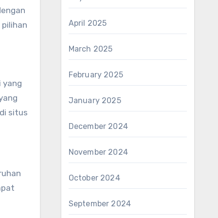
 dengan
April 2025
pilihan
March 2025
February 2025
i yang
 yang
January 2025
i situs
December 2024
November 2024
aruhan
October 2024
apat
September 2024