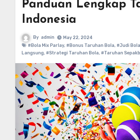
Panduan Lengkap Ta
Indonesia
By
admin
May 22, 2024
#Bola Mix Parlay
,
#Bonus Taruhan Bola
,
#Judi Bola
Langsung
,
#Strategi Taruhan Bola
,
#Taruhan Sepakb