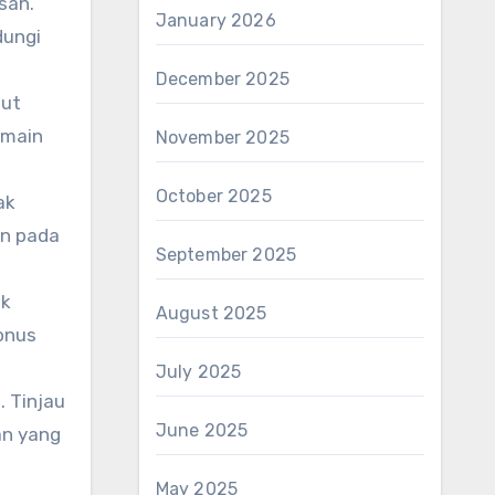
 sah.
January 2026
dungi
December 2025
but
emain
November 2025
October 2025
ak
an pada
September 2025
ik
August 2025
onus
July 2025
. Tinjau
June 2025
an yang
May 2025