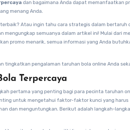
erpercaya
dan bagaimana Anda dapat memanfaatkan p
luang menang Anda.
terbaik? Atau ingin tahu cara strategis dalam bertaruh d
an mengungkap semuanya dalam artikel ini! Mulai dari me
an promo menarik, semua informasi yang Anda butuhk
an tingkatkan pengalaman taruhan bola online Anda sek
Bola Terpercaya
kah pertama yang penting bagi para pecinta taruhan onl
enting untuk mengetahui faktor-faktor kunci yang harus
man dan menguntungkan. Berikut adalah langkah-langk