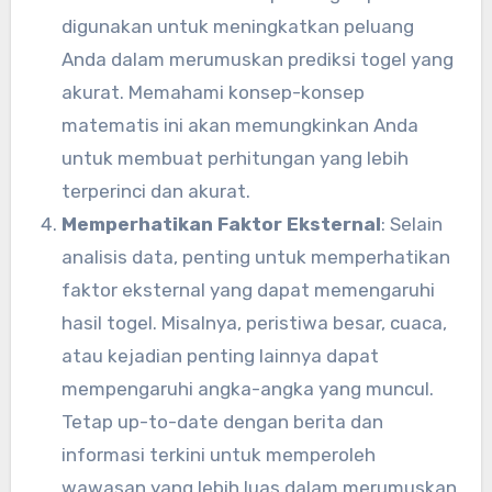
digunakan untuk meningkatkan peluang
Anda dalam merumuskan prediksi togel yang
akurat. Memahami konsep-konsep
matematis ini akan memungkinkan Anda
untuk membuat perhitungan yang lebih
terperinci dan akurat.
Memperhatikan Faktor Eksternal
: Selain
analisis data, penting untuk memperhatikan
faktor eksternal yang dapat memengaruhi
hasil togel. Misalnya, peristiwa besar, cuaca,
atau kejadian penting lainnya dapat
mempengaruhi angka-angka yang muncul.
Tetap up-to-date dengan berita dan
informasi terkini untuk memperoleh
wawasan yang lebih luas dalam merumuskan