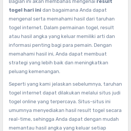
Bagian ini akan membahas mengenai
result
togel hari ini
dan bagaimana Anda dapat
mengenal serta memahami hasil dari taruhan
togel internet. Dalam permainan togel, result
atau hasil angka yang keluar memiliki arti dan
informasi penting bagi para pemain. Dengan
memahami hasil ini, Anda dapat membuat
strategi yang lebih baik dan meningkatkan
peluang kemenangan.
Seperti yang kami jelaskan sebelumnya, taruhan
togel internet dapat dilakukan melalui situs judi
togel online yang terpercaya. Situs-situs ini
umumnya menyediakan hasil result togel secara
real-time, sehingga Anda dapat dengan mudah
memantau hasil angka yang keluar setiap