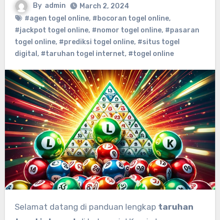
By
admin
March 2, 2024
#agen togel online
,
#bocoran togel online
,
#jackpot togel online
,
#nomor togel online
,
#pasaran
togel online
,
#prediksi togel online
,
#situs togel
digital
,
#taruhan togel internet
,
#togel online
Selamat datang di panduan lengkap
taruhan