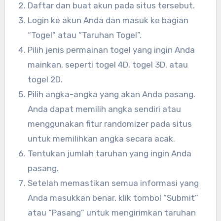
Daftar dan buat akun pada situs tersebut.
Login ke akun Anda dan masuk ke bagian
“Togel” atau “Taruhan Togel”.
Pilih jenis permainan togel yang ingin Anda
mainkan, seperti togel 4D, togel 3D, atau
togel 2D.
Pilih angka-angka yang akan Anda pasang.
Anda dapat memilih angka sendiri atau
menggunakan fitur randomizer pada situs
untuk memilihkan angka secara acak.
Tentukan jumlah taruhan yang ingin Anda
pasang.
Setelah memastikan semua informasi yang
Anda masukkan benar, klik tombol “Submit”
atau “Pasang” untuk mengirimkan taruhan