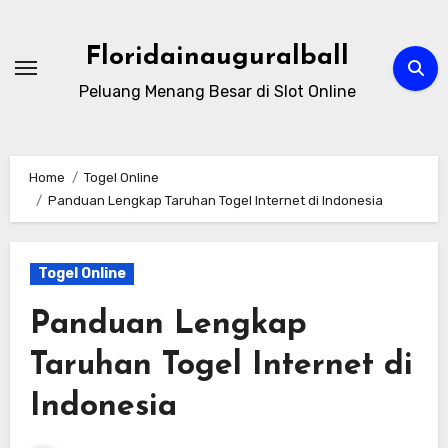
Skip
to
Floridainauguralball
content
Peluang Menang Besar di Slot Online
Home
Togel Online
Panduan Lengkap Taruhan Togel Internet di Indonesia
Togel Online
Panduan Lengkap
Taruhan Togel Internet di
Indonesia