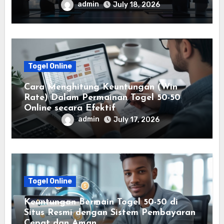
admin
July 18, 2026
Togel Online
Cara Menghitung Keuntungan (Win
Rate) Dalam Permainan Togel 50-50
Online secara Efektif
admin
July 17, 2026
Togel Online
Keuntungan Bermain Togel 50-50 di
Situs Resmi dengan Sistem Pembayaran
Cepat dan Aman