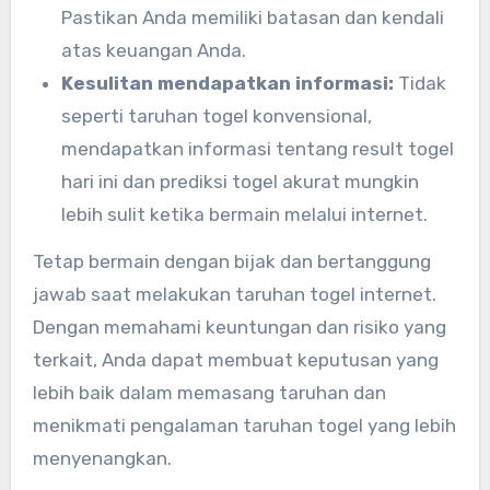
Pastikan Anda memiliki batasan dan kendali
atas keuangan Anda.
Kesulitan mendapatkan informasi:
Tidak
seperti taruhan togel konvensional,
mendapatkan informasi tentang result togel
hari ini dan prediksi togel akurat mungkin
lebih sulit ketika bermain melalui internet.
Tetap bermain dengan bijak dan bertanggung
jawab saat melakukan taruhan togel internet.
Dengan memahami keuntungan dan risiko yang
terkait, Anda dapat membuat keputusan yang
lebih baik dalam memasang taruhan dan
menikmati pengalaman taruhan togel yang lebih
menyenangkan.