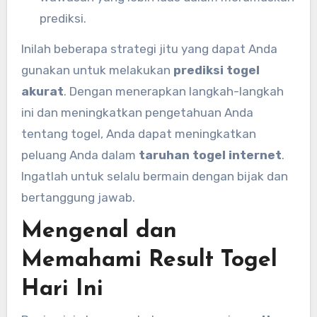
prediksi.
Inilah beberapa strategi jitu yang dapat Anda
gunakan untuk melakukan
prediksi togel
akurat
. Dengan menerapkan langkah-langkah
ini dan meningkatkan pengetahuan Anda
tentang togel, Anda dapat meningkatkan
peluang Anda dalam
taruhan togel internet
.
Ingatlah untuk selalu bermain dengan bijak dan
bertanggung jawab.
Mengenal dan
Memahami Result Togel
Hari Ini