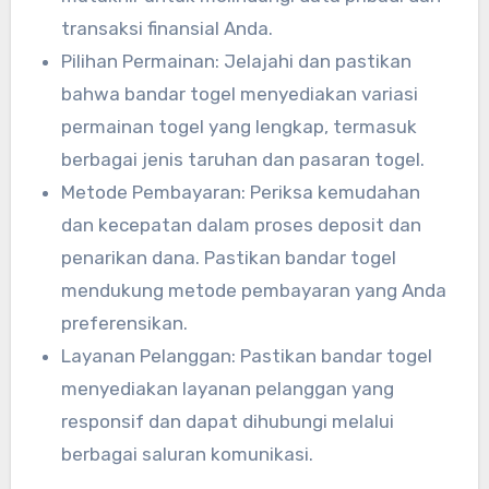
transaksi finansial Anda.
Pilihan Permainan: Jelajahi dan pastikan
bahwa bandar togel menyediakan variasi
permainan togel yang lengkap, termasuk
berbagai jenis taruhan dan pasaran togel.
Metode Pembayaran: Periksa kemudahan
dan kecepatan dalam proses deposit dan
penarikan dana. Pastikan bandar togel
mendukung metode pembayaran yang Anda
preferensikan.
Layanan Pelanggan: Pastikan bandar togel
menyediakan layanan pelanggan yang
responsif dan dapat dihubungi melalui
berbagai saluran komunikasi.