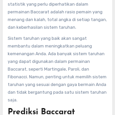
statistik yang perlu diperhatikan dalam
permainan Baccarat adalah rasio pemain yang
menang dan kalah, total angka di setiap tangan,
dan keberhasilan sistem taruhan.
Sistem taruhan yang baik akan sangat
membantu dalam meningkatkan peluang
kemenangan Anda. Ada banyak sistem taruhan
yang dapat digunakan dalam permainan
Baccarat, seperti Martingale, Paroli, dan
Fibonacci. Namun, penting untuk memilih sistem
taruhan yang sesuai dengan gaya bermain Anda
dan tidak bergantung pada satu sistem taruhan
saja.
Prediksi Baccarat