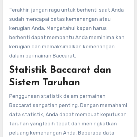
Terakhir, jangan ragu untuk berhenti saat Anda
sudah mencapai batas kemenangan atau
kerugian Anda. Mengetahui kapan harus
berhenti dapat membantu Anda meminimalkan
kerugian dan memaksimalkan kemenangan
dalam permainan Baccarat.
Statistik Baccarat dan
Sistem Taruhan
Penggunaan statistik dalam permainan
Baccarat sangatlah penting. Dengan memahami
data statistik, Anda dapat membuat keputusan
taruhan yang lebih tepat dan meningkatkan
peluang kemenangan Anda. Beberapa data