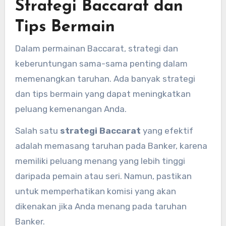
Strategi Baccarat dan
Tips Bermain
Dalam permainan Baccarat, strategi dan
keberuntungan sama-sama penting dalam
memenangkan taruhan. Ada banyak strategi
dan tips bermain yang dapat meningkatkan
peluang kemenangan Anda.
Salah satu
strategi Baccarat
yang efektif
adalah memasang taruhan pada Banker, karena
memiliki peluang menang yang lebih tinggi
daripada pemain atau seri. Namun, pastikan
untuk memperhatikan komisi yang akan
dikenakan jika Anda menang pada taruhan
Banker.