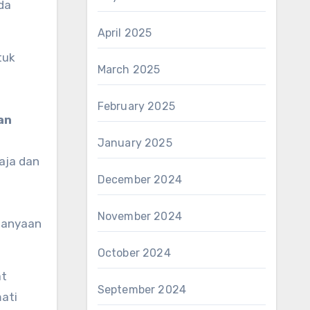
da
April 2025
tuk
March 2025
February 2025
an
January 2025
aja dan
December 2024
November 2024
tanyaan
October 2024
at
September 2024
mati