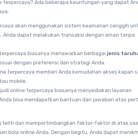
ne terpercaya? Ada beberapa keuntungan yang dapat An
aya:
rpercaya akan menggunakan sistem keamanan canggih un
a. Anda dapat melakukan transaksi dengan aman tanpa
ne terpercaya biasanya menawarkan berbagai
jenis taruh
esuai dengan preferensi dan strategi Anda.
line terpercaya memberi Anda kemudahan akses kapan s
tau mobile.
judi online terpercaya biasanya menyediakan layanan
. Anda bisa mendapatkan bantuan dan jawaban atas per
g teliti dan mempertimbangkan faktor-faktor di atas sa
uhan bola online Anda. Dengan begitu, Anda dapat menik