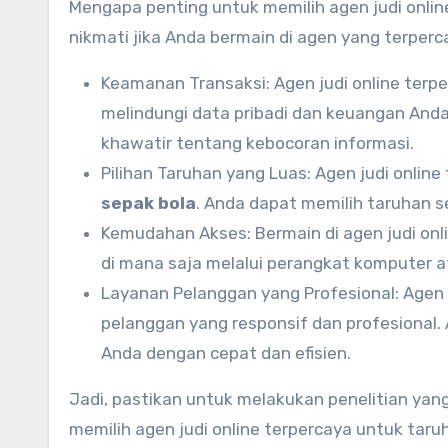
Mengapa penting untuk memilih agen judi onli
nikmati jika Anda bermain di agen yang terperc
Keamanan Transaksi: Agen judi online te
melindungi data pribadi dan keuangan And
khawatir tentang kebocoran informasi.
Pilihan Taruhan yang Luas: Agen judi onli
sepak bola
. Anda dapat memilih taruhan s
Kemudahan Akses: Bermain di agen judi on
di mana saja melalui perangkat komputer a
Layanan Pelanggan yang Profesional: Agen 
pelanggan yang responsif dan profesional
Anda dengan cepat dan efisien.
Jadi, pastikan untuk melakukan penelitian yan
memilih agen judi online terpercaya untuk tar