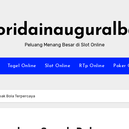
oridainauguralb
Peluang Menang Besar di Slot Online
Togel Online
Slot Online
RTp Online
Poker 
pak Bola Terpercaya