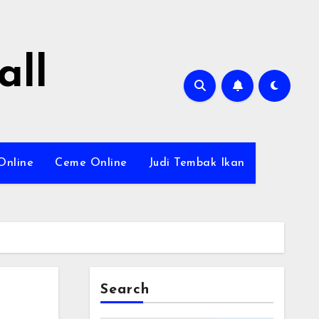
all
Online
Ceme Online
Judi Tembak Ikan
Search