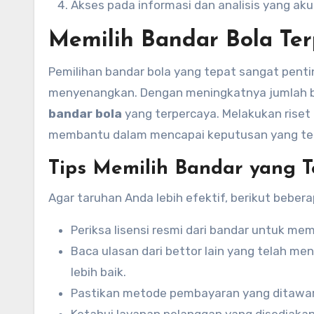
Akses pada informasi dan analisis yang aku
Memilih Bandar Bola Te
Pemilihan bandar bola yang tepat sangat pen
menyenangkan. Dengan meningkatnya jumlah ban
bandar bola
yang terpercaya. Melakukan rise
membantu dalam mencapai keputusan yang te
Tips Memilih Bandar yang T
Agar taruhan Anda lebih efektif, berikut bebera
Periksa lisensi resmi dari bandar untuk me
Baca ulasan dari bettor lain yang telah 
lebih baik.
Pastikan metode pembayaran yang ditawar
Ketahui layanan pelanggan yang disediaka