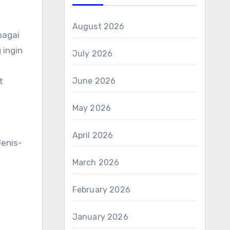
August 2026
bagai
 ingin
July 2026
t
June 2026
May 2026
April 2026
enis-
March 2026
February 2026
January 2026