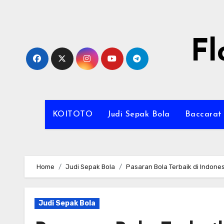
Skip
to
content
Fl
KOITOTO
Judi Sepak Bola
Baccarat
Home
Judi Sepak Bola
Pasaran Bola Terbaik di Indonesi
Judi Sepak Bola