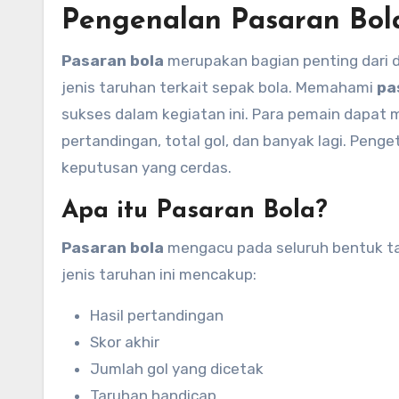
Pengenalan Pasaran Bola
Pasaran bola
merupakan bagian penting dari 
jenis taruhan terkait sepak bola. Memahami
pa
sukses dalam kegiatan ini. Para pemain dapat me
pertandingan, total gol, dan banyak lagi. P
keputusan yang cerdas.
Apa itu Pasaran Bola?
Pasaran bola
mengacu pada seluruh bentuk ta
jenis taruhan ini mencakup:
Hasil pertandingan
Skor akhir
Jumlah gol yang dicetak
Taruhan handicap