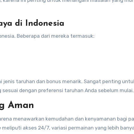
aya di Indonesia
onesia. Beberapa dari mereka termasuk:
 jenis taruhan dan bonus menarik. Sangat penting untu
g sesuai dengan preferensi taruhan Anda sebelum mulai.
ng Aman
 karena menawarkan kemudahan dan kenyamanan bagi pa
e
meliputi akses 24/7, variasi permainan yang lebih banya