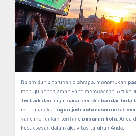
Dalam dunia taruhan olahraga, menemukan
pas
menuju pengalaman yang memuaskan. Artikel in
terbaik
dan bagaimana memilih
bandar bola 
menggunakan
agen judi bola resmi
untuk men
yang mendalam tentang
pasaran bola
, Anda 
kesuksesan dalam aktivitas taruhan Anda.