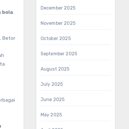
December 2025
 bola
.
November 2025
. Betor
October 2025
September 2025
ah
rta
August 2025
July 2025
June 2025
rbagai
May 2025
a