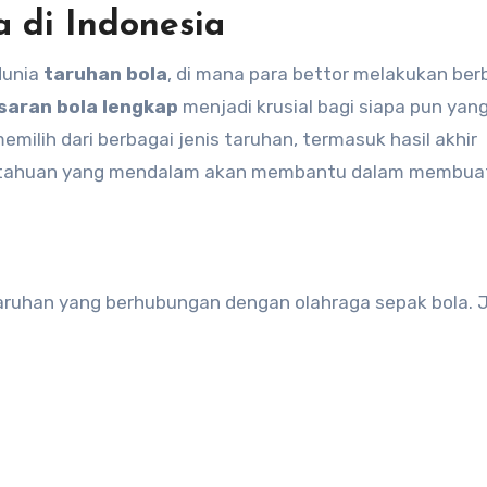
 di Indonesia
dunia
taruhan bola
, di mana para bettor melakukan ber
saran bola lengkap
menjadi krusial bagi siapa pun yang
milih dari berbagai jenis taruhan, termasuk hasil akhir
engetahuan yang mendalam akan membantu dalam membua
ruhan yang berhubungan dengan olahraga sepak bola. J