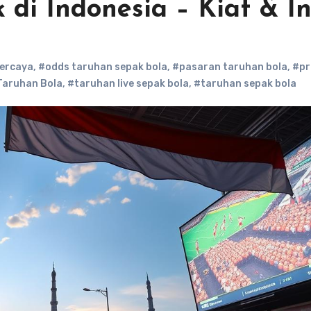
 di Indonesia – Kiat & I
percaya
,
#odds taruhan sepak bola
,
#pasaran taruhan bola
,
#pr
Taruhan Bola
,
#taruhan live sepak bola
,
#taruhan sepak bola