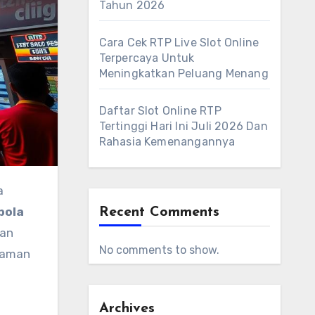
Tahun 2026
Cara Cek RTP Live Slot Online
Terpercaya Untuk
Meningkatkan Peluang Menang
Daftar Slot Online RTP
Tertinggi Hari Ini Juli 2026 Dan
Rahasia Kemenangannya
a
 bola
Recent Comments
uan
No comments to show.
haman
Archives