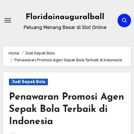
Skip
to
Floridainauguralball
content
Peluang Menang Besar di Slot Online
Home
Judi Sepak Bola
Penawaran Promosi Agen Sepak Bola Terbaik di Indonesia
Judi Sepak Bola
Penawaran Promosi Agen
Sepak Bola Terbaik di
Indonesia