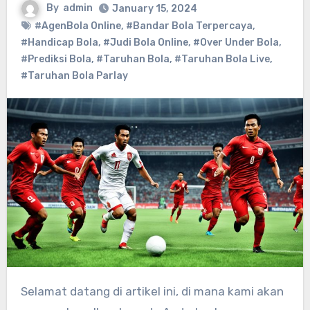
By
admin
January 15, 2024
#AgenBola Online
,
#Bandar Bola Terpercaya
,
#Handicap Bola
,
#Judi Bola Online
,
#Over Under Bola
,
#Prediksi Bola
,
#Taruhan Bola
,
#Taruhan Bola Live
,
#Taruhan Bola Parlay
Selamat datang di artikel ini, di mana kami akan