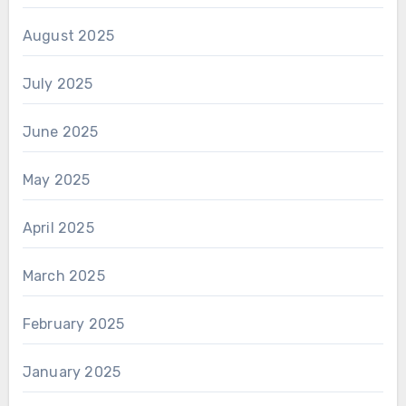
August 2025
July 2025
June 2025
May 2025
April 2025
March 2025
February 2025
January 2025