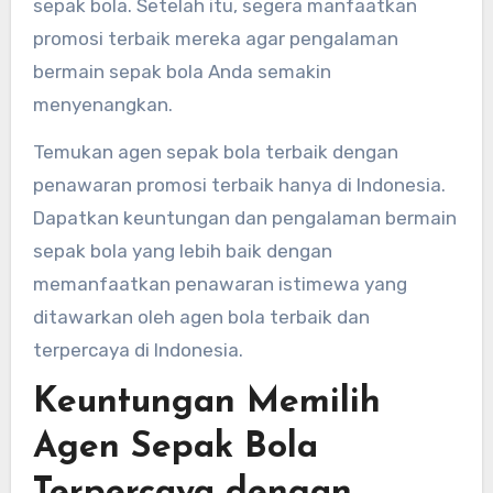
sepak bola. Setelah itu, segera manfaatkan
promosi terbaik mereka agar pengalaman
bermain sepak bola Anda semakin
menyenangkan.
Temukan agen sepak bola terbaik dengan
penawaran promosi terbaik hanya di Indonesia.
Dapatkan keuntungan dan pengalaman bermain
sepak bola yang lebih baik dengan
memanfaatkan penawaran istimewa yang
ditawarkan oleh agen bola terbaik dan
terpercaya di Indonesia.
Keuntungan Memilih
Agen Sepak Bola
Terpercaya dengan