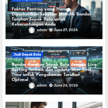
Faktor Penting yang Harus
Diperhatikan Sebelum Memilih Bandar
Taruhan Sepak Bola untuk
Keberuntungan Anda
admin
June 27, 2026
Judi Sepak Bola
Bandar Taruhan Sepak Bola dengan Live
Betting Terbaik dan Update Skor Real-
Time untuk Pengalaman Taruhan
Optimal
admin
June 26, 2026