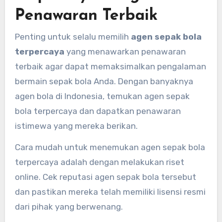
Penawaran Terbaik
Penting untuk selalu memilih
agen sepak bola
terpercaya
yang menawarkan penawaran
terbaik agar dapat memaksimalkan pengalaman
bermain sepak bola Anda. Dengan banyaknya
agen bola di Indonesia, temukan agen sepak
bola terpercaya dan dapatkan penawaran
istimewa yang mereka berikan.
Cara mudah untuk menemukan agen sepak bola
terpercaya adalah dengan melakukan riset
online. Cek reputasi agen sepak bola tersebut
dan pastikan mereka telah memiliki lisensi resmi
dari pihak yang berwenang.