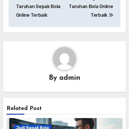
navigation
Taruhan Sepak Bola
Taruhan Bola Online
Online Terbaik
Terbaik
By
admin
Related Post
Judi Sepak Bola