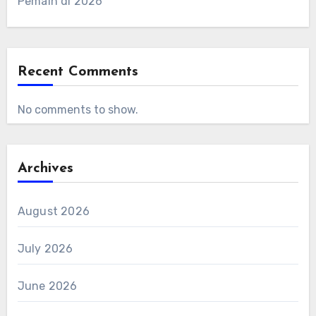
Pemain di 2026
Recent Comments
No comments to show.
Archives
August 2026
July 2026
June 2026