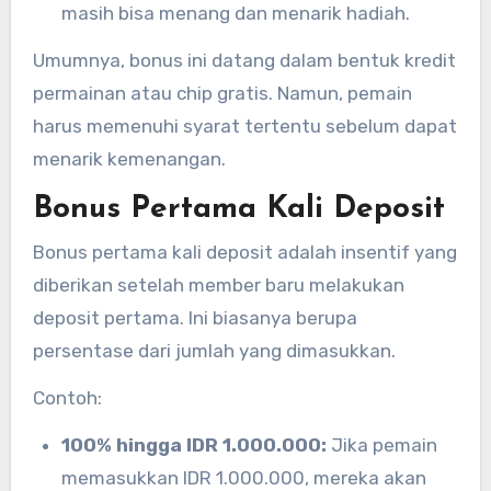
masih bisa menang dan menarik hadiah.
Umumnya, bonus ini datang dalam bentuk kredit
permainan atau chip gratis. Namun, pemain
harus memenuhi syarat tertentu sebelum dapat
menarik kemenangan.
Bonus Pertama Kali Deposit
Bonus pertama kali deposit adalah insentif yang
diberikan setelah member baru melakukan
deposit pertama. Ini biasanya berupa
persentase dari jumlah yang dimasukkan.
Contoh:
100% hingga IDR 1.000.000:
Jika pemain
memasukkan IDR 1.000.000, mereka akan