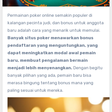
Permainan poker online semakin populer di
kalangan pecinta judi, dan bonus untuk anggota
baru adalah cara yang menarik untuk memulai.
Banyak situs poker menawarkan bonus
pendaftaran yang menguntungkan, yang
dapat meningkatkan modal awal pemain
baru, membuat pengalaman bermain
menjadi lebih menyenangkan.
Dengan begitu
banyak pilihan yang ada, pemain baru bisa
merasa bingung tentang bonus mana yang
paling sesuai untuk mereka.