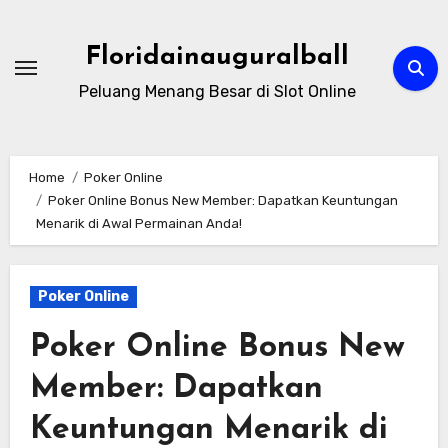
Skip
to
Floridainauguralball
content
Peluang Menang Besar di Slot Online
Home
Poker Online
Poker Online Bonus New Member: Dapatkan Keuntungan
Menarik di Awal Permainan Anda!
Poker Online
Poker Online Bonus New
Member: Dapatkan
Keuntungan Menarik di