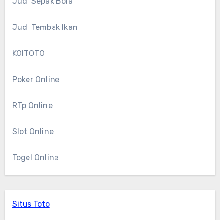
Judi Sepak Bola
Judi Tembak Ikan
KOITOTO
Poker Online
RTp Online
Slot Online
Togel Online
Situs Toto