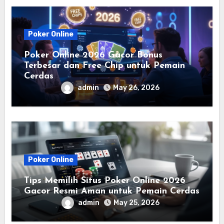
Poker Online
Poker Online 2026 Gacor Bonus
Terbesar dan Free Chip untuk Pemain
Cerdas
admin
May 26, 2026
Poker Online
Tips Memilih Situs Poker Online 2026
Gacor Resmi Aman untuk Pemain Cerdas
admin
May 25, 2026