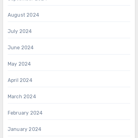
August 2024
July 2024
June 2024
May 2024
April 2024
March 2024
February 2024
January 2024