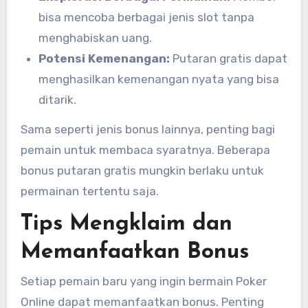
bisa mencoba berbagai jenis slot tanpa
menghabiskan uang.
Potensi Kemenangan:
Putaran gratis dapat
menghasilkan kemenangan nyata yang bisa
ditarik.
Sama seperti jenis bonus lainnya, penting bagi
pemain untuk membaca syaratnya. Beberapa
bonus putaran gratis mungkin berlaku untuk
permainan tertentu saja.
Tips Mengklaim dan
Memanfaatkan Bonus
Setiap pemain baru yang ingin bermain Poker
Online dapat memanfaatkan bonus. Penting