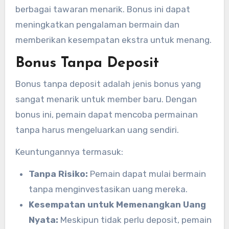
berbagai tawaran menarik. Bonus ini dapat
meningkatkan pengalaman bermain dan
memberikan kesempatan ekstra untuk menang.
Bonus Tanpa Deposit
Bonus tanpa deposit adalah jenis bonus yang
sangat menarik untuk member baru. Dengan
bonus ini, pemain dapat mencoba permainan
tanpa harus mengeluarkan uang sendiri.
Keuntungannya termasuk:
Tanpa Risiko:
Pemain dapat mulai bermain
tanpa menginvestasikan uang mereka.
Kesempatan untuk Memenangkan Uang
Nyata:
Meskipun tidak perlu deposit, pemain