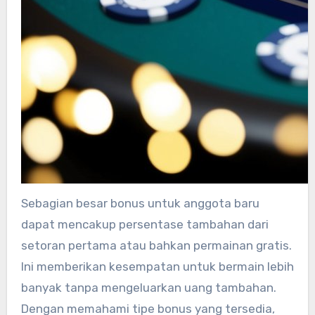
Sebagian besar bonus untuk anggota baru
dapat mencakup persentase tambahan dari
setoran pertama atau bahkan permainan gratis.
Ini memberikan kesempatan untuk bermain lebih
banyak tanpa mengeluarkan uang tambahan.
Dengan memahami tipe bonus yang tersedia,