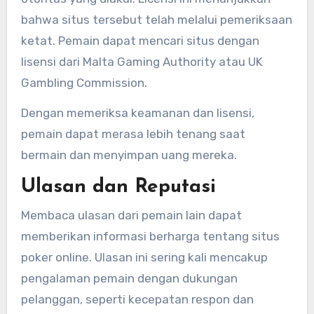
bahwa situs tersebut telah melalui pemeriksaan
ketat. Pemain dapat mencari situs dengan
lisensi dari Malta Gaming Authority atau UK
Gambling Commission.
Dengan memeriksa keamanan dan lisensi,
pemain dapat merasa lebih tenang saat
bermain dan menyimpan uang mereka.
Ulasan dan Reputasi
Membaca ulasan dari pemain lain dapat
memberikan informasi berharga tentang situs
poker online. Ulasan ini sering kali mencakup
pengalaman pemain dengan dukungan
pelanggan, seperti kecepatan respon dan