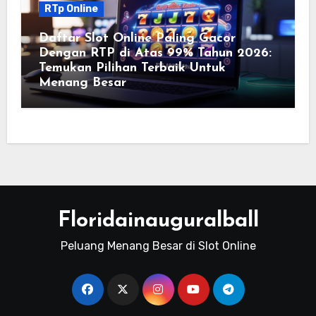
RTp Online
Daftar Slot Online Paling Gacor
Dengan RTP di Atas 99% Tahun 2026:
Temukan Pilihan Terbaik Untuk
Menang Besar
Floridainauguralball
Peluang Menang Besar di Slot Online