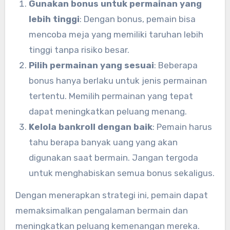
Gunakan bonus untuk permainan yang
lebih tinggi
: Dengan bonus, pemain bisa
mencoba meja yang memiliki taruhan lebih
tinggi tanpa risiko besar.
Pilih permainan yang sesuai
: Beberapa
bonus hanya berlaku untuk jenis permainan
tertentu. Memilih permainan yang tepat
dapat meningkatkan peluang menang.
Kelola bankroll dengan baik
: Pemain harus
tahu berapa banyak uang yang akan
digunakan saat bermain. Jangan tergoda
untuk menghabiskan semua bonus sekaligus.
Dengan menerapkan strategi ini, pemain dapat
memaksimalkan pengalaman bermain dan
meningkatkan peluang kemenangan mereka.