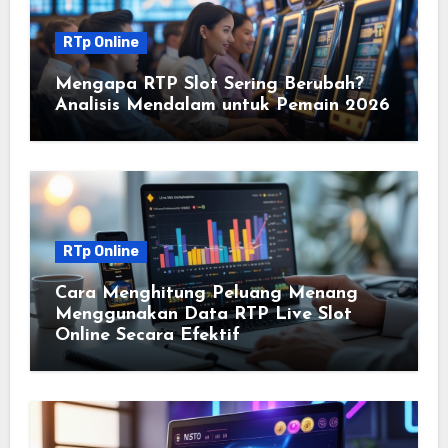
RTp Online
Mengapa RTP Slot Sering Berubah?
Analisis Mendalam untuk Pemain 2026
RTp Online
Cara Menghitung Peluang Menang
Menggunakan Data RTP Live Slot
Online Secara Efektif