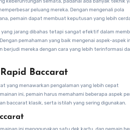
ang keberuntungan semata, padahal ada banyak teknik 
memperbesar peluang mereka. Dengan mengenali pola
na, pemain dapat membuat keputusan yang lebih cerda
ik yang jarang dibahas tetapi sangat efektif dalam mem
 Dengan pemahaman yang baik mengenai aspek-aspek in
berjudi mereka dengan cara yang lebih terinformasi d
Rapid Baccarat
arat yang menawarkan pengalaman yang lebih cepat
ermainan ini, pemain harus memahami beberapa aspek pe
baccarat klasik, serta istilah yang sering digunakan.
ccarat
rmainan ini menggunakan satu dek kartu, dan pemain be