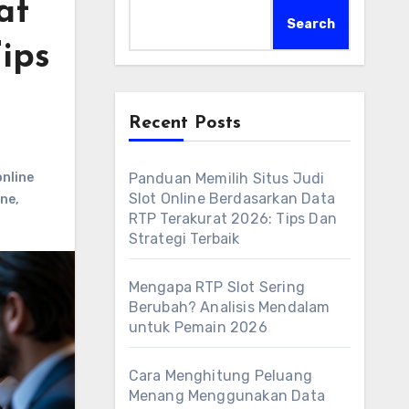
at
Search
ips
Recent Posts
nline
Panduan Memilih Situs Judi
Slot Online Berdasarkan Data
ine
,
RTP Terakurat 2026: Tips Dan
Strategi Terbaik
Mengapa RTP Slot Sering
Berubah? Analisis Mendalam
untuk Pemain 2026
Cara Menghitung Peluang
Menang Menggunakan Data