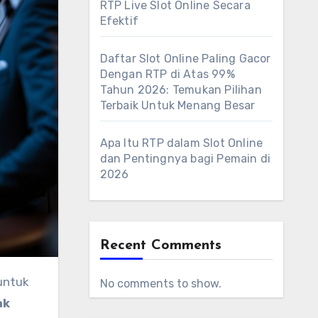
RTP Live Slot Online Secara
Efektif
Daftar Slot Online Paling Gacor
Dengan RTP di Atas 99%
Tahun 2026: Temukan Pilihan
Terbaik Untuk Menang Besar
Apa Itu RTP dalam Slot Online
dan Pentingnya bagi Pemain di
2026
Recent Comments
No comments to show.
ak