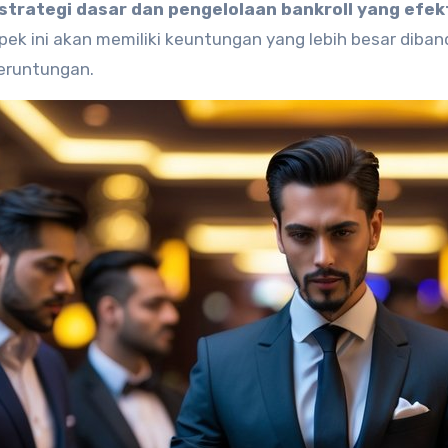
ategi dasar dan pengelolaan bankroll yang efekt
ek ini akan memiliki keuntungan yang lebih besar diban
eruntungan.