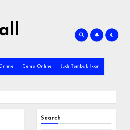
all
Online
Ceme Online
Judi Tembak Ikan
Search