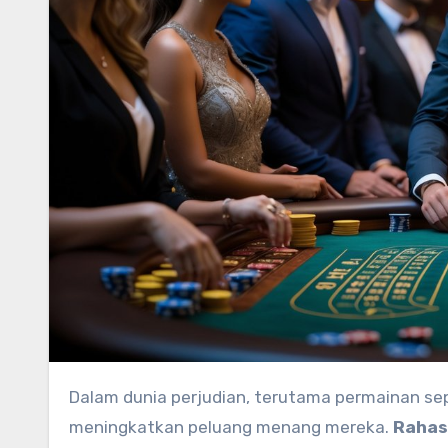
Dalam dunia perjudian, terutama permainan seperti Rapid Baccarat, banyak pemain yang mencari cara untuk
meningkatkan peluang menang mereka.
Rahas