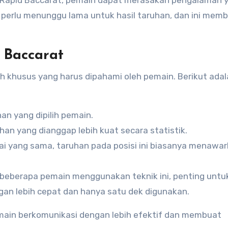
ak perlu menunggu lama untuk hasil taruhan, dan ini mem
 Baccarat
ah khusus yang harus dipahami oleh pemain. Berikut ada
an yang dipilih pemain.
han yang dianggap lebih kuat secara statistik.
ilai yang sama, taruhan pada posisi ini biasanya menawa
 beberapa pemain menggunakan teknik ini, penting untu
ngan lebih cepat dan hanya satu dek digunakan.
main berkomunikasi dengan lebih efektif dan membuat