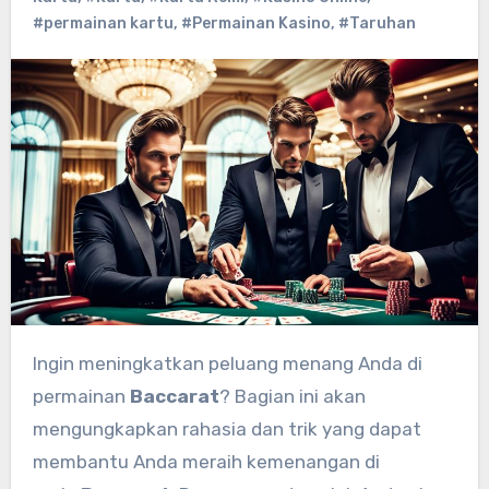
#permainan kartu
,
#Permainan Kasino
,
#Taruhan
Ingin meningkatkan peluang menang Anda di
permainan
Baccarat
? Bagian ini akan
mengungkapkan rahasia dan trik yang dapat
membantu Anda meraih kemenangan di