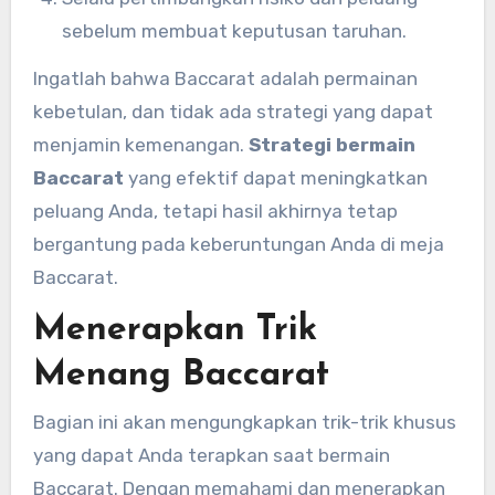
sebelum membuat keputusan taruhan.
Ingatlah bahwa Baccarat adalah permainan
kebetulan, dan tidak ada strategi yang dapat
menjamin kemenangan.
Strategi bermain
Baccarat
yang efektif dapat meningkatkan
peluang Anda, tetapi hasil akhirnya tetap
bergantung pada keberuntungan Anda di meja
Baccarat.
Menerapkan Trik
Menang Baccarat
Bagian ini akan mengungkapkan trik-trik khusus
yang dapat Anda terapkan saat bermain
Baccarat. Dengan memahami dan menerapkan