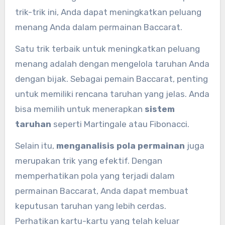
trik-trik ini, Anda dapat meningkatkan peluang
menang Anda dalam permainan Baccarat.
Satu trik terbaik untuk meningkatkan peluang
menang adalah dengan mengelola taruhan Anda
dengan bijak. Sebagai pemain Baccarat, penting
untuk memiliki rencana taruhan yang jelas. Anda
bisa memilih untuk menerapkan
sistem
taruhan
seperti Martingale atau Fibonacci.
Selain itu,
menganalisis pola permainan
juga
merupakan trik yang efektif. Dengan
memperhatikan pola yang terjadi dalam
permainan Baccarat, Anda dapat membuat
keputusan taruhan yang lebih cerdas.
Perhatikan kartu-kartu yang telah keluar