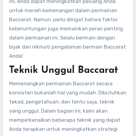
ini, Anda dapat meningkatkan peluang Anda
untuk meraih kemenangan dalam permainan
Baccarat. Namun, perlu diingat bahwa faktor
keberuntungan juga memainkan peran penting
dalam permainan ini. Selalu bermain dengan
bijak dan nikmati pengalaman bermain Baccarat
Anda!
Teknik Unggul Baccarat
Memenangkan permainan Baccarat secara
konsisten bukanlah hal yang mudah. Dibutuhkan
tekad, pengetahuan, dan tentu saja, teknik
yang unggul. Dalam bagian ini, kami akan
memperkenalkan beberapa teknik yang dapat
Anda terapkan untuk meningkatkan strategi