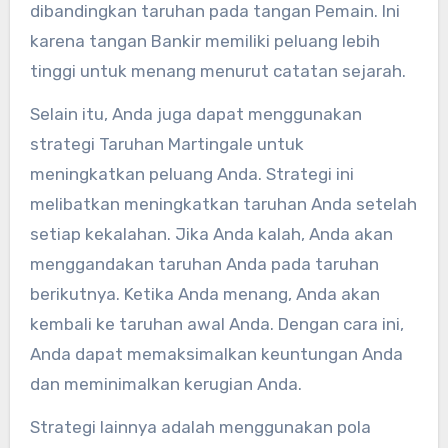
dibandingkan taruhan pada tangan Pemain. Ini
karena tangan Bankir memiliki peluang lebih
tinggi untuk menang menurut catatan sejarah.
Selain itu, Anda juga dapat menggunakan
strategi Taruhan Martingale untuk
meningkatkan peluang Anda. Strategi ini
melibatkan meningkatkan taruhan Anda setelah
setiap kekalahan. Jika Anda kalah, Anda akan
menggandakan taruhan Anda pada taruhan
berikutnya. Ketika Anda menang, Anda akan
kembali ke taruhan awal Anda. Dengan cara ini,
Anda dapat memaksimalkan keuntungan Anda
dan meminimalkan kerugian Anda.
Strategi lainnya adalah menggunakan pola