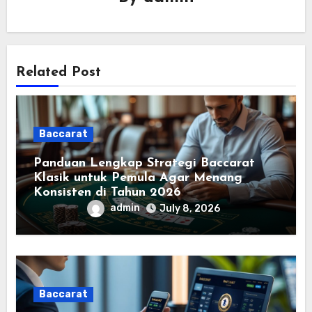
Related Post
Baccarat
Panduan Lengkap Strategi Baccarat
Klasik untuk Pemula Agar Menang
Konsisten di Tahun 2026
admin
July 8, 2026
Baccarat