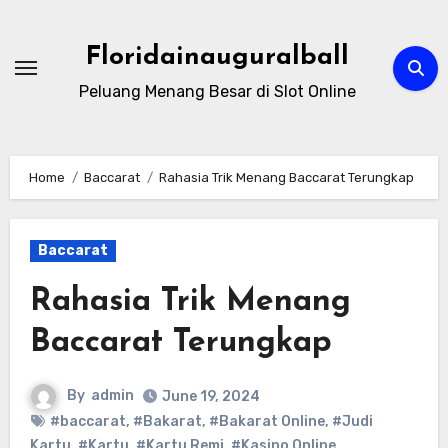
Skip
to
Floridainauguralball
content
Peluang Menang Besar di Slot Online
Home
Baccarat
Rahasia Trik Menang Baccarat Terungkap
Baccarat
Rahasia Trik Menang
Baccarat Terungkap
By
admin
June 19, 2024
#baccarat
,
#Bakarat
,
#Bakarat Online
,
#Judi
Kartu
,
#Kartu
,
#Kartu Remi
,
#Kasino Online
,