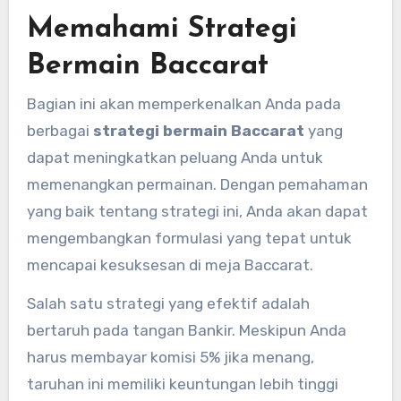
Memahami Strategi
Bermain Baccarat
Bagian ini akan memperkenalkan Anda pada
berbagai
strategi bermain Baccarat
yang
dapat meningkatkan peluang Anda untuk
memenangkan permainan. Dengan pemahaman
yang baik tentang strategi ini, Anda akan dapat
mengembangkan formulasi yang tepat untuk
mencapai kesuksesan di meja Baccarat.
Salah satu strategi yang efektif adalah
bertaruh pada tangan Bankir. Meskipun Anda
harus membayar komisi 5% jika menang,
taruhan ini memiliki keuntungan lebih tinggi