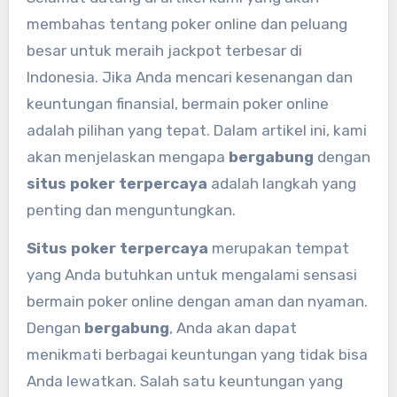
membahas tentang poker online dan peluang
besar untuk meraih jackpot terbesar di
Indonesia. Jika Anda mencari kesenangan dan
keuntungan finansial, bermain poker online
adalah pilihan yang tepat. Dalam artikel ini, kami
akan menjelaskan mengapa
bergabung
dengan
situs poker terpercaya
adalah langkah yang
penting dan menguntungkan.
Situs poker terpercaya
merupakan tempat
yang Anda butuhkan untuk mengalami sensasi
bermain poker online dengan aman dan nyaman.
Dengan
bergabung
, Anda akan dapat
menikmati berbagai keuntungan yang tidak bisa
Anda lewatkan. Salah satu keuntungan yang