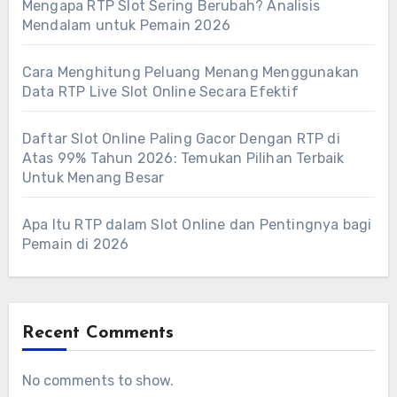
Mengapa RTP Slot Sering Berubah? Analisis
Mendalam untuk Pemain 2026
Cara Menghitung Peluang Menang Menggunakan
Data RTP Live Slot Online Secara Efektif
Daftar Slot Online Paling Gacor Dengan RTP di
Atas 99% Tahun 2026: Temukan Pilihan Terbaik
Untuk Menang Besar
Apa Itu RTP dalam Slot Online dan Pentingnya bagi
Pemain di 2026
Recent Comments
No comments to show.