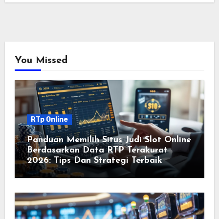
You Missed
RTp Online
Panduan Memilih Situs Judi Slot Online
Berdasarkan Data RTP Terakurat
2026: Tips Dan Strategi Terbaik