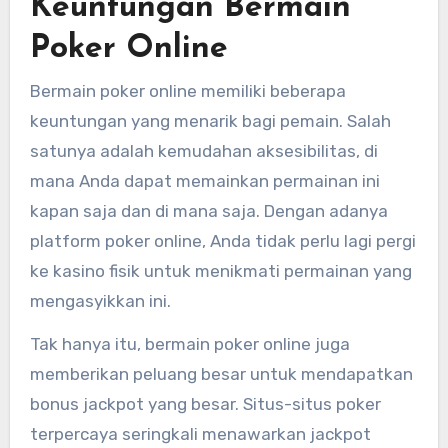
Keuntungan Bermain
Poker Online
Bermain poker online memiliki beberapa
keuntungan yang menarik bagi pemain. Salah
satunya adalah kemudahan aksesibilitas, di
mana Anda dapat memainkan permainan ini
kapan saja dan di mana saja. Dengan adanya
platform poker online, Anda tidak perlu lagi pergi
ke kasino fisik untuk menikmati permainan yang
mengasyikkan ini.
Tak hanya itu, bermain poker online juga
memberikan peluang besar untuk mendapatkan
bonus jackpot yang besar. Situs-situs poker
terpercaya seringkali menawarkan jackpot