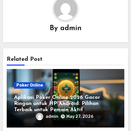
By
admin
Related Post
Poker Online
Aplikasi Poker Online 2026 Gacor
Ringan untuk HP Android: Pilihan
Terbaik untuk Pemain Aktif
admin
May 27, 2026