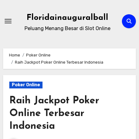
Skip
to
Floridainauguralball
content
Peluang Menang Besar di Slot Online
Home
Poker Online
Raih Jackpot Poker Online Terbesar Indonesia
Poker Online
Raih Jackpot Poker
Online Terbesar
Indonesia