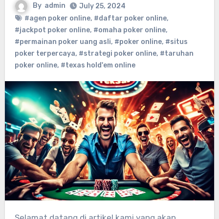
By
admin
July 25, 2024
#agen poker online
,
#daftar poker online
,
#jackpot poker online
,
#omaha poker online
,
#permainan poker uang asli
,
#poker online
,
#situs
poker terpercaya
,
#strategi poker online
,
#taruhan
poker online
,
#texas hold'em online
Selamat datang di artikel kami yang akan