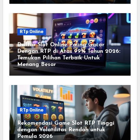
RTp Online
Daftar Slot Online Paling Gacor
Dengan RTP di Atas 99% Tahun 2026:
Temukan Pilihan Terbaik Untuk
Menang Besar
RTp Online
Rekomendasi Game Slot RTP Tinggi
dengan Volatilitas Rendah untuk
Pemula 2026