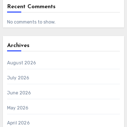
Recent Comments
No comments to show.
Archives
August 2026
July 2026
June 2026
May 2026
April 2026