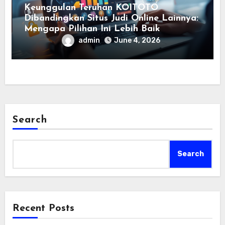
Keunggulan Teruhan KOITOTO
Dibandingkan Situs Judi Online Lainnya:
Mengapa Pilihan Ini Lebih Baik
admin
June 4, 2026
Search
Search
Recent Posts