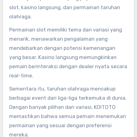
slot, kasino langsung, dan permainan taruhan
olahraga.
Permainan slot memiliki tema dan variasi yang
menarik, menawarkan pengalaman yang
mendebarkan dengan potensi kemenangan
yang besar. Kasino langsung memungkinkan
pemain berinteraksi dengan dealer nyata secara
real-time.
Sementara itu, taruhan olahraga mencakup
berbagai event dari liga-liga terkemuka di dunia.
Dengan banyak pilihan dan variasi, KOITOTO
memastikan bahwa semua pemain menemukan
permainan yang sesuai dengan preferensi
mereka.