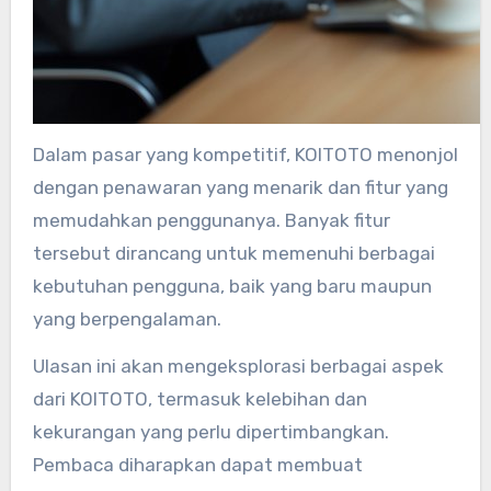
Dalam pasar yang kompetitif, KOITOTO menonjol
dengan penawaran yang menarik dan fitur yang
memudahkan penggunanya. Banyak fitur
tersebut dirancang untuk memenuhi berbagai
kebutuhan pengguna, baik yang baru maupun
yang berpengalaman.
Ulasan ini akan mengeksplorasi berbagai aspek
dari KOITOTO, termasuk kelebihan dan
kekurangan yang perlu dipertimbangkan.
Pembaca diharapkan dapat membuat