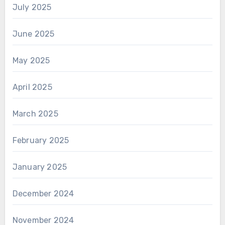
July 2025
June 2025
May 2025
April 2025
March 2025
February 2025
January 2025
December 2024
November 2024