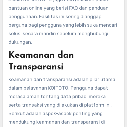
bantuan online yang berisi FAQ dan panduan
penggunaan. Fasilitas ini sering dianggap
berguna bagi pengguna yang lebih suka mencari
solusi secara mandiri sebelum menghubungi
dukungan.
Keamanan dan
Transparansi
Keamanan dan transparansi adalah pilar utama
dalam pelayanan KOITOTO. Pengguna dapat
merasa aman tentang data pribadi mereka
serta transaksi yang dilakukan di platform ini.
Berikut adalah aspek-aspek penting yang
mendukung keamanan dan transparansi di