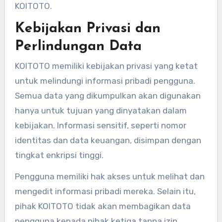
KOITOTO.
Kebijakan Privasi dan
Perlindungan Data
KOITOTO memiliki kebijakan privasi yang ketat
untuk melindungi informasi pribadi pengguna.
Semua data yang dikumpulkan akan digunakan
hanya untuk tujuan yang dinyatakan dalam
kebijakan. Informasi sensitif, seperti nomor
identitas dan data keuangan, disimpan dengan
tingkat enkripsi tinggi.
Pengguna memiliki hak akses untuk melihat dan
mengedit informasi pribadi mereka. Selain itu,
pihak KOITOTO tidak akan membagikan data
pengguna kepada pihak ketiga tanpa izin