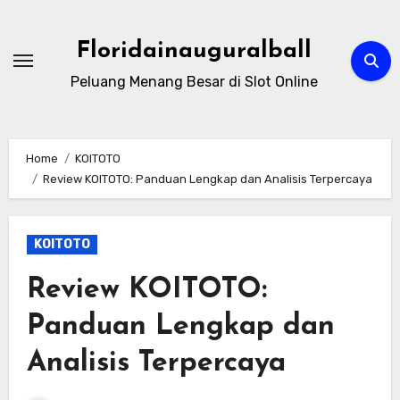
Skip
to
Floridainauguralball
content
Peluang Menang Besar di Slot Online
Home
KOITOTO
Review KOITOTO: Panduan Lengkap dan Analisis Terpercaya
KOITOTO
Review KOITOTO:
Panduan Lengkap dan
Analisis Terpercaya