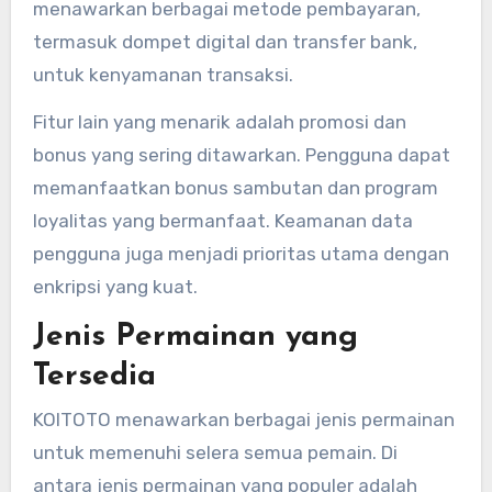
menawarkan berbagai metode pembayaran,
termasuk dompet digital dan transfer bank,
untuk kenyamanan transaksi.
Fitur lain yang menarik adalah promosi dan
bonus yang sering ditawarkan. Pengguna dapat
memanfaatkan bonus sambutan dan program
loyalitas yang bermanfaat. Keamanan data
pengguna juga menjadi prioritas utama dengan
enkripsi yang kuat.
Jenis Permainan yang
Tersedia
KOITOTO menawarkan berbagai jenis permainan
untuk memenuhi selera semua pemain. Di
antara jenis permainan yang populer adalah