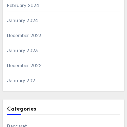
February 2024
January 2024
December 2023
January 2023
December 2022
January 202
Categories
Baccarat