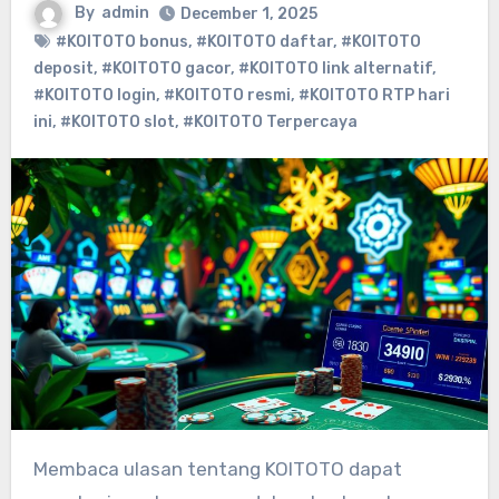
By
admin
December 1, 2025
#KOITOTO bonus
,
#KOITOTO daftar
,
#KOITOTO
deposit
,
#KOITOTO gacor
,
#KOITOTO link alternatif
,
#KOITOTO login
,
#KOITOTO resmi
,
#KOITOTO RTP hari
ini
,
#KOITOTO slot
,
#KOITOTO Terpercaya
Membaca ulasan tentang KOITOTO dapat