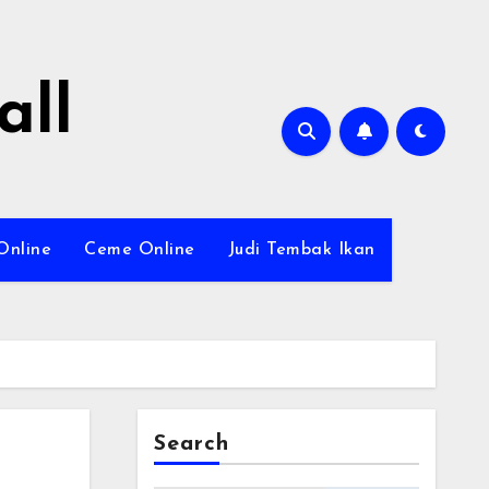
all
Online
Ceme Online
Judi Tembak Ikan
Search