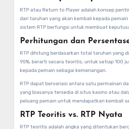
RTP atau Return to Player adalah konsep penti
dari taruhan yang akan kembali kepada pemai
sistem RTP berfungsi untuk membuat keputusan
Perhitungan dan Persentas
RTP dihitung berdasarkan total taruhan yang di
95%, berarti secara teoritis, untuk setiap 100 
kepada pemain sebagai kemenangan.
RTP dapat bervariasi antara satu permainan da
yang biasanya tersedia di situs kasino atau da
peluang pemain untuk mendapatkan kembali se
RTP Teoritis vs. RTP Nyata
RTP teoritis adalah angka yang ditentukan ber