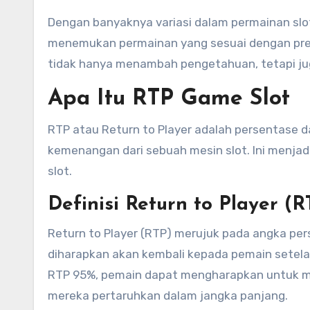
Dengan banyaknya variasi dalam permainan slo
menemukan permainan yang sesuai dengan pref
tidak hanya menambah pengetahuan, tetapi j
Apa Itu RTP Game Slot
RTP atau Return to Player adalah persentase d
kemenangan dari sebuah mesin slot. Ini menjad
slot.
Definisi Return to Player (R
Return to Player (RTP) merujuk pada angka p
diharapkan akan kembali kepada pemain setelah
RTP 95%, pemain dapat mengharapkan untuk me
mereka pertaruhkan dalam jangka panjang.