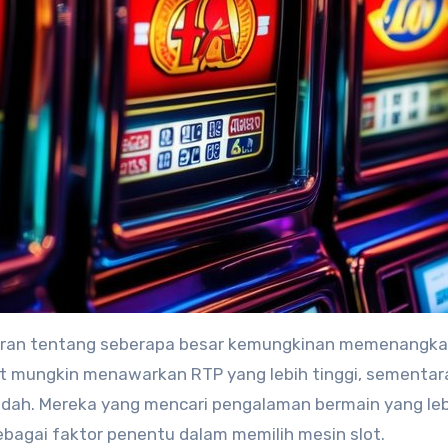
aran tentang seberapa besar kemungkinan memenangk
ot mungkin menawarkan RTP yang lebih tinggi, sementar
endah. Mereka yang mencari pengalaman bermain yang le
bagai faktor penentu dalam memilih mesin slot.