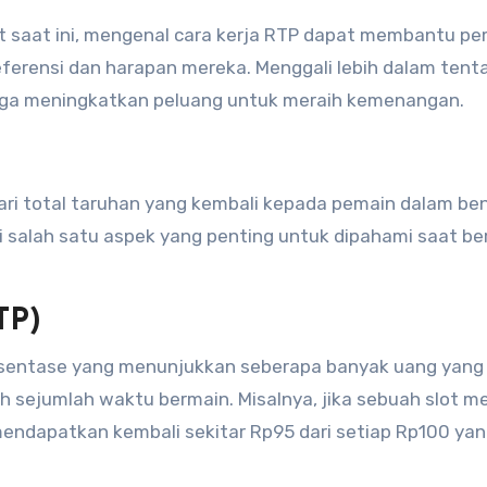
t saat ini, mengenal cara kerja RTP dapat membantu pe
erensi dan harapan mereka. Menggali lebih dalam tent
uga meningkatkan peluang untuk meraih kemenangan.
ari total taruhan yang kembali kepada pemain dalam be
i salah satu aspek yang penting untuk dipahami saat b
TP)
ersentase yang menunjukkan seberapa banyak uang yang
 sejumlah waktu bermain. Misalnya, jika sebuah slot me
ndapatkan kembali sekitar Rp95 dari setiap Rp100 ya