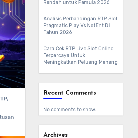
Rendah untuk Pemula 2026
Analisis Perbandingan RTP Slot
Pragmatic Play Vs NetEnt Di
Tahun 2026
Cara Cek RTP Live Slot Online
Terpercaya Untuk
Meningkatkan Peluang Menang
Recent Comments
TP,
No comments to show.
tusan
Archives