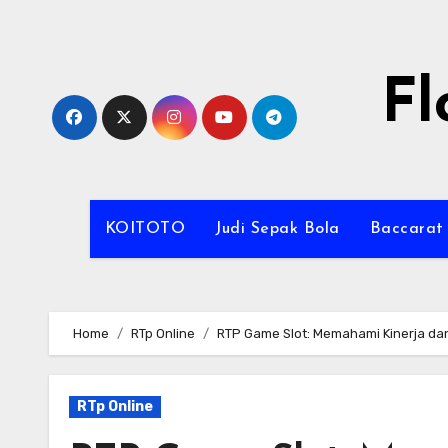
Skip
to
content
Fl
KOITOTO
Judi Sepak Bola
Baccarat
Home
RTp Online
RTP Game Slot: Memahami Kinerja da
RTp Online