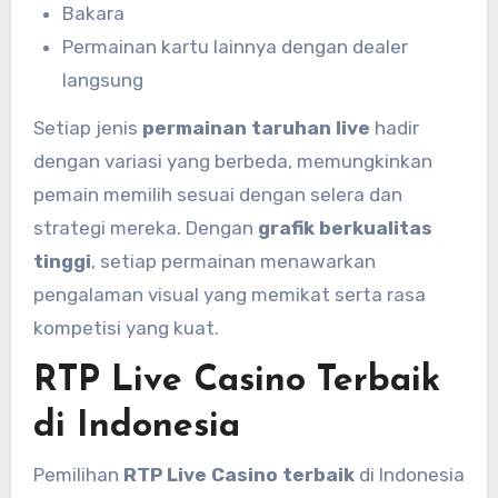
Bakara
Permainan kartu lainnya dengan dealer
langsung
Setiap jenis
permainan taruhan live
hadir
dengan variasi yang berbeda, memungkinkan
pemain memilih sesuai dengan selera dan
strategi mereka. Dengan
grafik berkualitas
tinggi
, setiap permainan menawarkan
pengalaman visual yang memikat serta rasa
kompetisi yang kuat.
RTP Live Casino Terbaik
di Indonesia
Pemilihan
RTP Live Casino terbaik
di Indonesia