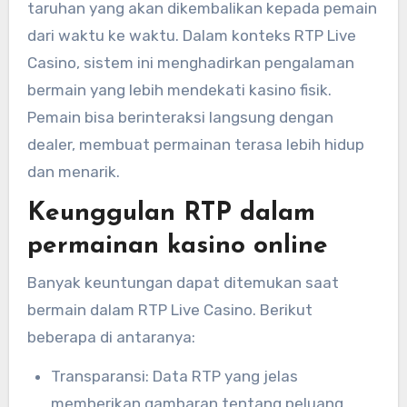
taruhan yang akan dikembalikan kepada pemain
dari waktu ke waktu. Dalam konteks RTP Live
Casino, sistem ini menghadirkan pengalaman
bermain yang lebih mendekati kasino fisik.
Pemain bisa berinteraksi langsung dengan
dealer, membuat permainan terasa lebih hidup
dan menarik.
Keunggulan RTP dalam
permainan kasino online
Banyak keuntungan dapat ditemukan saat
bermain dalam RTP Live Casino. Berikut
beberapa di antaranya:
Transparansi: Data RTP yang jelas
memberikan gambaran tentang peluang