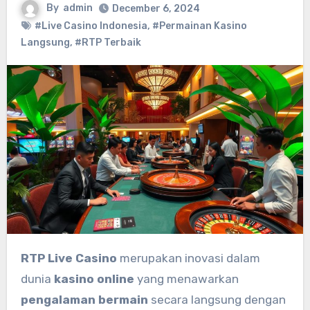
By
admin
December 6, 2024
#Live Casino Indonesia
,
#Permainan Kasino
Langsung
,
#RTP Terbaik
RTP Live Casino
merupakan inovasi dalam
dunia
kasino online
yang menawarkan
pengalaman bermain
secara langsung dengan