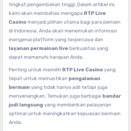
tingkat pengembalian tinggi. Dalam artikel ini,
kami akan membahas mengapa
RTP Live
Casino
menjadi pilihan utama bagi para pemain
di Indonesia. Anda akan menemukan informasi
mengenai platform yang terpercaya dan
layanan permainan live
berkualitas yang
dapat memenuhi harapan Anda.
Penting untuk memilih
RTP Live Casino
yang
tepat untuk memastikan
pengalaman
bermain
yang tidak hanya adil tetapi juga
menyenangkan. Temukan juga berbagai
bandar
judi langsung
yang memberikan pelayanan
optimal untuk meningkatkan kepuasan bermain
Anda.