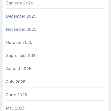
January 2026
December 2025
November 2025
October 2025
September 2025
August 2025
July 2025
June 2025
May 2025