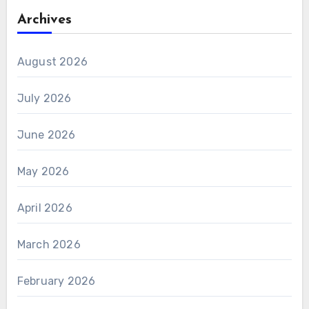
Archives
August 2026
July 2026
June 2026
May 2026
April 2026
March 2026
February 2026