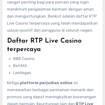
sangat penting bagi para pemain yang ingin
menikmati pengalaman bermain dengan aman
dan menguntungkan. Berikut adalah daftar RTP
Live Casino terpercaya yang telah mendapatkan
ulasan positif dari pengguna di seluruh negeri.
Daftar RTP Live Casino
terpercaya
888 Casino
Bet365
LeoVegas
Ketiga
platform perjudian online
ini
menawarkan berbagai permainan menarik dan
promosi yang dapat meningkatkan kesenangan
dalam bermain. Keuntungan lain dari
RTP Live