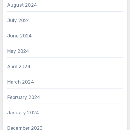
August 2024
July 2024
June 2024
May 2024
April 2024
March 2024
February 2024
January 2024
December 2023