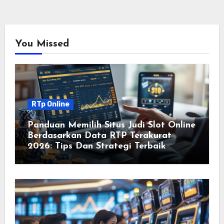
You Missed
RTp Online
Panduan Memilih Situs Judi Slot Online
Berdasarkan Data RTP Terakurat
2026: Tips Dan Strategi Terbaik