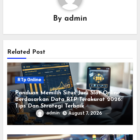
By
admin
Related Post
RTp Online
Panduan Memilih Situs Judi Slot Online
Berdasarkan Data RTP Terakurat 2026:
Tips Dan Strategi Terbaik
admin
August 7, 2026