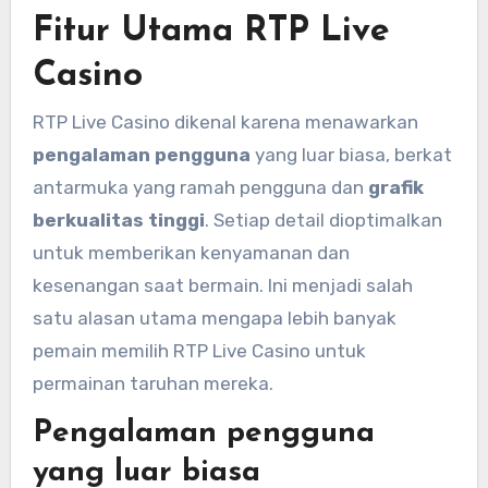
Fitur Utama RTP Live
Casino
RTP Live Casino dikenal karena menawarkan
pengalaman pengguna
yang luar biasa, berkat
antarmuka yang ramah pengguna dan
grafik
berkualitas tinggi
. Setiap detail dioptimalkan
untuk memberikan kenyamanan dan
kesenangan saat bermain. Ini menjadi salah
satu alasan utama mengapa lebih banyak
pemain memilih RTP Live Casino untuk
permainan taruhan mereka.
Pengalaman pengguna
yang luar biasa