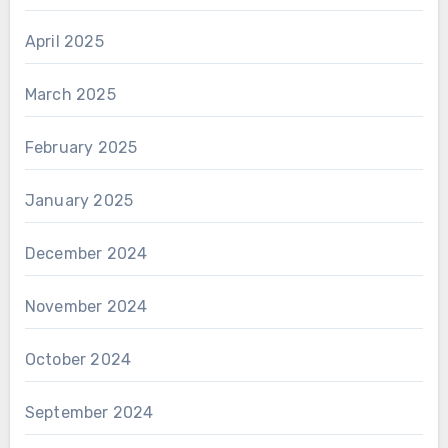
April 2025
March 2025
February 2025
January 2025
December 2024
November 2024
October 2024
September 2024