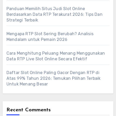
Panduan Memilih Situs Judi Slot Online
Berdasarkan Data RTP Terakurat 2026: Tips Dan
Strategi Terbaik
Mengapa RTP Slot Sering Berubah? Analisis
Mendalam untuk Pemain 2026
Cara Menghitung Peluang Menang Menggunakan
Data RTP Live Slot Online Secara Efektif
Daftar Slot Online Paling Gacor Dengan RTP di
Atas 99% Tahun 2026: Temukan Pilihan Terbaik
Untuk Menang Besar
Recent Comments