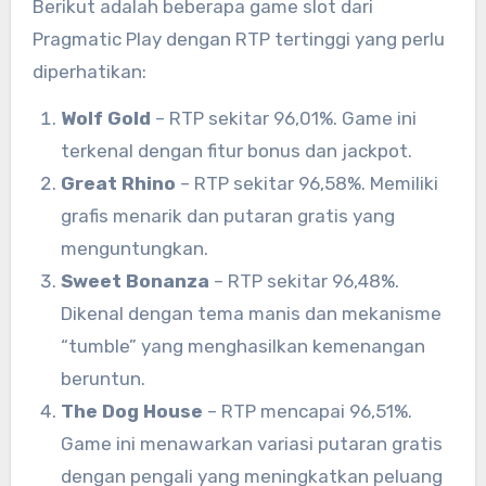
Berikut adalah beberapa game slot dari
Pragmatic Play dengan RTP tertinggi yang perlu
diperhatikan:
Wolf Gold
– RTP sekitar 96,01%. Game ini
terkenal dengan fitur bonus dan jackpot.
Great Rhino
– RTP sekitar 96,58%. Memiliki
grafis menarik dan putaran gratis yang
menguntungkan.
Sweet Bonanza
– RTP sekitar 96,48%.
Dikenal dengan tema manis dan mekanisme
“tumble” yang menghasilkan kemenangan
beruntun.
The Dog House
– RTP mencapai 96,51%.
Game ini menawarkan variasi putaran gratis
dengan pengali yang meningkatkan peluang