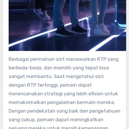
Berbagai permainan slot menawarkan RTP yang
berbeda-beda, dan memilih yang tepat bisa
sangat membantu. Saat mengetahui slot
dengan RTP tertinggi, pemain dapat
merencanakan strategi yang lebih efisien untuk
memaksimalkan pengalaman bermain mereka.
Dengan pendekatan yang baik dan pengetahuan
yang cukup, pemain dapat meningkatkan
peluang mereka untuk meraih kemenangan.