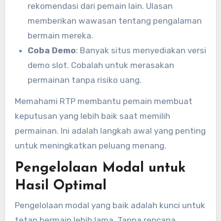
rekomendasi dari pemain lain. Ulasan
memberikan wawasan tentang pengalaman
bermain mereka.
Coba Demo
: Banyak situs menyediakan versi
demo slot. Cobalah untuk merasakan
permainan tanpa risiko uang.
Memahami RTP membantu pemain membuat
keputusan yang lebih baik saat memilih
permainan. Ini adalah langkah awal yang penting
untuk meningkatkan peluang menang.
Pengelolaan Modal untuk
Hasil Optimal
Pengelolaan modal yang baik adalah kunci untuk
tetap bermain lebih lama. Tanpa rencana,