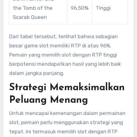
the Tomb of the
96,50%
Tinggi
Scarab Queen
Dari tabel tersebut, terlihat bahwa sebagian
besar game slot memiliki RTP di atas 96%.
Pemain yang memilih slot dengan RTP tinggi
berpotensi mendapatkan hasil yang lebih baik
dalam jangka panjang.
Strategi Memaksimalkan
Peluang Menang
Untuk mencapai kemenangan dalam permainan
slot, pemain perlu menggunakan strategi yang
tepat. Ini termasuk memilih slot dengan RTP