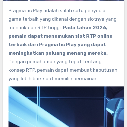
Pragmatic Play adalah salah satu penyedia
game terbaik yang dikenal dengan slotnya yang
menarik dan RTP tinggi.
Pada tahun 2026,
pemain dapat menemukan slot RTP online
terbaik dari Pragmatic Play yang dapat
meningkatkan peluang menang mereka.
Dengan pemahaman yang tepat tentang
konsep RTP, pemain dapat membuat keputusan
yang lebih baik saat memilih permainan.