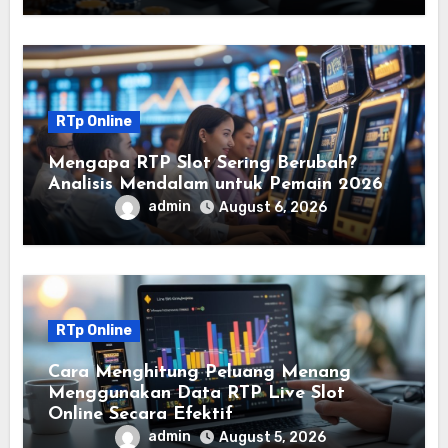
RTp Online
Mengapa RTP Slot Sering Berubah?
Analisis Mendalam untuk Pemain 2026
admin
August 6, 2026
RTp Online
Cara Menghitung Peluang Menang
Menggunakan Data RTP Live Slot
Online Secara Efektif
admin
August 5, 2026