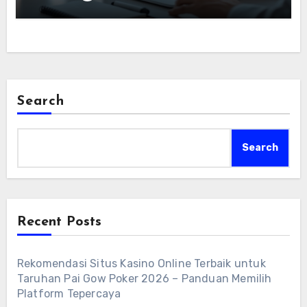
Search
Search
Recent Posts
Rekomendasi Situs Kasino Online Terbaik untuk
Taruhan Pai Gow Poker 2026 – Panduan Memilih
Platform Tepercaya