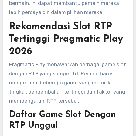
bermain. Ini dapat membantu pemain merasa
lebih percaya diri dalam pilihan mereka.
Rekomendasi Slot RTP
Tertinggi Pragmatic Play
2026
Pragmatic Play menawarkan berbagai game slot
dengan RTP yang kompetitif. Pemain harus
mengetahui beberapa game yang memiliki
tingkat pengembalian tertinggi dan faktor yang
mempengaruhi RTP tersebut.
Daftar Game Slot Dengan
RTP Unggul