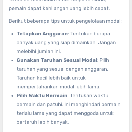
pemain dapat kehilangan uang lebih cepat.
Berikut beberapa tips untuk pengelolaan modal:
Tetapkan Anggaran
: Tentukan berapa
banyak uang yang siap dimainkan. Jangan
melebihi jumlah ini.
Gunakan Taruhan Sesuai Modal
: Pilih
taruhan yang sesuai dengan anggaran.
Taruhan kecil lebih baik untuk
mempertahankan modal lebih lama.
Pilih Waktu Bermain
: Tentukan waktu
bermain dan patuhi. Ini menghindari bermain
terlalu lama yang dapat menggoda untuk
bertaruh lebih banyak.