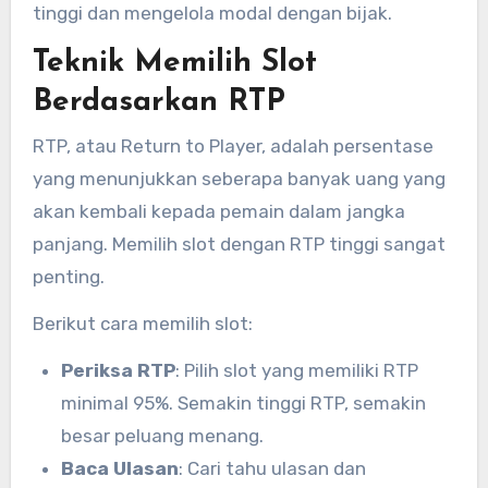
tinggi dan mengelola modal dengan bijak.
Teknik Memilih Slot
Berdasarkan RTP
RTP, atau Return to Player, adalah persentase
yang menunjukkan seberapa banyak uang yang
akan kembali kepada pemain dalam jangka
panjang. Memilih slot dengan RTP tinggi sangat
penting.
Berikut cara memilih slot:
Periksa RTP
: Pilih slot yang memiliki RTP
minimal 95%. Semakin tinggi RTP, semakin
besar peluang menang.
Baca Ulasan
: Cari tahu ulasan dan