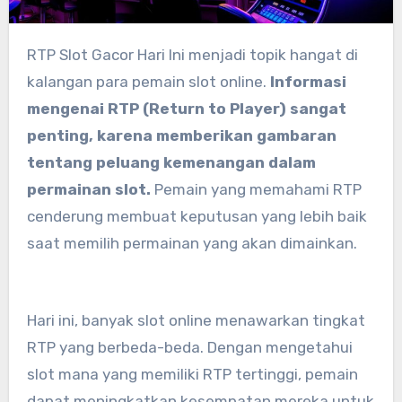
RTP Slot Gacor Hari Ini menjadi topik hangat di
kalangan para pemain slot online.
Informasi
mengenai RTP (Return to Player) sangat
penting, karena memberikan gambaran
tentang peluang kemenangan dalam
permainan slot.
Pemain yang memahami RTP
cenderung membuat keputusan yang lebih baik
saat memilih permainan yang akan dimainkan.
Hari ini, banyak slot online menawarkan tingkat
RTP yang berbeda-beda. Dengan mengetahui
slot mana yang memiliki RTP tertinggi, pemain
dapat meningkatkan kesempatan mereka untuk