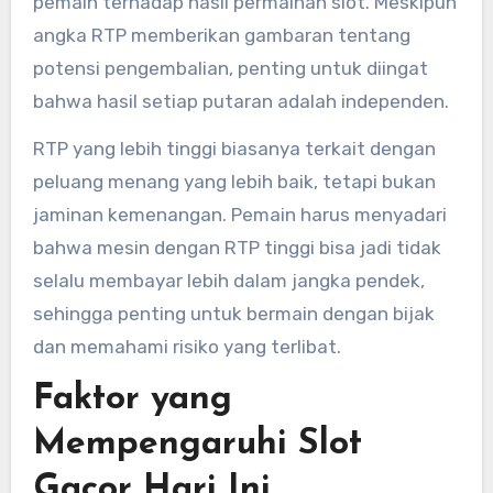
pemain terhadap hasil permainan slot. Meskipun
angka RTP memberikan gambaran tentang
potensi pengembalian, penting untuk diingat
bahwa hasil setiap putaran adalah independen.
RTP yang lebih tinggi biasanya terkait dengan
peluang menang yang lebih baik, tetapi bukan
jaminan kemenangan. Pemain harus menyadari
bahwa mesin dengan RTP tinggi bisa jadi tidak
selalu membayar lebih dalam jangka pendek,
sehingga penting untuk bermain dengan bijak
dan memahami risiko yang terlibat.
Faktor yang
Mempengaruhi Slot
Gacor Hari Ini