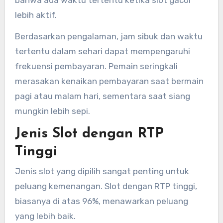
lebih aktif.
Berdasarkan pengalaman, jam sibuk dan waktu
tertentu dalam sehari dapat mempengaruhi
frekuensi pembayaran. Pemain seringkali
merasakan kenaikan pembayaran saat bermain
pagi atau malam hari, sementara saat siang
mungkin lebih sepi.
Jenis Slot dengan RTP
Tinggi
Jenis slot yang dipilih sangat penting untuk
peluang kemenangan. Slot dengan RTP tinggi,
biasanya di atas 96%, menawarkan peluang
yang lebih baik.