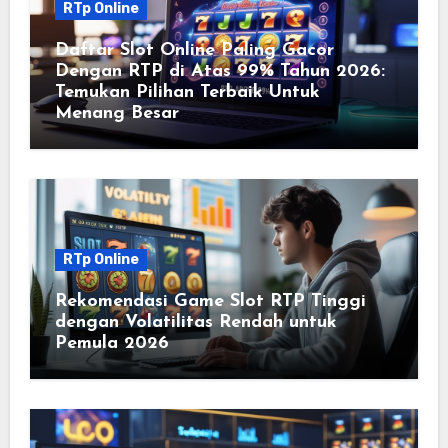
RTp Online
Daftar Slot Online Paling Gacor
Dengan RTP di Atas 99% Tahun 2026:
Temukan Pilihan Terbaik Untuk
Menang Besar
RTp Online
Rekomendasi Game Slot RTP Tinggi
dengan Volatilitas Rendah untuk
Pemula 2026