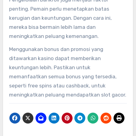
penting. Pemain perlu menetapkan batas
kerugian dan keuntungan. Dengan cara ini,
mereka bisa bermain lebih lama dan
meningkatkan peluang kemenangan.
Menggunakan bonus dan promosi yang
ditawarkan kasino dapat memberikan
keuntungan lebih. Pastikan untuk
memanfaatkan semua bonus yang tersedia,
seperti free spins atau cashback, untuk
meningkatkan peluang mendapatkan slot gacor.