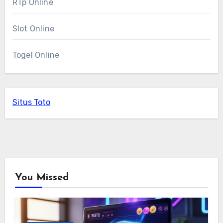
RTp Online
Slot Online
Togel Online
Situs Toto
You Missed