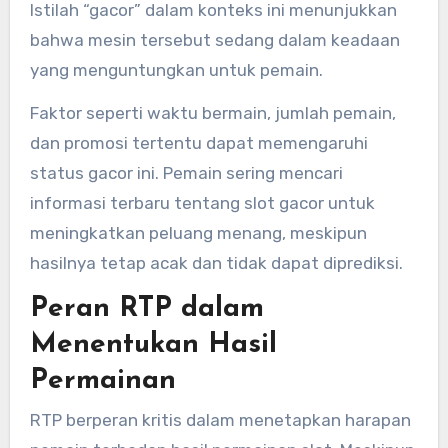
Istilah “gacor” dalam konteks ini menunjukkan
bahwa mesin tersebut sedang dalam keadaan
yang menguntungkan untuk pemain.
Faktor seperti waktu bermain, jumlah pemain,
dan promosi tertentu dapat memengaruhi
status gacor ini. Pemain sering mencari
informasi terbaru tentang slot gacor untuk
meningkatkan peluang menang, meskipun
hasilnya tetap acak dan tidak dapat diprediksi.
Peran RTP dalam
Menentukan Hasil
Permainan
RTP berperan kritis dalam menetapkan harapan