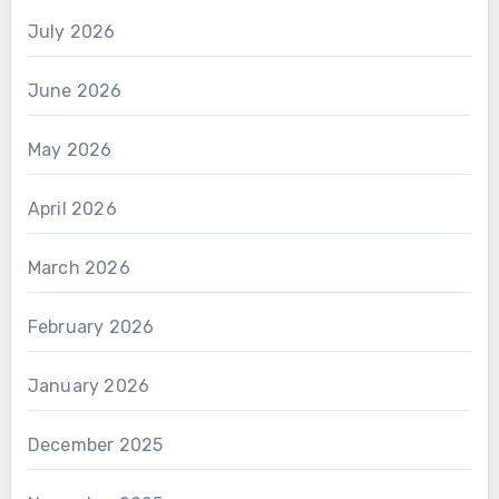
July 2026
June 2026
May 2026
April 2026
March 2026
February 2026
January 2026
December 2025