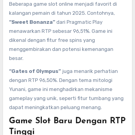
Beberapa game slot online menjadi favorit di
kalangan pemain di tahun 2025. Contohnya,
“Sweet Bonanza”
dari Pragmatic Play
menawarkan RTP sebesar 96,51%. Game ini
dikenal dengan fitur free spins yang
menggembirakan dan potensi kemenangan
besar.
“Gates of Olympus”
juga menarik perhatian
dengan RTP 96,50%. Dengan tema mitologi
Yunani, game ini menghadirkan mekanisme
gameplay yang unik, seperti fitur tumbang yang
dapat meningkatkan peluang menang.
Game Slot Baru Dengan RTP
Tinggi