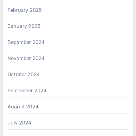
February 2025
January 2025
December 2024
November 2024
October 2024
September 2024
August 2024
July 2024