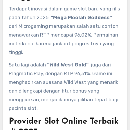
Terdapat inovasi dalam game slot baru yang rilis
pada tahun 2025.
“Mega Moolah Goddess”
dari Microgaming merupakan salah satu contoh,
menawarkan RTP mencapai 96,02%. Permainan
ini terkenal karena jackpot progresifnya yang
tinggi.
Satu lagi adalah
“Wild West Gold”
, juga dari
Pragmatic Play, dengan RTP 96,51%. Game ini
menghadirkan suasana Wild West yang menarik
dan dilengkapi dengan fitur bonus yang
menggiurkan, menjadikannya pilihan tepat bagi
pecinta slot.
Provider Slot Online Terbaik