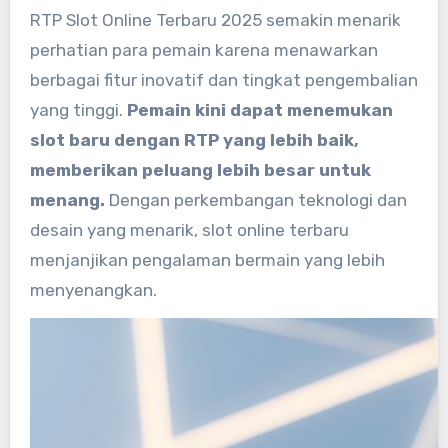
RTP Slot Online Terbaru 2025 semakin menarik
perhatian para pemain karena menawarkan
berbagai fitur inovatif dan tingkat pengembalian
yang tinggi.
Pemain kini dapat menemukan
slot baru dengan RTP yang lebih baik,
memberikan peluang lebih besar untuk
menang.
Dengan perkembangan teknologi dan
desain yang menarik, slot online terbaru
menjanjikan pengalaman bermain yang lebih
menyenangkan.