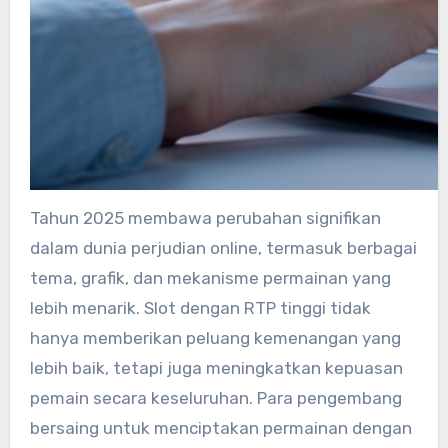
Tahun 2025 membawa perubahan signifikan
dalam dunia perjudian online, termasuk berbagai
tema, grafik, dan mekanisme permainan yang
lebih menarik. Slot dengan RTP tinggi tidak
hanya memberikan peluang kemenangan yang
lebih baik, tetapi juga meningkatkan kepuasan
pemain secara keseluruhan. Para pengembang
bersaing untuk menciptakan permainan dengan