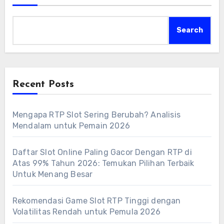
Search
Recent Posts
Mengapa RTP Slot Sering Berubah? Analisis
Mendalam untuk Pemain 2026
Daftar Slot Online Paling Gacor Dengan RTP di
Atas 99% Tahun 2026: Temukan Pilihan Terbaik
Untuk Menang Besar
Rekomendasi Game Slot RTP Tinggi dengan
Volatilitas Rendah untuk Pemula 2026