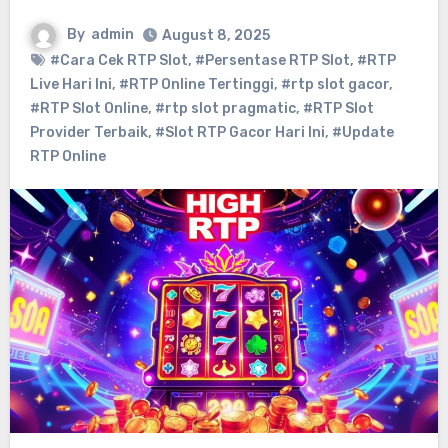
By
admin
August 8, 2025
#Cara Cek RTP Slot
,
#Persentase RTP Slot
,
#RTP
Live Hari Ini
,
#RTP Online Tertinggi
,
#rtp slot gacor
,
#RTP Slot Online
,
#rtp slot pragmatic
,
#RTP Slot
Provider Terbaik
,
#Slot RTP Gacor Hari Ini
,
#Update
RTP Online