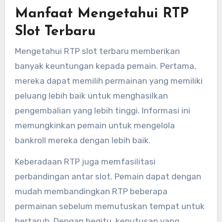
Manfaat Mengetahui RTP
Slot Terbaru
Mengetahui RTP slot terbaru memberikan
banyak keuntungan kepada pemain. Pertama,
mereka dapat memilih permainan yang memiliki
peluang lebih baik untuk menghasilkan
pengembalian yang lebih tinggi. Informasi ini
memungkinkan pemain untuk mengelola
bankroll mereka dengan lebih baik.
Keberadaan RTP juga memfasilitasi
perbandingan antar slot. Pemain dapat dengan
mudah membandingkan RTP beberapa
permainan sebelum memutuskan tempat untuk
bertaruh. Dengan begitu, keputusan yang