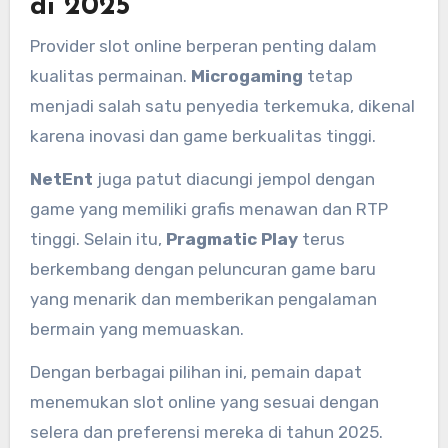
di 2025
Provider slot online berperan penting dalam
kualitas permainan.
Microgaming
tetap
menjadi salah satu penyedia terkemuka, dikenal
karena inovasi dan game berkualitas tinggi.
NetEnt
juga patut diacungi jempol dengan
game yang memiliki grafis menawan dan RTP
tinggi. Selain itu,
Pragmatic Play
terus
berkembang dengan peluncuran game baru
yang menarik dan memberikan pengalaman
bermain yang memuaskan.
Dengan berbagai pilihan ini, pemain dapat
menemukan slot online yang sesuai dengan
selera dan preferensi mereka di tahun 2025.