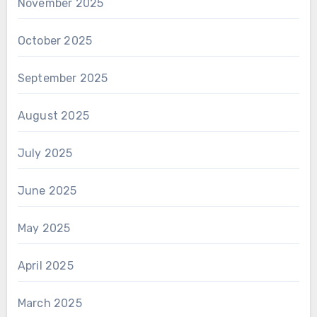
November 2025
October 2025
September 2025
August 2025
July 2025
June 2025
May 2025
April 2025
March 2025