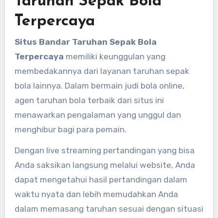
Taruhan Sepak Bola
Terpercaya
Situs Bandar Taruhan Sepak Bola
Terpercaya
memiliki keunggulan yang
membedakannya dari layanan taruhan sepak
bola lainnya. Dalam bermain judi bola online,
agen taruhan bola terbaik dari situs ini
menawarkan pengalaman yang unggul dan
menghibur bagi para pemain.
Dengan live streaming pertandingan yang bisa
Anda saksikan langsung melalui website, Anda
dapat mengetahui hasil pertandingan dalam
waktu nyata dan lebih memudahkan Anda
dalam memasang taruhan sesuai dengan situasi