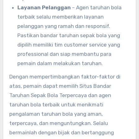
Layanan Pelanggan
– Agen taruhan bola
terbaik selalu memberikan layanan
pelanggan yang ramah dan responsif.
Pastikan bandar taruhan sepak bola yang
dipilih memiliki tim customer service yang
professional dan siap membantu para
pemain dalam melakukan taruhan.
Dengan mempertimbangkan faktor-faktor di
atas, pemain dapat memilih Situs Bandar
Taruhan Sepak Bola Terpercaya dan agen
taruhan bola terbaik untuk menikmati
pengalaman taruhan bola yang aman,
terpercaya, dan menguntungkan. Selalu
bermainlah dengan bijak dan bertanggung