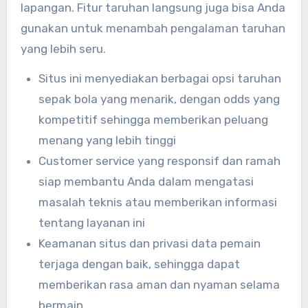
lapangan. Fitur taruhan langsung juga bisa Anda
gunakan untuk menambah pengalaman taruhan
yang lebih seru.
Situs ini menyediakan berbagai opsi taruhan
sepak bola yang menarik, dengan odds yang
kompetitif sehingga memberikan peluang
menang yang lebih tinggi
Customer service yang responsif dan ramah
siap membantu Anda dalam mengatasi
masalah teknis atau memberikan informasi
tentang layanan ini
Keamanan situs dan privasi data pemain
terjaga dengan baik, sehingga dapat
memberikan rasa aman dan nyaman selama
bermain