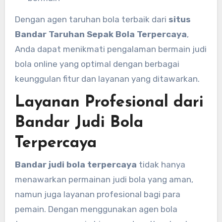
Dengan agen taruhan bola terbaik dari
situs
Bandar Taruhan Sepak Bola Terpercaya
,
Anda dapat menikmati pengalaman bermain judi
bola online yang optimal dengan berbagai
keunggulan fitur dan layanan yang ditawarkan.
Layanan Profesional dari
Bandar Judi Bola
Terpercaya
Bandar judi bola terpercaya
tidak hanya
menawarkan permainan judi bola yang aman,
namun juga layanan profesional bagi para
pemain. Dengan menggunakan agen bola