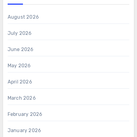
August 2026
July 2026
June 2026
May 2026
April 2026
March 2026
February 2026
January 2026