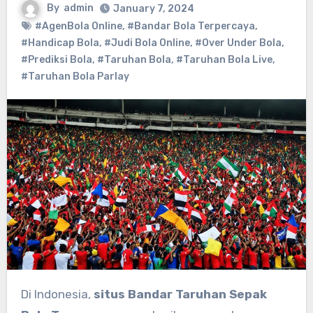
By
admin
January 7, 2024
#AgenBola Online
,
#Bandar Bola Terpercaya
,
#Handicap Bola
,
#Judi Bola Online
,
#Over Under Bola
,
#Prediksi Bola
,
#Taruhan Bola
,
#Taruhan Bola Live
,
#Taruhan Bola Parlay
Di Indonesia,
situs Bandar Taruhan Sepak