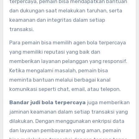
terpercaya, pemain bisa mendapatkan bantuan
dan dukungan saat melakukan taruhan, serta
keamanan dan integritas dalam setiap
transaksi.
Para pemain bisa memilih agen bola terpercaya
yang memiliki reputasi yang baik dan
memberikan layanan pelanggan yang responsif.
Ketika mengalami masalah, pemain bisa
meminta bantuan melalui berbagai kanal
komunikasi seperti chat, email, atau telepon.
Bandar judi bola terpercaya
juga memberikan
jaminan keamanan dalam setiap transaksi yang
dilakukan. Dengan menggunakan enkripsi data
dan layanan pembayaran yang aman, pemain