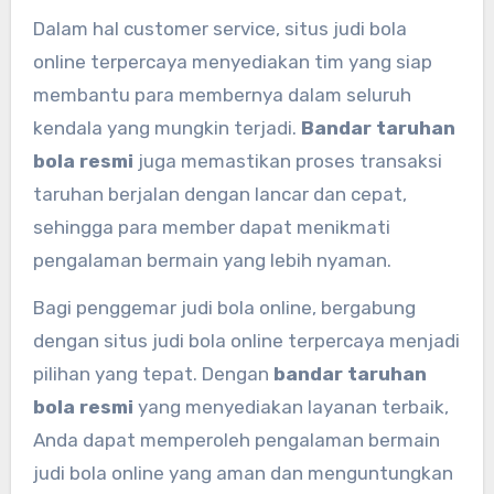
Dalam hal customer service, situs judi bola
online terpercaya menyediakan tim yang siap
membantu para membernya dalam seluruh
kendala yang mungkin terjadi.
Bandar taruhan
bola resmi
juga memastikan proses transaksi
taruhan berjalan dengan lancar dan cepat,
sehingga para member dapat menikmati
pengalaman bermain yang lebih nyaman.
Bagi penggemar judi bola online, bergabung
dengan situs judi bola online terpercaya menjadi
pilihan yang tepat. Dengan
bandar taruhan
bola resmi
yang menyediakan layanan terbaik,
Anda dapat memperoleh pengalaman bermain
judi bola online yang aman dan menguntungkan