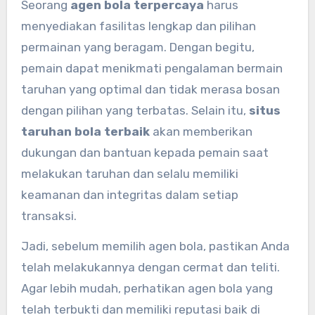
Seorang
agen bola terpercaya
harus
menyediakan fasilitas lengkap dan pilihan
permainan yang beragam. Dengan begitu,
pemain dapat menikmati pengalaman bermain
taruhan yang optimal dan tidak merasa bosan
dengan pilihan yang terbatas. Selain itu,
situs
taruhan bola terbaik
akan memberikan
dukungan dan bantuan kepada pemain saat
melakukan taruhan dan selalu memiliki
keamanan dan integritas dalam setiap
transaksi.
Jadi, sebelum memilih agen bola, pastikan Anda
telah melakukannya dengan cermat dan teliti.
Agar lebih mudah, perhatikan agen bola yang
telah terbukti dan memiliki reputasi baik di