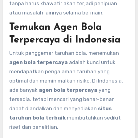
tanpa harus khawatir akan terjadi penipuan
atau masalah lainnya selama bermain.
Temukan Agen Bola
Terpercaya di Indonesia
Untuk penggemar taruhan bola, menemukan
agen bola terpercaya
adalah kunci untuk
mendapatkan pengalaman taruhan yang
optimal dan meminimalkan risiko. Di Indonesia,
ada banyak
agen bola terpercaya
yang
tersedia, tetapi mencari yang benar-benar
dapat diandalkan dan menyediakan
situs
taruhan bola terbaik
membutuhkan sedikit
riset dan penelitian.