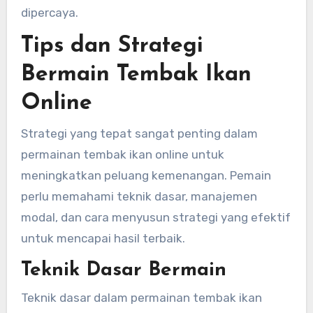
dipercaya.
Tips dan Strategi
Bermain Tembak Ikan
Online
Strategi yang tepat sangat penting dalam
permainan tembak ikan online untuk
meningkatkan peluang kemenangan. Pemain
perlu memahami teknik dasar, manajemen
modal, dan cara menyusun strategi yang efektif
untuk mencapai hasil terbaik.
Teknik Dasar Bermain
Teknik dasar dalam permainan tembak ikan