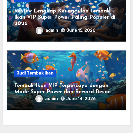
Review Lengkap Keunggulan Tembak
Ikan VIP Super Power Paling Populer di
2026
admin
June 15, 2026
Judi Tembak Ikan
Tembak Ikan VIP Terpercaya dengan
Mode Super Power dan Reward Besar
admin
June 14, 2026