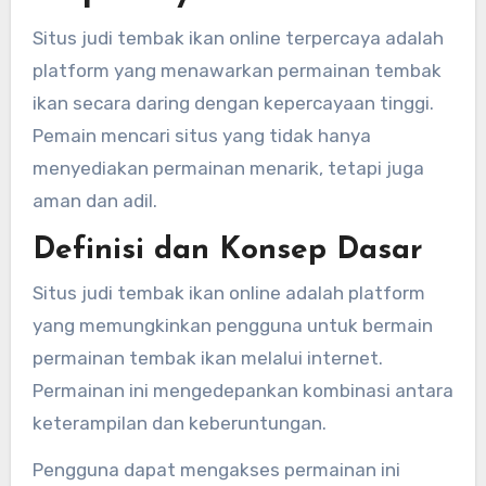
Situs judi tembak ikan online terpercaya adalah
platform yang menawarkan permainan tembak
ikan secara daring dengan kepercayaan tinggi.
Pemain mencari situs yang tidak hanya
menyediakan permainan menarik, tetapi juga
aman dan adil.
Definisi dan Konsep Dasar
Situs judi tembak ikan online adalah platform
yang memungkinkan pengguna untuk bermain
permainan tembak ikan melalui internet.
Permainan ini mengedepankan kombinasi antara
keterampilan dan keberuntungan.
Pengguna dapat mengakses permainan ini