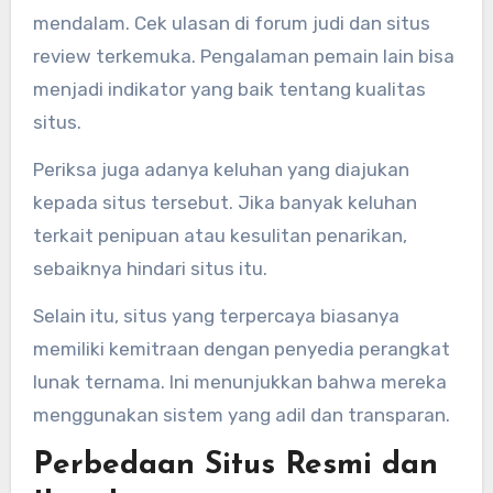
mendalam. Cek ulasan di forum judi dan situs
review terkemuka. Pengalaman pemain lain bisa
menjadi indikator yang baik tentang kualitas
situs.
Periksa juga adanya keluhan yang diajukan
kepada situs tersebut. Jika banyak keluhan
terkait penipuan atau kesulitan penarikan,
sebaiknya hindari situs itu.
Selain itu, situs yang terpercaya biasanya
memiliki kemitraan dengan penyedia perangkat
lunak ternama. Ini menunjukkan bahwa mereka
menggunakan sistem yang adil dan transparan.
Perbedaan Situs Resmi dan