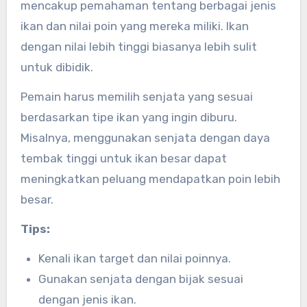
mencakup pemahaman tentang berbagai jenis
ikan dan nilai poin yang mereka miliki. Ikan
dengan nilai lebih tinggi biasanya lebih sulit
untuk dibidik.
Pemain harus memilih senjata yang sesuai
berdasarkan tipe ikan yang ingin diburu.
Misalnya, menggunakan senjata dengan daya
tembak tinggi untuk ikan besar dapat
meningkatkan peluang mendapatkan poin lebih
besar.
Tips:
Kenali ikan target dan nilai poinnya.
Gunakan senjata dengan bijak sesuai
dengan jenis ikan.