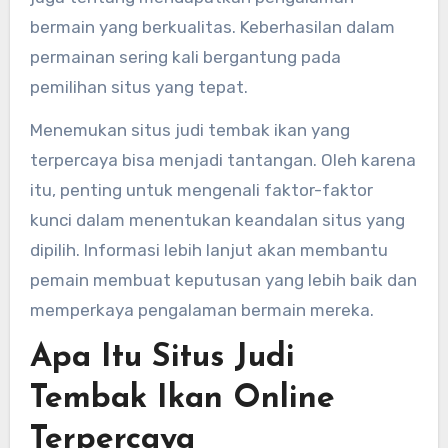
bermain yang berkualitas. Keberhasilan dalam
permainan sering kali bergantung pada
pemilihan situs yang tepat.
Menemukan situs judi tembak ikan yang
terpercaya bisa menjadi tantangan. Oleh karena
itu, penting untuk mengenali faktor-faktor
kunci dalam menentukan keandalan situs yang
dipilih. Informasi lebih lanjut akan membantu
pemain membuat keputusan yang lebih baik dan
memperkaya pengalaman bermain mereka.
Apa Itu Situs Judi
Tembak Ikan Online
Terpercaya