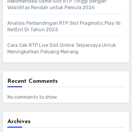
Rekomendasi Game Slot RTP Tinggi dengan
Volatilitas Rendah untuk Pemula 2026
Analisis Perbandingan RTP Slot Pragmatic Play Vs
NetEnt Di Tahun 2026
Cara Cek RTP Live Slot Online Terpercaya Untuk
Meningkatkan Peluang Menang
Recent Comments
No comments to show.
Archives