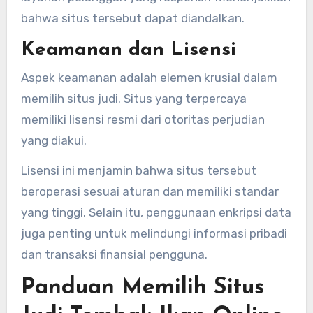
bahwa situs tersebut dapat diandalkan.
Keamanan dan Lisensi
Aspek keamanan adalah elemen krusial dalam
memilih situs judi. Situs yang terpercaya
memiliki lisensi resmi dari otoritas perjudian
yang diakui.
Lisensi ini menjamin bahwa situs tersebut
beroperasi sesuai aturan dan memiliki standar
yang tinggi. Selain itu, penggunaan enkripsi data
juga penting untuk melindungi informasi pribadi
dan transaksi finansial pengguna.
Panduan Memilih Situs