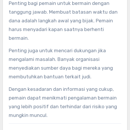
Penting bagi pemain untuk bermain dengan
tanggung jawab. Membuat batasan waktu dan
dana adalah langkah awal yang bijak. Pemain
harus menyadari kapan saatnya berhenti
bermain.
Penting juga untuk mencari dukungan jika
mengalami masalah. Banyak organisasi
menyediakan sumber daya bagi mereka yang
membutuhkan bantuan terkait judi.
Dengan kesadaran dan informasi yang cukup,
pemain dapat menikmati pengalaman bermain
yang lebih positif dan terhindar dari risiko yang
mungkin muncul.