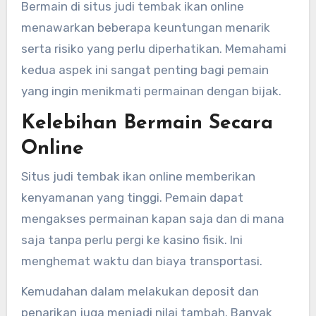
Bermain di situs judi tembak ikan online
menawarkan beberapa keuntungan menarik
serta risiko yang perlu diperhatikan. Memahami
kedua aspek ini sangat penting bagi pemain
yang ingin menikmati permainan dengan bijak.
Kelebihan Bermain Secara
Online
Situs judi tembak ikan online memberikan
kenyamanan yang tinggi. Pemain dapat
mengakses permainan kapan saja dan di mana
saja tanpa perlu pergi ke kasino fisik. Ini
menghemat waktu dan biaya transportasi.
Kemudahan dalam melakukan deposit dan
penarikan juga menjadi nilai tambah. Banyak