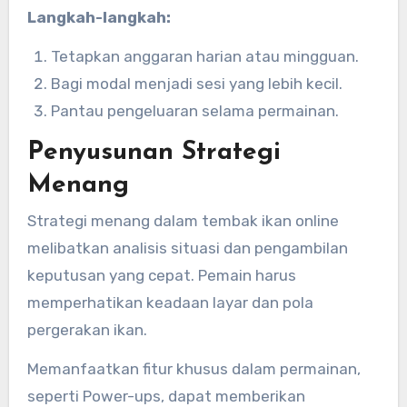
Langkah-langkah:
Tetapkan anggaran harian atau mingguan.
Bagi modal menjadi sesi yang lebih kecil.
Pantau pengeluaran selama permainan.
Penyusunan Strategi
Menang
Strategi menang dalam tembak ikan online
melibatkan analisis situasi dan pengambilan
keputusan yang cepat. Pemain harus
memperhatikan keadaan layar dan pola
pergerakan ikan.
Memanfaatkan fitur khusus dalam permainan,
seperti Power-ups, dapat memberikan