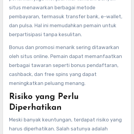
situs menawarkan berbagai metode
pembayaran, termasuk transfer bank, e-wallet,
dan pulsa. Hal ini memudahkan pemain untuk
berpartisipasi tanpa kesulitan.
Bonus dan promosi menarik sering ditawarkan
oleh situs online. Pemain dapat memanfaatkan
berbagai tawaran seperti bonus pendaftaran,
cashback, dan free spins yang dapat
meningkatkan peluang menang.
Risiko yang Perlu
Diperhatikan
Meski banyak keuntungan, terdapat risiko yang
harus diperhatikan. Salah satunya adalah