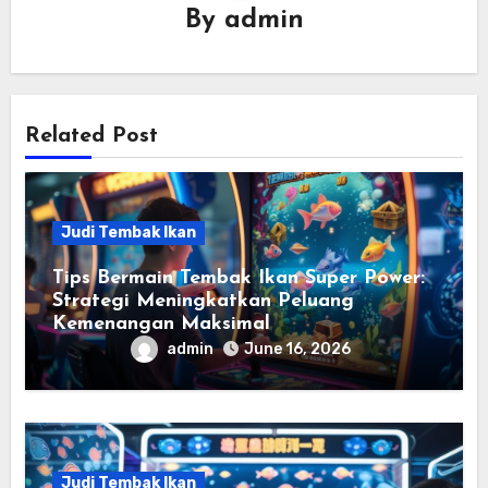
By
admin
Related Post
Judi Tembak Ikan
Tips Bermain Tembak Ikan Super Power:
Strategi Meningkatkan Peluang
Kemenangan Maksimal
admin
June 16, 2026
Judi Tembak Ikan