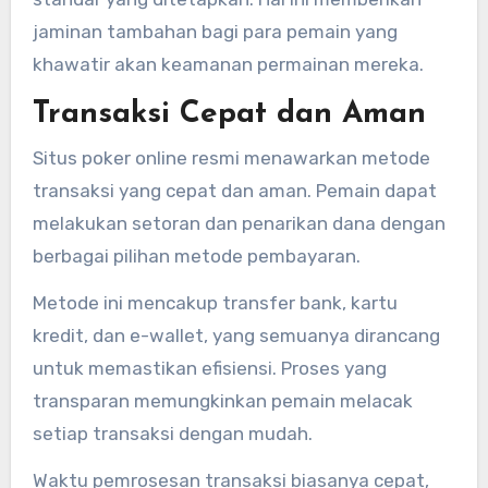
jaminan tambahan bagi para pemain yang
khawatir akan keamanan permainan mereka.
Transaksi Cepat dan Aman
Situs poker online resmi menawarkan metode
transaksi yang cepat dan aman. Pemain dapat
melakukan setoran dan penarikan dana dengan
berbagai pilihan metode pembayaran.
Metode ini mencakup transfer bank, kartu
kredit, dan e-wallet, yang semuanya dirancang
untuk memastikan efisiensi. Proses yang
transparan memungkinkan pemain melacak
setiap transaksi dengan mudah.
Waktu pemrosesan transaksi biasanya cepat,