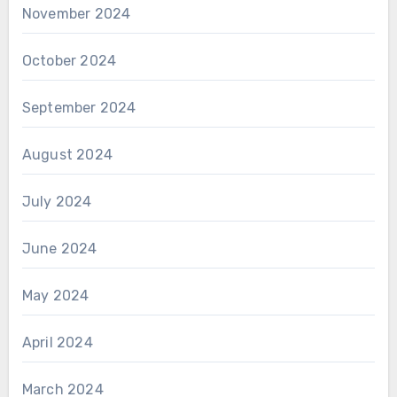
November 2024
October 2024
September 2024
August 2024
July 2024
June 2024
May 2024
April 2024
March 2024