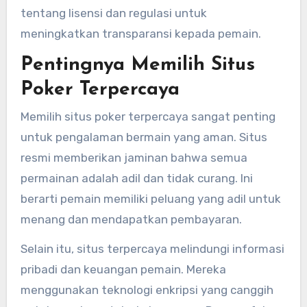
tentang lisensi dan regulasi untuk
meningkatkan transparansi kepada pemain.
Pentingnya Memilih Situs
Poker Terpercaya
Memilih situs poker terpercaya sangat penting
untuk pengalaman bermain yang aman. Situs
resmi memberikan jaminan bahwa semua
permainan adalah adil dan tidak curang. Ini
berarti pemain memiliki peluang yang adil untuk
menang dan mendapatkan pembayaran.
Selain itu, situs terpercaya melindungi informasi
pribadi dan keuangan pemain. Mereka
menggunakan teknologi enkripsi yang canggih