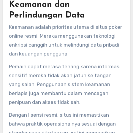
Keamanan dan
Perlindungan Data
Keamanan adalah prioritas utama di situs poker
online resmi. Mereka menggunakan teknologi
enkripsi canggih untuk melindungi data pribadi
dan keuangan pengguna.
Pemain dapat merasa tenang karena informasi
sensitif mereka tidak akan jatuh ke tangan
yang salah. Penggunaan sistem keamanan
berlapis juga membantu dalam mencegah
penipuan dan akses tidak sah.
Dengan lisensi resmi, situs ini memastikan
bahwa praktik operasionalnya sesuai dengan
standar yang ditetapkan. Hal ini memberikan