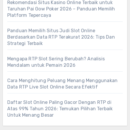
Rekomendasi Situs Kasino Online Terbaik untuk
Taruhan Pai Gow Poker 2026 – Panduan Memilih
Platform Tepercaya
Panduan Memilih Situs Judi Slot Online
Berdasarkan Data RTP Terakurat 2026: Tips Dan
Strategi Terbaik
Mengapa RTP Slot Sering Berubah? Analisis
Mendalam untuk Pemain 2026
Cara Menghitung Peluang Menang Menggunakan
Data RTP Live Slot Online Secara Efektif
Daftar Slot Online Paling Gacor Dengan RTP di
Atas 99% Tahun 2026: Temukan Pilihan Terbaik
Untuk Menang Besar