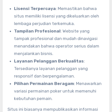
Lisensi Terpercaya
: Memastikan bahwa
situs memiliki lisensi yang dikeluarkan oleh
lembaga perjudian terkemuka.
Tampilan Profesional
: Website yang
tampak profesional dan mudah dinavigasi
menandakan bahwa operator serius dalam
menjalankan bisnis.
Layanan Pelanggan Berkualitas
:
Tersedianya layanan pelanggan yang
responsif dan berpengalaman.
Pilihan Permainan Beragam
: Menawarkan
variasi permainan poker untuk memenuhi
kebutuhan pemain.
Situs ini biasanya mempublikasikan informasi