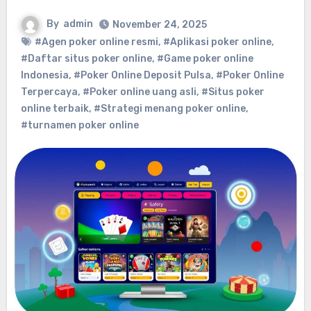
By
admin
November 24, 2025
#Agen poker online resmi
,
#Aplikasi poker online
,
#Daftar situs poker online
,
#Game poker online
Indonesia
,
#Poker Online Deposit Pulsa
,
#Poker Online
Terpercaya
,
#Poker online uang asli
,
#Situs poker
online terbaik
,
#Strategi menang poker online
,
#turnamen poker online