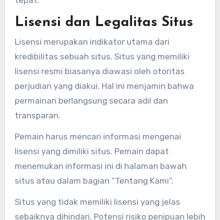
Lisensi dan Legalitas Situs
Lisensi merupakan indikator utama dari
kredibilitas sebuah situs. Situs yang memiliki
lisensi resmi biasanya diawasi oleh otoritas
perjudian yang diakui. Hal ini menjamin bahwa
permainan berlangsung secara adil dan
transparan.
Pemain harus mencari informasi mengenai
lisensi yang dimiliki situs. Pemain dapat
menemukan informasi ini di halaman bawah
situs atau dalam bagian “Tentang Kami”.
Situs yang tidak memiliki lisensi yang jelas
sebaiknya dihindari. Potensi risiko penipuan lebih