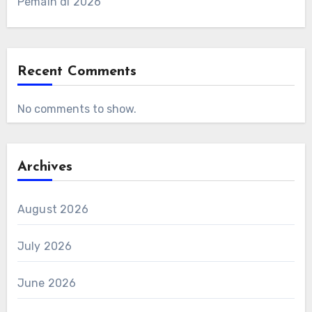
Pemain di 2026
Recent Comments
No comments to show.
Archives
August 2026
July 2026
June 2026