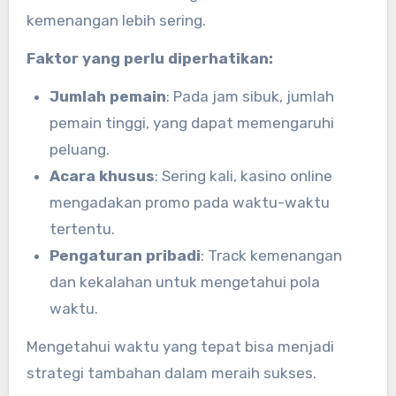
kemenangan lebih sering.
Faktor yang perlu diperhatikan:
Jumlah pemain
: Pada jam sibuk, jumlah
pemain tinggi, yang dapat memengaruhi
peluang.
Acara khusus
: Sering kali, kasino online
mengadakan promo pada waktu-waktu
tertentu.
Pengaturan pribadi
: Track kemenangan
dan kekalahan untuk mengetahui pola
waktu.
Mengetahui waktu yang tepat bisa menjadi
strategi tambahan dalam meraih sukses.