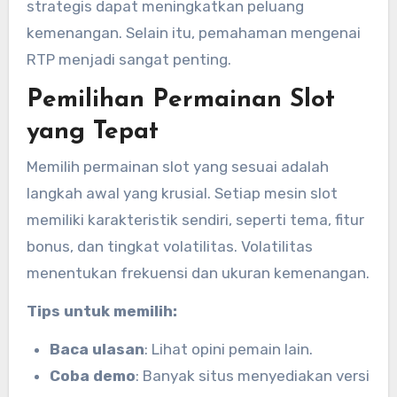
strategis dapat meningkatkan peluang
kemenangan. Selain itu, pemahaman mengenai
RTP menjadi sangat penting.
Pemilihan Permainan Slot
yang Tepat
Memilih permainan slot yang sesuai adalah
langkah awal yang krusial. Setiap mesin slot
memiliki karakteristik sendiri, seperti tema, fitur
bonus, dan tingkat volatilitas. Volatilitas
menentukan frekuensi dan ukuran kemenangan.
Tips untuk memilih:
Baca ulasan
: Lihat opini pemain lain.
Coba demo
: Banyak situs menyediakan versi