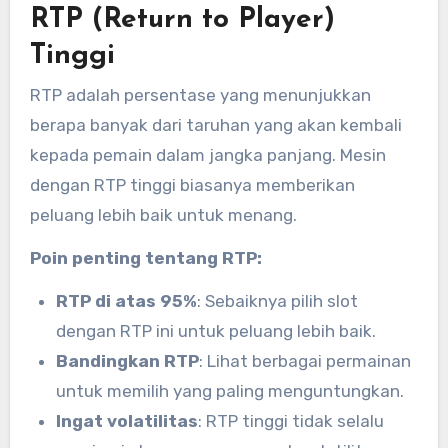
RTP (Return to Player)
Tinggi
RTP adalah persentase yang menunjukkan
berapa banyak dari taruhan yang akan kembali
kepada pemain dalam jangka panjang. Mesin
dengan RTP tinggi biasanya memberikan
peluang lebih baik untuk menang.
Poin penting tentang RTP:
RTP di atas 95%
: Sebaiknya pilih slot
dengan RTP ini untuk peluang lebih baik.
Bandingkan RTP
: Lihat berbagai permainan
untuk memilih yang paling menguntungkan.
Ingat volatilitas
: RTP tinggi tidak selalu