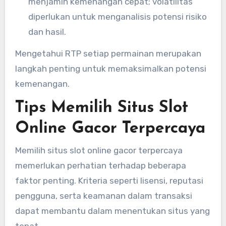
menjamin kemenangan cepat; volatilitas
diperlukan untuk menganalisis potensi risiko
dan hasil.
Mengetahui RTP setiap permainan merupakan
langkah penting untuk memaksimalkan potensi
kemenangan.
Tips Memilih Situs Slot
Online Gacor Terpercaya
Memilih situs slot online gacor terpercaya
memerlukan perhatian terhadap beberapa
faktor penting. Kriteria seperti lisensi, reputasi
pengguna, serta keamanan dalam transaksi
dapat membantu dalam menentukan situs yang
tepat.