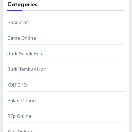
Categories
Baccarat
Ceme Online
Judi Sepak Bola
Judi Tembak Ikan
KOITOTO
Poker Online
RTp Online
Slot Online