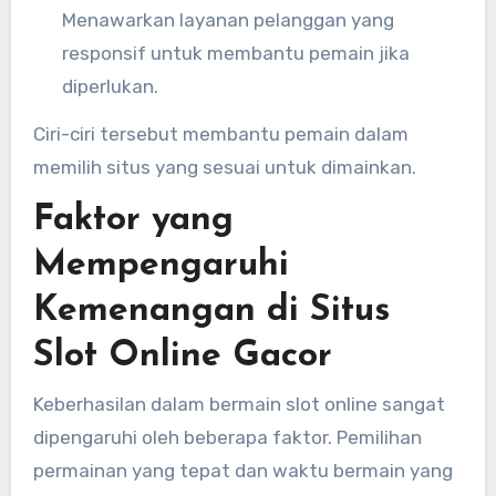
Menawarkan layanan pelanggan yang
responsif untuk membantu pemain jika
diperlukan.
Ciri-ciri tersebut membantu pemain dalam
memilih situs yang sesuai untuk dimainkan.
Faktor yang
Mempengaruhi
Kemenangan di Situs
Slot Online Gacor
Keberhasilan dalam bermain slot online sangat
dipengaruhi oleh beberapa faktor. Pemilihan
permainan yang tepat dan waktu bermain yang