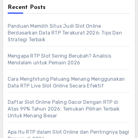
Recent Posts
Panduan Memilih Situs Judi Slot Online
Berdasarkan Data RTP Terakurat 2026: Tips Dan
Strategi Terbaik
Mengapa RTP Slot Sering Berubah? Analisis
Mendalam untuk Pemain 2026
Cara Menghitung Peluang Menang Menggunakan
Data RTP Live Slot Online Secara Efektif
Daftar Slot Online Paling Gacor Dengan RTP di
Atas 99% Tahun 2026: Temukan Pilihan Terbaik
Untuk Menang Besar
Apa Itu RTP dalam Slot Online dan Pentingnya bagi