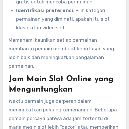
gratis untuk mencoba permainan.
Identifikasi preferensi
: Pilih kategori
permainan yang diminati, apakah itu slot
klasik atau video slot.
Memahami keunikan setiap permainan
membantu pemain membuat keputusan yang
lebih baik dan meningkatkan pengalaman
permainan.
Jam Main Slot Online yang
Menguntungkan
Waktu bermain juga berperan dalam
meningkatkan peluang kemenangan. Beberapa
pemain percaya bahwa ada jam tertentu di
mana mesin slot lebih “gacor” atau memberikan