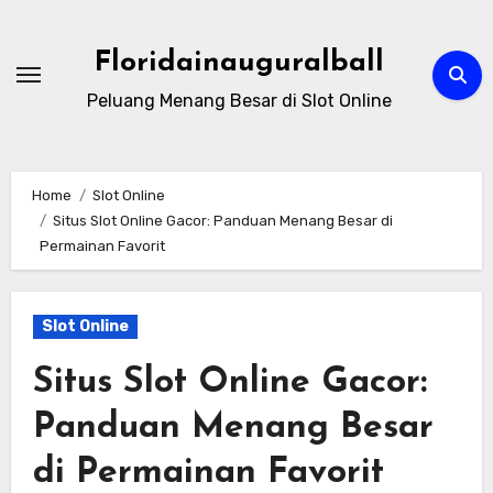
Skip
to
Floridainauguralball
content
Peluang Menang Besar di Slot Online
Home
Slot Online
Situs Slot Online Gacor: Panduan Menang Besar di
Permainan Favorit
Slot Online
Situs Slot Online Gacor:
Panduan Menang Besar
di Permainan Favorit