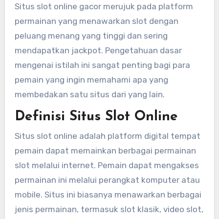
Situs slot online gacor merujuk pada platform
permainan yang menawarkan slot dengan
peluang menang yang tinggi dan sering
mendapatkan jackpot. Pengetahuan dasar
mengenai istilah ini sangat penting bagi para
pemain yang ingin memahami apa yang
membedakan satu situs dari yang lain.
Definisi Situs Slot Online
Situs slot online adalah platform digital tempat
pemain dapat memainkan berbagai permainan
slot melalui internet. Pemain dapat mengakses
permainan ini melalui perangkat komputer atau
mobile. Situs ini biasanya menawarkan berbagai
jenis permainan, termasuk slot klasik, video slot,