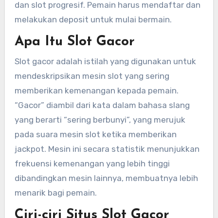
dan slot progresif. Pemain harus mendaftar dan
melakukan deposit untuk mulai bermain.
Apa Itu Slot Gacor
Slot gacor adalah istilah yang digunakan untuk
mendeskripsikan mesin slot yang sering
memberikan kemenangan kepada pemain.
“Gacor” diambil dari kata dalam bahasa slang
yang berarti “sering berbunyi”, yang merujuk
pada suara mesin slot ketika memberikan
jackpot. Mesin ini secara statistik menunjukkan
frekuensi kemenangan yang lebih tinggi
dibandingkan mesin lainnya, membuatnya lebih
menarik bagi pemain.
Ciri-ciri Situs Slot Gacor