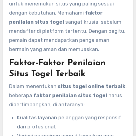
untuk menemukan situs yang paling sesuai
dengan kebutuhan. Memahami
faktor
penilaian situs togel
sangat krusial sebelum
mendaftar di platform tertentu. Dengan begitu,
pemain dapat mendapatkan pengalaman
bermain yang aman dan memuaskan.
Faktor-Faktor Penilaian
Situs Togel Terbaik
Dalam menentukan
situs togel online terbaik
,
beberapa
faktor penilaian situs togel
harus
dipertimbangkan, di antaranya:
Kualitas layanan pelanggan yang responsif
dan profesional.
Variasi permainan yang ditawarkan agar