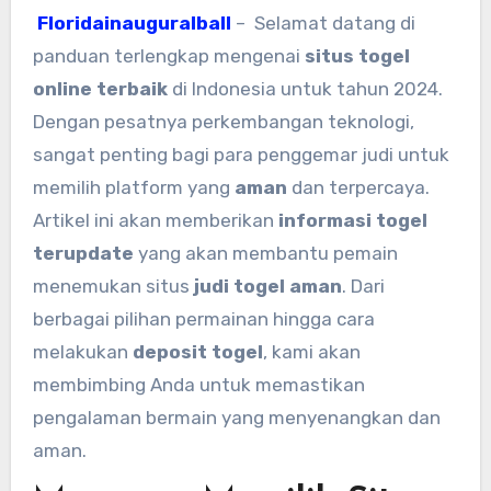
Floridainauguralball
– Selamat datang di
panduan terlengkap mengenai
situs togel
online terbaik
di Indonesia untuk tahun 2024.
Dengan pesatnya perkembangan teknologi,
sangat penting bagi para penggemar judi untuk
memilih platform yang
aman
dan terpercaya.
Artikel ini akan memberikan
informasi togel
terupdate
yang akan membantu pemain
menemukan situs
judi togel aman
. Dari
berbagai pilihan permainan hingga cara
melakukan
deposit togel
, kami akan
membimbing Anda untuk memastikan
pengalaman bermain yang menyenangkan dan
aman.