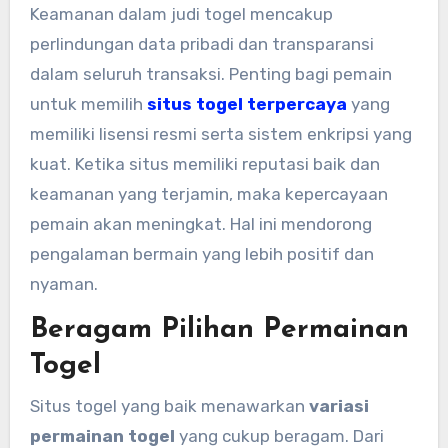
Keamanan dalam judi togel mencakup
perlindungan data pribadi dan transparansi
dalam seluruh transaksi. Penting bagi pemain
untuk memilih
situs togel terpercaya
yang
memiliki lisensi resmi serta sistem enkripsi yang
kuat. Ketika situs memiliki reputasi baik dan
keamanan yang terjamin, maka kepercayaan
pemain akan meningkat. Hal ini mendorong
pengalaman bermain yang lebih positif dan
nyaman.
Beragam Pilihan Permainan
Togel
Situs togel yang baik menawarkan
variasi
permainan togel
yang cukup beragam. Dari