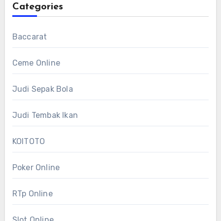
Categories
Baccarat
Ceme Online
Judi Sepak Bola
Judi Tembak Ikan
KOITOTO
Poker Online
RTp Online
Slot Online