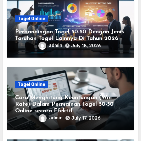
Togel Online
Perbandingan Togel 50-50 Dengan Jenis
Taruhan Togel Lainnya Di Tahun 2026
admin
July 18, 2026
Togel Online
Cara Menghitung Keuntungan (Win
Rate) Dalam Permainan Togel 50-50
Online secara Efektif
admin
July 17, 2026