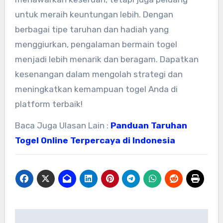
untuk meraih keuntungan lebih. Dengan
berbagai tipe taruhan dan hadiah yang
menggiurkan, pengalaman bermain togel
menjadi lebih menarik dan beragam. Dapatkan
kesenangan dalam mengolah strategi dan
meningkatkan kemampuan togel Anda di
platform terbaik!
Baca Juga Ulasan Lain :
Panduan Taruhan
Togel Online Terpercaya di Indonesia
Post