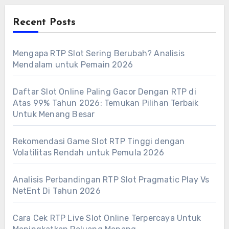
Recent Posts
Mengapa RTP Slot Sering Berubah? Analisis
Mendalam untuk Pemain 2026
Daftar Slot Online Paling Gacor Dengan RTP di
Atas 99% Tahun 2026: Temukan Pilihan Terbaik
Untuk Menang Besar
Rekomendasi Game Slot RTP Tinggi dengan
Volatilitas Rendah untuk Pemula 2026
Analisis Perbandingan RTP Slot Pragmatic Play Vs
NetEnt Di Tahun 2026
Cara Cek RTP Live Slot Online Terpercaya Untuk