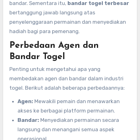
bandar. Sementara itu,
bandar togel terbesar
bertanggung jawab langsung atas
penyelenggaraan permainan dan menyediakan
hadiah bagi para pemenang.
Perbedaan Agen dan
Bandar Togel
Penting untuk mengetahui apa yang
membedakan agen dan bandar dalam industri
togel. Berikut adalah beberapa perbedaannya:
Agen:
Mewakili pemain dan menawarkan
akses ke berbagai platform permainan.
Bandar:
Menyediakan permainan secara
langsung dan menangani semua aspek
operasional.