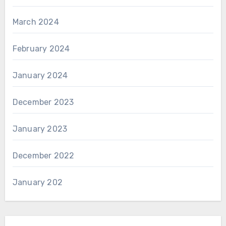
March 2024
February 2024
January 2024
December 2023
January 2023
December 2022
January 202