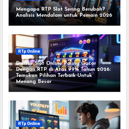
Mengapa RTP Slot Sering Berubah?
Analisis Mendalam untuk Pemain 2026
RTp Online
Daftar Slot Online Paling Gacor
Dengan RTP di Atas 99% Tahun 2026:
Temukan Pilihan Terbaik Untuk
Menang Besar
RTp Online