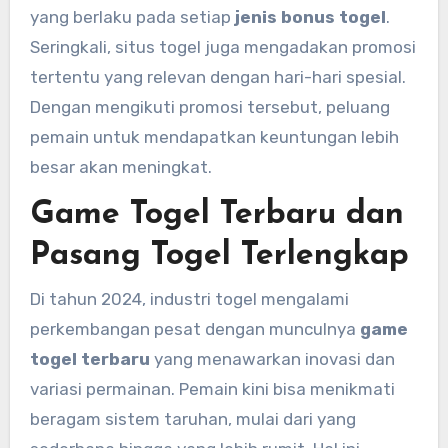
yang berlaku pada setiap
jenis bonus togel
.
Seringkali, situs togel juga mengadakan promosi
tertentu yang relevan dengan hari-hari spesial.
Dengan mengikuti promosi tersebut, peluang
pemain untuk mendapatkan keuntungan lebih
besar akan meningkat.
Game Togel Terbaru dan
Pasang Togel Terlengkap
Di tahun 2024, industri togel mengalami
perkembangan pesat dengan munculnya
game
togel terbaru
yang menawarkan inovasi dan
variasi permainan. Pemain kini bisa menikmati
beragam sistem taruhan, mulai dari yang