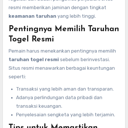
resmi memberikan jaminan dengan tingkat
keamanan taruhan
yang lebih tinggi.
Pentingnya Memilih Taruhan
Togel Resmi
Pemain harus menekankan pentingnya memilih
taruhan togel resmi
sebelum berinvestasi.
Situs resmi menawarkan berbagai keuntungan
seperti:
Transaksi yang lebih aman dan transparan.
Adanya perlindungan data pribadi dan
transaksi keuangan.
Penyelesaian sengketa yang lebih terjamin.
Tips untuk Memastikan