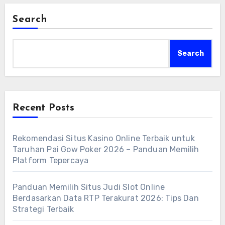
Search
Search
Recent Posts
Rekomendasi Situs Kasino Online Terbaik untuk
Taruhan Pai Gow Poker 2026 – Panduan Memilih
Platform Tepercaya
Panduan Memilih Situs Judi Slot Online
Berdasarkan Data RTP Terakurat 2026: Tips Dan
Strategi Terbaik