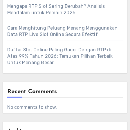
Mengapa RTP Slot Sering Berubah? Analisis
Mendalam untuk Pemain 2026
Cara Menghitung Peluang Menang Menggunakan
Data RTP Live Slot Online Secara Efektif
Daftar Slot Online Paling Gacor Dengan RTP di
Atas 99% Tahun 2026: Temukan Pilihan Terbaik
Untuk Menang Besar
Recent Comments
No comments to show.