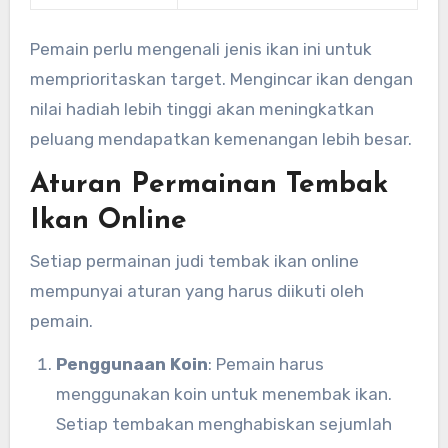
Pemain perlu mengenali jenis ikan ini untuk
memprioritaskan target. Mengincar ikan dengan
nilai hadiah lebih tinggi akan meningkatkan
peluang mendapatkan kemenangan lebih besar.
Aturan Permainan Tembak
Ikan Online
Setiap permainan judi tembak ikan online
mempunyai aturan yang harus diikuti oleh
pemain.
Penggunaan Koin
: Pemain harus
menggunakan koin untuk menembak ikan.
Setiap tembakan menghabiskan sejumlah