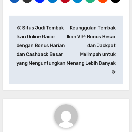
Post
Situs Judi Tembak
Keunggulan Tembak
navigation
Ikan Online Gacor
Ikan VIP: Bonus Besar
dengan Bonus Harian
dan Jackpot
dan Cashback Besar
Melimpah untuk
yang Menguntungkan
Menang Lebih Banyak