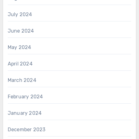
July 2024
June 2024
May 2024
April 2024
March 2024
February 2024
January 2024
December 2023