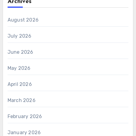
Archives
August 2026
July 2026
June 2026
May 2026
April 2026
March 2026
February 2026
January 2026