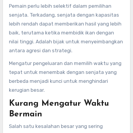
Pemain perlu lebih selektif dalam pemilihan
senjata. Terkadang, senjata dengan kapasitas
lebih rendah dapat memberikan hasil yang lebih
baik, terutama ketika membidik ikan dengan
nilai tinggi. Adalah bijak untuk menyeimbangkan
antara agresi dan strategi.
Mengatur pengeluaran dan memilih waktu yang
tepat untuk menembak dengan senjata yang
berbeda menjadi kunci untuk menghindari
kerugian besar.
Kurang Mengatur Waktu
Bermain
Salah satu kesalahan besar yang sering