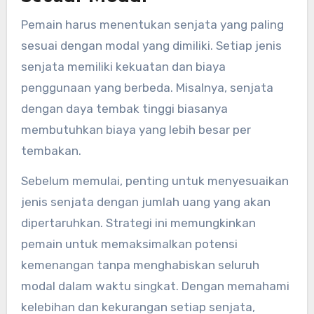
Pemain harus menentukan senjata yang paling
sesuai dengan modal yang dimiliki. Setiap jenis
senjata memiliki kekuatan dan biaya
penggunaan yang berbeda. Misalnya, senjata
dengan daya tembak tinggi biasanya
membutuhkan biaya yang lebih besar per
tembakan.
Sebelum memulai, penting untuk menyesuaikan
jenis senjata dengan jumlah uang yang akan
dipertaruhkan. Strategi ini memungkinkan
pemain untuk memaksimalkan potensi
kemenangan tanpa menghabiskan seluruh
modal dalam waktu singkat. Dengan memahami
kelebihan dan kekurangan setiap senjata,