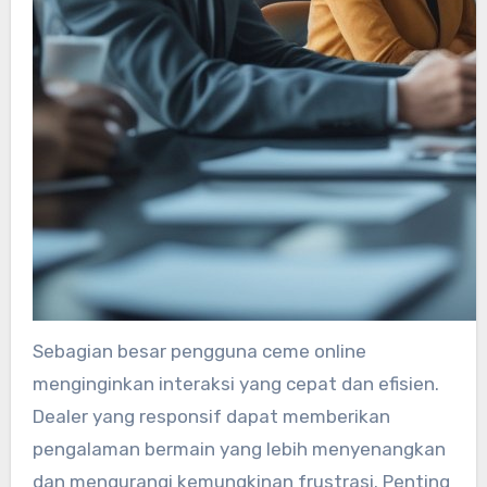
Sebagian besar pengguna ceme online
menginginkan interaksi yang cepat dan efisien.
Dealer yang responsif dapat memberikan
pengalaman bermain yang lebih menyenangkan
dan mengurangi kemungkinan frustrasi. Penting