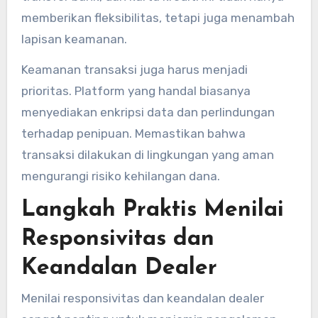
memberikan fleksibilitas, tetapi juga menambah
lapisan keamanan.
Keamanan transaksi juga harus menjadi
prioritas. Platform yang handal biasanya
menyediakan enkripsi data dan perlindungan
terhadap penipuan. Memastikan bahwa
transaksi dilakukan di lingkungan yang aman
mengurangi risiko kehilangan dana.
Langkah Praktis Menilai
Responsivitas dan
Keandalan Dealer
Menilai responsivitas dan keandalan dealer