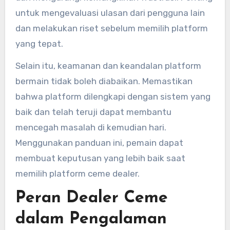
untuk mengevaluasi ulasan dari pengguna lain
dan melakukan riset sebelum memilih platform
yang tepat.
Selain itu, keamanan dan keandalan platform
bermain tidak boleh diabaikan. Memastikan
bahwa platform dilengkapi dengan sistem yang
baik dan telah teruji dapat membantu
mencegah masalah di kemudian hari.
Menggunakan panduan ini, pemain dapat
membuat keputusan yang lebih baik saat
memilih platform ceme dealer.
Peran Dealer Ceme
dalam Pengalaman