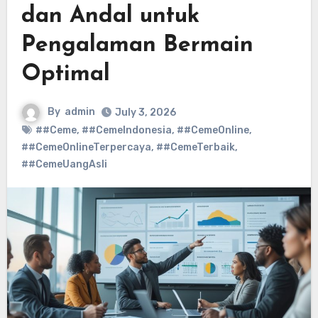
dan Andal untuk
Pengalaman Bermain
Optimal
By
admin
July 3, 2026
##Ceme
,
##CemeIndonesia
,
##CemeOnline
,
##CemeOnlineTerpercaya
,
##CemeTerbaik
,
##CemeUangAsli