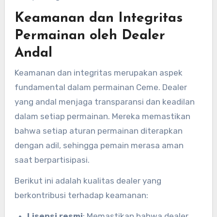
Keamanan dan Integritas
Permainan oleh Dealer
Andal
Keamanan dan integritas merupakan aspek
fundamental dalam permainan Ceme. Dealer
yang andal menjaga transparansi dan keadilan
dalam setiap permainan. Mereka memastikan
bahwa setiap aturan permainan diterapkan
dengan adil, sehingga pemain merasa aman
saat berpartisipasi.
Berikut ini adalah kualitas dealer yang
berkontribusi terhadap keamanan:
Lisensi resmi
: Memastikan bahwa dealer