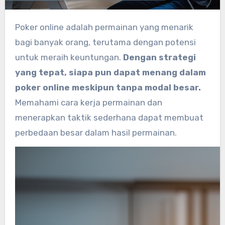
Poker online adalah permainan yang menarik
bagi banyak orang, terutama dengan potensi
untuk meraih keuntungan.
Dengan strategi
yang tepat, siapa pun dapat menang dalam
poker online meskipun tanpa modal besar.
Memahami cara kerja permainan dan
menerapkan taktik sederhana dapat membuat
perbedaan besar dalam hasil permainan.