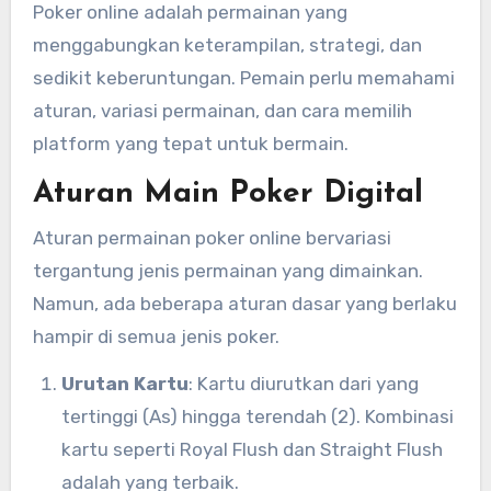
Poker online adalah permainan yang
menggabungkan keterampilan, strategi, dan
sedikit keberuntungan. Pemain perlu memahami
aturan, variasi permainan, dan cara memilih
platform yang tepat untuk bermain.
Aturan Main Poker Digital
Aturan permainan poker online bervariasi
tergantung jenis permainan yang dimainkan.
Namun, ada beberapa aturan dasar yang berlaku
hampir di semua jenis poker.
Urutan Kartu
: Kartu diurutkan dari yang
tertinggi (As) hingga terendah (2). Kombinasi
kartu seperti Royal Flush dan Straight Flush
adalah yang terbaik.