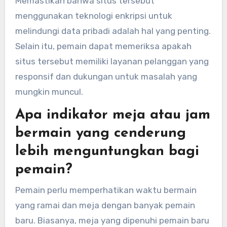
Memastikan bahwa situs tersebut
menggunakan teknologi enkripsi untuk
melindungi data pribadi adalah hal yang penting.
Selain itu, pemain dapat memeriksa apakah
situs tersebut memiliki layanan pelanggan yang
responsif dan dukungan untuk masalah yang
mungkin muncul.
Apa indikator meja atau jam
bermain yang cenderung
lebih menguntungkan bagi
pemain?
Pemain perlu memperhatikan waktu bermain
yang ramai dan meja dengan banyak pemain
baru. Biasanya, meja yang dipenuhi pemain baru