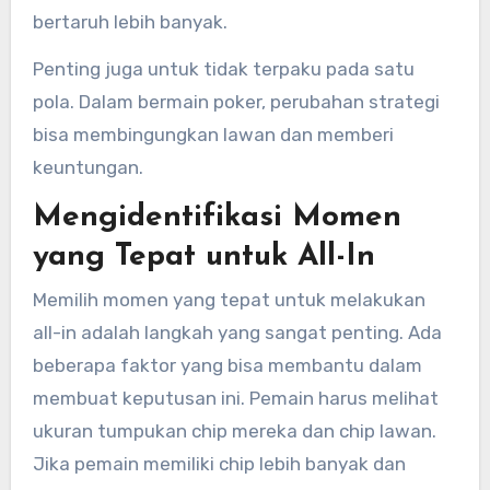
bertaruh lebih banyak.
Penting juga untuk tidak terpaku pada satu
pola. Dalam bermain poker, perubahan strategi
bisa membingungkan lawan dan memberi
keuntungan.
Mengidentifikasi Momen
yang Tepat untuk All-In
Memilih momen yang tepat untuk melakukan
all-in adalah langkah yang sangat penting. Ada
beberapa faktor yang bisa membantu dalam
membuat keputusan ini. Pemain harus melihat
ukuran tumpukan chip mereka dan chip lawan.
Jika pemain memiliki chip lebih banyak dan