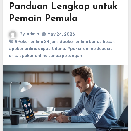
Panduan Lengkap untuk
Pemain Pemula
By
admin
May 24, 2026
#Poker online 24 jam
,
#poker online bonus besar
,
#poker online deposit dana
,
#poker online deposit
qris
,
#poker online tanpa potongan