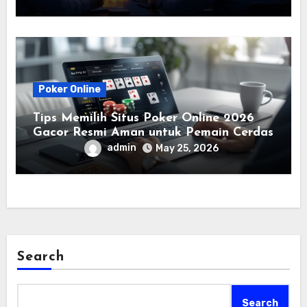
Poker Online
Tips Memilih Situs Poker Online 2026
Gacor Resmi Aman untuk Pemain Cerdas
admin
May 25, 2026
Search
Search