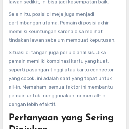
lawan sedikit, ini bisa jadi kesempatan baik.
Selain itu, posisi di meja juga menjadi
pertimbangan utama. Pemain di posisi akhir
memiliki keuntungan karena bisa melihat
tindakan lawan sebelum membuat keputusan.
Situasi di tangan juga perlu dianalisis. Jika
pemain memiliki kombinasi kartu yang kuat,
seperti pasangan tinggi atau kartu connector
yang cocok, ini adalah saat yang tepat untuk
all-in. Memahami semua faktor ini membantu
pemain untuk menggunakan momen all-in
dengan lebih efektif.
Pertanyaan yang Sering