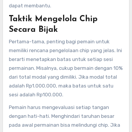
dapat membantu.
Taktik Mengelola Chip
Secara Bijak
Pertama-tama, penting bagi pemain untuk
memiliki rencana pengelolaan chip yang jelas. Ini
berarti menetapkan batas untuk setiap sesi
permainan. Misalnya, cukup bermain dengan 10%
dari total modal yang dimiliki. Jika modal total
adalah Rp1.000.000, maka batas untuk satu
sesi adalah Rp100.000.
Pemain harus mengevaluasi setiap tangan
dengan hati-hati. Menghindari taruhan besar
pada awal permainan bisa melindungi chip. Jika