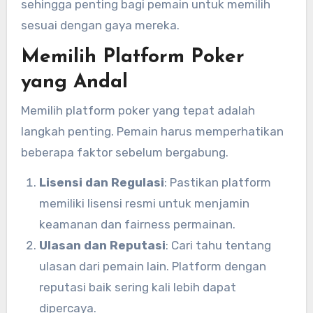
sehingga penting bagi pemain untuk memilih
sesuai dengan gaya mereka.
Memilih Platform Poker
yang Andal
Memilih platform poker yang tepat adalah
langkah penting. Pemain harus memperhatikan
beberapa faktor sebelum bergabung.
Lisensi dan Regulasi
: Pastikan platform
memiliki lisensi resmi untuk menjamin
keamanan dan fairness permainan.
Ulasan dan Reputasi
: Cari tahu tentang
ulasan dari pemain lain. Platform dengan
reputasi baik sering kali lebih dapat
dipercaya.