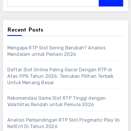
Recent Posts
Mengapa RTP Slot Sering Berubah? Analisis
Mendalam untuk Pemain 2026
Daftar Slot Online Paling Gacor Dengan RTP di
Atas 99% Tahun 2026: Temukan Pilihan Terbaik
Untuk Menang Besar
Rekomendasi Game Slot RTP Tinggi dengan
Volatilitas Rendah untuk Pemula 2026
Analisis Perbandingan RTP Slot Pragmatic Play Vs
NetEnt Di Tahun 2026