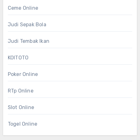
Ceme Online
Judi Sepak Bola
Judi Tembak Ikan
KOITOTO
Poker Online
RTp Online
Slot Online
Togel Online