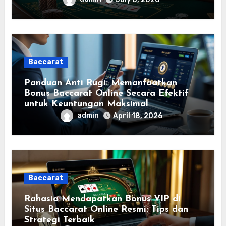
Baccarat
Panduan Anti Rugi: Memanfaatkan
Bonus Baccarat Online Secara Efektif
untuk Keuntungan Maksimal
admin
April 18, 2026
Baccarat
Rahasia Mendapatkan Bonus VIP di
Situs Baccarat Online Resmi: Tips dan
Strategi Terbaik