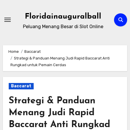
Skip
to
Floridainauguralball
content
Peluang Menang Besar di Slot Online
Home
Baccarat
Strategi & Panduan Menang Judi Rapid Baccarat Anti
Rungkad untuk Pemain Cerdas
Baccarat
Strategi & Panduan
Menang Judi Rapid
Baccarat Anti Rungkad