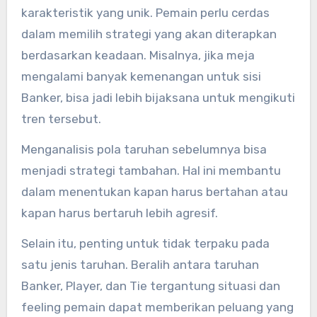
karakteristik yang unik. Pemain perlu cerdas
dalam memilih strategi yang akan diterapkan
berdasarkan keadaan. Misalnya, jika meja
mengalami banyak kemenangan untuk sisi
Banker, bisa jadi lebih bijaksana untuk mengikuti
tren tersebut.
Menganalisis pola taruhan sebelumnya bisa
menjadi strategi tambahan. Hal ini membantu
dalam menentukan kapan harus bertahan atau
kapan harus bertaruh lebih agresif.
Selain itu, penting untuk tidak terpaku pada
satu jenis taruhan. Beralih antara taruhan
Banker, Player, dan Tie tergantung situasi dan
feeling pemain dapat memberikan peluang yang