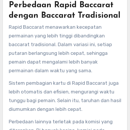
Perbedaan Rapid Baccarat
dengan Baccarat Tradisional
Rapid Baccarat menawarkan kecepatan
permainan yang lebih tinggi dibandingkan
baccarat tradisional. Dalam variasi ini, setiap
putaran berlangsung lebih cepat, sehingga
pemain dapat mengalami lebih banyak
permainan dalam waktu yang sama.
Sistem pembagian kartu di Rapid Baccarat juga
lebih otomatis dan efisien, mengurangi waktu
tunggu bagi pemain. Selain itu, taruhan dan hasil
diumumkan dengan lebih cepat.
Perbedaan lainnya terletak pada komisi yang