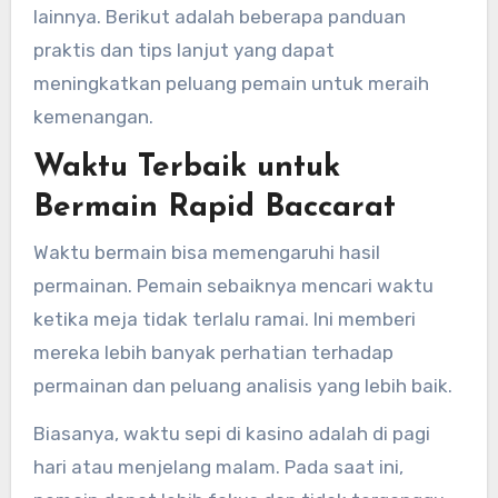
lainnya. Berikut adalah beberapa panduan
praktis dan tips lanjut yang dapat
meningkatkan peluang pemain untuk meraih
kemenangan.
Waktu Terbaik untuk
Bermain Rapid Baccarat
Waktu bermain bisa memengaruhi hasil
permainan. Pemain sebaiknya mencari waktu
ketika meja tidak terlalu ramai. Ini memberi
mereka lebih banyak perhatian terhadap
permainan dan peluang analisis yang lebih baik.
Biasanya, waktu sepi di kasino adalah di pagi
hari atau menjelang malam. Pada saat ini,