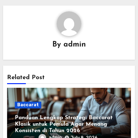
By
admin
Related Post
Baccarat
Panduan Lengkap Strategi Baccarat
Klasik untuk Pemula Agar Menang
Konsisten di Tahun 2026
admin
July 8, 2026