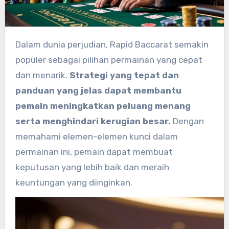
Dalam dunia perjudian, Rapid Baccarat semakin
populer sebagai pilihan permainan yang cepat
dan menarik.
Strategi yang tepat dan
panduan yang jelas dapat membantu
pemain meningkatkan peluang menang
serta menghindari kerugian besar.
Dengan
memahami elemen-elemen kunci dalam
permainan ini, pemain dapat membuat
keputusan yang lebih baik dan meraih
keuntungan yang diinginkan.