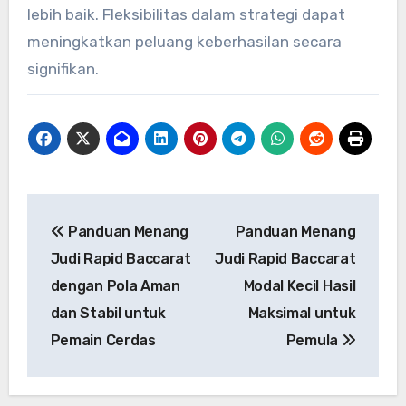
lebih baik. Fleksibilitas dalam strategi dapat
meningkatkan peluang keberhasilan secara
signifikan.
Post
Panduan Menang
Panduan Menang
navigation
Judi Rapid Baccarat
Judi Rapid Baccarat
dengan Pola Aman
Modal Kecil Hasil
dan Stabil untuk
Maksimal untuk
Pemain Cerdas
Pemula