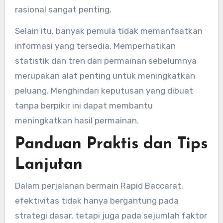
rasional sangat penting.
Selain itu, banyak pemula tidak memanfaatkan
informasi yang tersedia. Memperhatikan
statistik dan tren dari permainan sebelumnya
merupakan alat penting untuk meningkatkan
peluang. Menghindari keputusan yang dibuat
tanpa berpikir ini dapat membantu
meningkatkan hasil permainan.
Panduan Praktis dan Tips
Lanjutan
Dalam perjalanan bermain Rapid Baccarat,
efektivitas tidak hanya bergantung pada
strategi dasar, tetapi juga pada sejumlah faktor