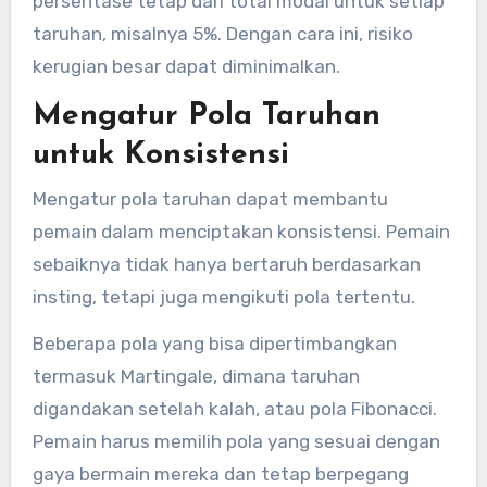
persentase tetap dari total modal untuk setiap
taruhan, misalnya 5%. Dengan cara ini, risiko
kerugian besar dapat diminimalkan.
Mengatur Pola Taruhan
untuk Konsistensi
Mengatur pola taruhan dapat membantu
pemain dalam menciptakan konsistensi. Pemain
sebaiknya tidak hanya bertaruh berdasarkan
insting, tetapi juga mengikuti pola tertentu.
Beberapa pola yang bisa dipertimbangkan
termasuk Martingale, dimana taruhan
digandakan setelah kalah, atau pola Fibonacci.
Pemain harus memilih pola yang sesuai dengan
gaya bermain mereka dan tetap berpegang