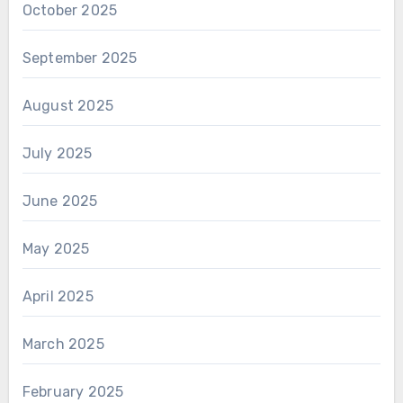
October 2025
September 2025
August 2025
July 2025
June 2025
May 2025
April 2025
March 2025
February 2025