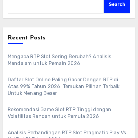
Search
Recent Posts
Mengapa RTP Slot Sering Berubah? Analisis
Mendalam untuk Pemain 2026
Daftar Slot Online Paling Gacor Dengan RTP di
Atas 99% Tahun 2026: Temukan Pilihan Terbaik
Untuk Menang Besar
Rekomendasi Game Slot RTP Tinggi dengan
Volatilitas Rendah untuk Pemula 2026
Analisis Perbandingan RTP Slot Pragmatic Play Vs