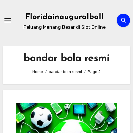
Skip
to
Floridainauguralball
content
Peluang Menang Besar di Slot Online
bandar bola resmi
Home
bandar bola resmi
Page 2