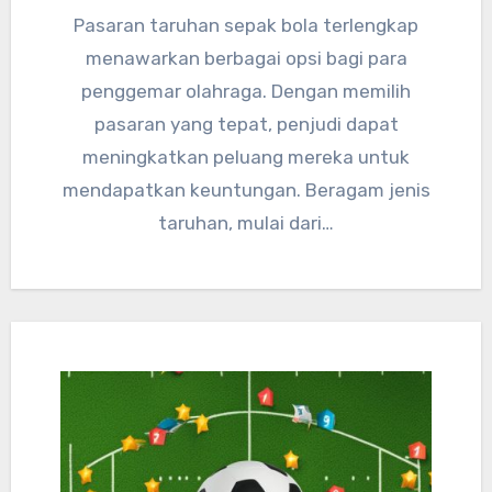
Pasaran taruhan sepak bola terlengkap
menawarkan berbagai opsi bagi para
penggemar olahraga. Dengan memilih
pasaran yang tepat, penjudi dapat
meningkatkan peluang mereka untuk
mendapatkan keuntungan. Beragam jenis
taruhan, mulai dari…