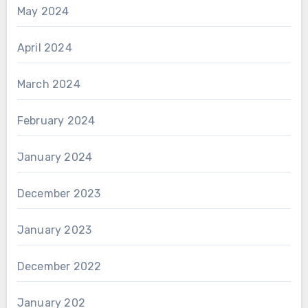
May 2024
April 2024
March 2024
February 2024
January 2024
December 2023
January 2023
December 2022
January 202