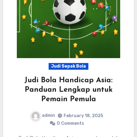
Judi Sepak Bola
Judi Bola Handicap Asia:
Panduan Lengkap untuk
Pemain Pemula
admin
February 18, 2025
0
Comments