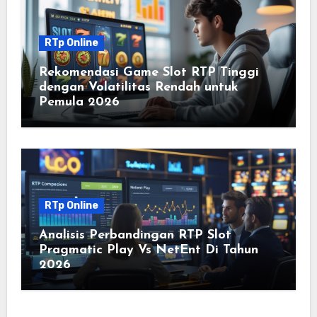
RTp Online
Rekomendasi Game Slot RTP Tinggi
dengan Volatilitas Rendah untuk
Pemula 2026
RTp Online
Analisis Perbandingan RTP Slot
Pragmatic Play Vs NetEnt Di Tahun
2026