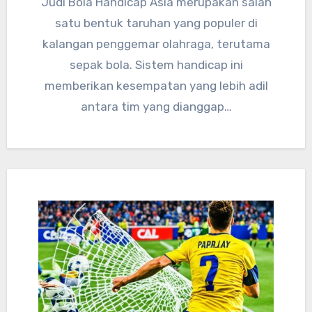
Judi Bola Handicap Asia merupakan salah
satu bentuk taruhan yang populer di
kalangan penggemar olahraga, terutama
sepak bola. Sistem handicap ini
memberikan kesempatan yang lebih adil
antara tim yang dianggap…