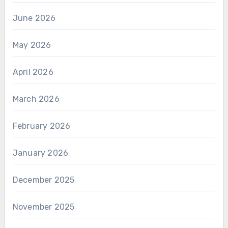
June 2026
May 2026
April 2026
March 2026
February 2026
January 2026
December 2025
November 2025