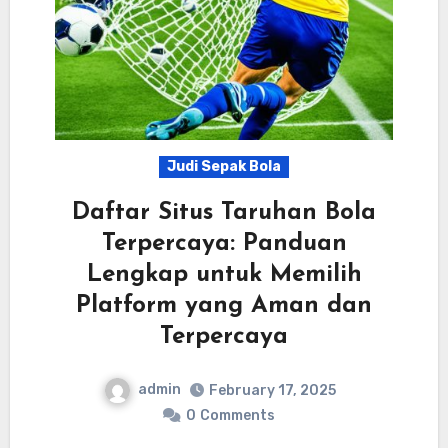
Judi Sepak Bola
Daftar Situs Taruhan Bola
Terpercaya: Panduan
Lengkap untuk Memilih
Platform yang Aman dan
Terpercaya
admin
February 17, 2025
0
Comments