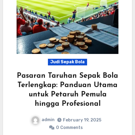
Judi Sepak Bola
Pasaran Taruhan Sepak Bola
Terlengkap: Panduan Utama
untuk Petaruh Pemula
hingga Profesional
admin
February 19, 2025
0
Comments