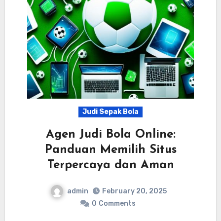
Judi Sepak Bola
Agen Judi Bola Online:
Panduan Memilih Situs
Terpercaya dan Aman
admin
February 20, 2025
0
Comments