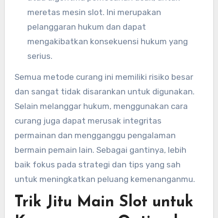
meretas mesin slot. Ini merupakan
pelanggaran hukum dan dapat
mengakibatkan konsekuensi hukum yang
serius.
Semua metode curang ini memiliki risiko besar
dan sangat tidak disarankan untuk digunakan.
Selain melanggar hukum, menggunakan cara
curang juga dapat merusak integritas
permainan dan mengganggu pengalaman
bermain pemain lain. Sebagai gantinya, lebih
baik fokus pada strategi dan tips yang sah
untuk meningkatkan peluang kemenanganmu.
Trik Jitu Main Slot untuk