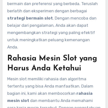
bermain dan preferensi yang berbeda. Teruslah
berlatih dan eksperimen dengan berbagai
strategi bermain slot
. Dengan mencoba dan
belajar dari pengalaman, Anda akan dapat
mengembangkan strategi yang paling efektif
untuk meningkatkan peluang kemenangan
Anda.
Rahasia Mesin Slot yang
Harus Anda Ketahui
Mesin slot memiliki rahasia dan algoritma
tertentu yang bisa Anda manfaatkan. Dalam
bagian ini, kami akan membocorkan
rahasia
mesin slot
dan membantu Anda memahami
cara kerja mesin tersebut. Dengan pengetahuan