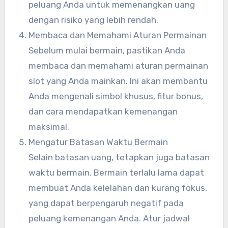
peluang Anda untuk memenangkan uang
dengan risiko yang lebih rendah.
Membaca dan Memahami Aturan Permainan
Sebelum mulai bermain, pastikan Anda
membaca dan memahami aturan permainan
slot yang Anda mainkan. Ini akan membantu
Anda mengenali simbol khusus, fitur bonus,
dan cara mendapatkan kemenangan
maksimal.
Mengatur Batasan Waktu Bermain
Selain batasan uang, tetapkan juga batasan
waktu bermain. Bermain terlalu lama dapat
membuat Anda kelelahan dan kurang fokus,
yang dapat berpengaruh negatif pada
peluang kemenangan Anda. Atur jadwal