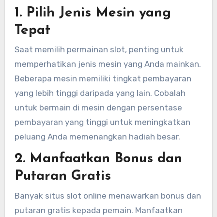
1. Pilih Jenis Mesin yang
Tepat
Saat memilih permainan slot, penting untuk
memperhatikan jenis mesin yang Anda mainkan.
Beberapa mesin memiliki tingkat pembayaran
yang lebih tinggi daripada yang lain. Cobalah
untuk bermain di mesin dengan persentase
pembayaran yang tinggi untuk meningkatkan
peluang Anda memenangkan hadiah besar.
2. Manfaatkan Bonus dan
Putaran Gratis
Banyak situs slot online menawarkan bonus dan
putaran gratis kepada pemain. Manfaatkan