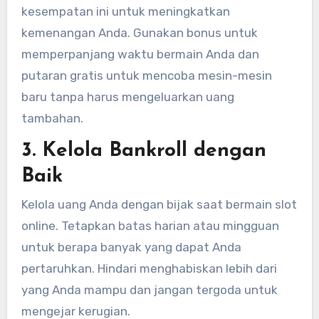
kesempatan ini untuk meningkatkan
kemenangan Anda. Gunakan bonus untuk
memperpanjang waktu bermain Anda dan
putaran gratis untuk mencoba mesin-mesin
baru tanpa harus mengeluarkan uang
tambahan.
3. Kelola Bankroll dengan
Baik
Kelola uang Anda dengan bijak saat bermain slot
online. Tetapkan batas harian atau mingguan
untuk berapa banyak yang dapat Anda
pertaruhkan. Hindari menghabiskan lebih dari
yang Anda mampu dan jangan tergoda untuk
mengejar kerugian.