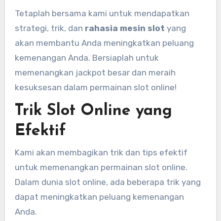
Tetaplah bersama kami untuk mendapatkan
strategi, trik, dan
rahasia mesin slot
yang
akan membantu Anda meningkatkan peluang
kemenangan Anda. Bersiaplah untuk
memenangkan jackpot besar dan meraih
kesuksesan dalam permainan slot online!
Trik Slot Online yang
Efektif
Kami akan membagikan trik dan tips efektif
untuk memenangkan permainan slot online.
Dalam dunia slot online, ada beberapa trik yang
dapat meningkatkan peluang kemenangan
Anda.