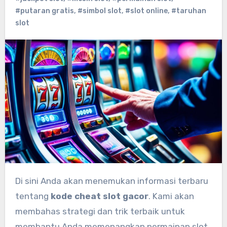
#putaran gratis
,
#simbol slot
,
#slot online
,
#taruhan
slot
Di sini Anda akan menemukan informasi terbaru
tentang
kode cheat slot gacor
. Kami akan
membahas strategi dan trik terbaik untuk
membantu Anda memenangkan permainan slot