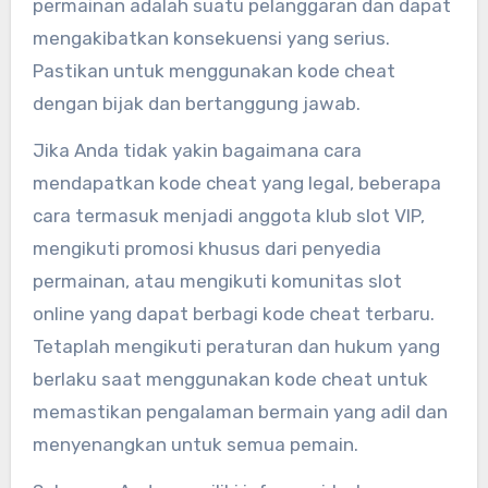
permainan adalah suatu pelanggaran dan dapat
mengakibatkan konsekuensi yang serius.
Pastikan untuk menggunakan kode cheat
dengan bijak dan bertanggung jawab.
Jika Anda tidak yakin bagaimana cara
mendapatkan kode cheat yang legal, beberapa
cara termasuk menjadi anggota klub slot VIP,
mengikuti promosi khusus dari penyedia
permainan, atau mengikuti komunitas slot
online yang dapat berbagi kode cheat terbaru.
Tetaplah mengikuti peraturan dan hukum yang
berlaku saat menggunakan kode cheat untuk
memastikan pengalaman bermain yang adil dan
menyenangkan untuk semua pemain.