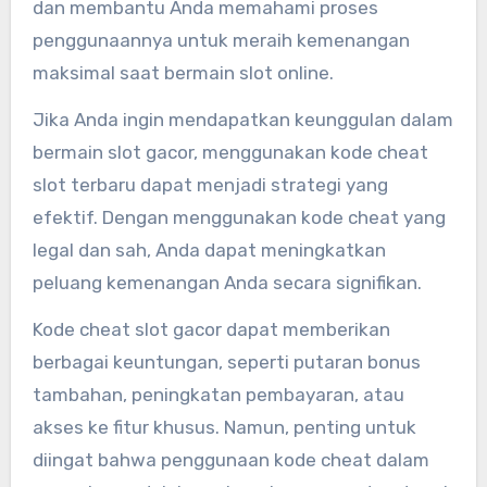
dan membantu Anda memahami proses
penggunaannya untuk meraih kemenangan
maksimal saat bermain slot online.
Jika Anda ingin mendapatkan keunggulan dalam
bermain slot gacor, menggunakan kode cheat
slot terbaru dapat menjadi strategi yang
efektif. Dengan menggunakan kode cheat yang
legal dan sah, Anda dapat meningkatkan
peluang kemenangan Anda secara signifikan.
Kode cheat slot gacor dapat memberikan
berbagai keuntungan, seperti putaran bonus
tambahan, peningkatan pembayaran, atau
akses ke fitur khusus. Namun, penting untuk
diingat bahwa penggunaan kode cheat dalam