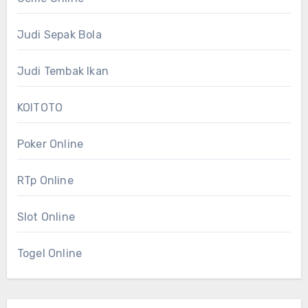
Judi Sepak Bola
Judi Tembak Ikan
KOITOTO
Poker Online
RTp Online
Slot Online
Togel Online