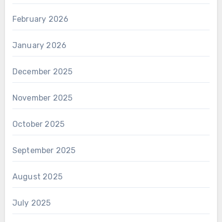
February 2026
January 2026
December 2025
November 2025
October 2025
September 2025
August 2025
July 2025