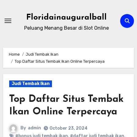
Skip
to
Floridainauguralball
content
Peluang Menang Besar di Slot Online
Home
Judi Tembak Ikan
Top Daftar Situs Tembak Ikan Online Terpercaya
Judi Tembak Ikan
Top Daftar Situs Tembak
Ikan Online Terpercaya
By
admin
October 23, 2024
#bonus judi tembak ikan
,
#daftar judi tembak ikan
,