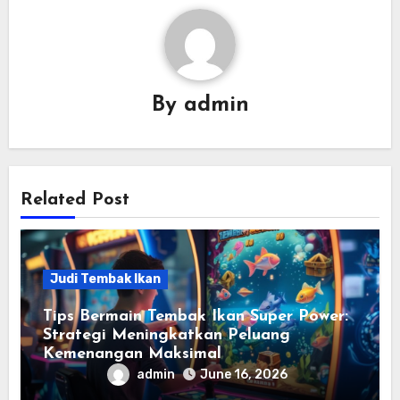
By
admin
Related Post
Judi Tembak Ikan
Tips Bermain Tembak Ikan Super Power:
Strategi Meningkatkan Peluang
Kemenangan Maksimal
admin
June 16, 2026