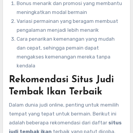
Bonus menarik dan promosi yang membantu
meningkatkan modal bermain
Variasi permainan yang beragam membuat
pengalaman menjadi lebih menarik
Cara penarikan kemenangan yang mudah
dan cepat, sehingga pemain dapat
mengakses kemenangan mereka tanpa
kendala
Rekomendasi Situs Judi
Tembak Ikan Terbaik
Dalam dunia judi online, penting untuk memilih
tempat yang tepat untuk bermain. Berikut ini
adalah beberapa rekomendasi dari daftar
situs
judi tembak ikan
terbaik yang patut dicoba.