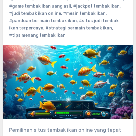
#game tembak ikan uang asli
,
#jackpot tembak ikan
,
#judi tembak ikan online
,
#mesin tembak ikan
,
#panduan bermain tembak ikan
,
#situs judi tembak
ikan terpercaya
,
#strategi bermain tembak ikan
,
#tips menang tembak ikan
Pemilihan situs tembak ikan online yang tepat