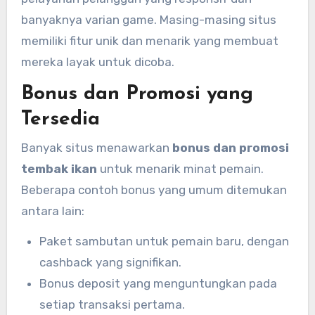
banyaknya varian game. Masing-masing situs
memiliki fitur unik dan menarik yang membuat
mereka layak untuk dicoba.
Bonus dan Promosi yang
Tersedia
Banyak situs menawarkan
bonus dan promosi
tembak ikan
untuk menarik minat pemain.
Beberapa contoh bonus yang umum ditemukan
antara lain:
Paket sambutan untuk pemain baru, dengan
cashback yang signifikan.
Bonus deposit yang menguntungkan pada
setiap transaksi pertama.