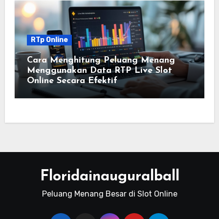
RTp Online
Cara Menghitung Peluang Menang
Menggunakan Data RTP Live Slot
Online Secara Efektif
Floridainauguralball
Peluang Menang Besar di Slot Online