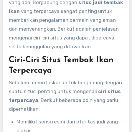
yang ada. Bergabung dengan
situs judi tembak
ikan
yang terpercaya sangat penting untuk
memberikan pengalaman bermain yang aman
dan menyenangkan. Berikut adalah penjelasan
mengenai ciri-ciri situs yang dapat dipercaya
serta keunggulan yang ditawarkan.
Ciri-Ciri Situs Tembak Ikan
Terpercaya
Sebelum memutuskan untuk bergabung dengan
suatu situs, penting untuk mengenali
ciri situs
terpercaya
. Berikut beberapa poin yang perlu
diperhatikan:
Memiliki lisensi resmi dari otoritas judi yang
diakui