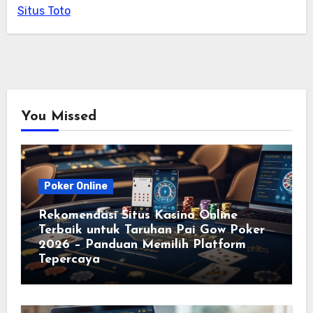
Situs Toto
You Missed
Poker Online
Rekomendasi Situs Kasino Online
Terbaik untuk Taruhan Pai Gow Poker
2026 – Panduan Memilih Platform
Tepercaya