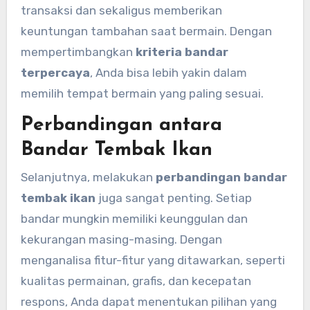
transaksi dan sekaligus memberikan
keuntungan tambahan saat bermain. Dengan
mempertimbangkan
kriteria bandar
terpercaya
, Anda bisa lebih yakin dalam
memilih tempat bermain yang paling sesuai.
Perbandingan antara
Bandar Tembak Ikan
Selanjutnya, melakukan
perbandingan bandar
tembak ikan
juga sangat penting. Setiap
bandar mungkin memiliki keunggulan dan
kekurangan masing-masing. Dengan
menganalisa fitur-fitur yang ditawarkan, seperti
kualitas permainan, grafis, dan kecepatan
respons, Anda dapat menentukan pilihan yang