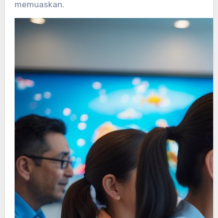
memuaskan.