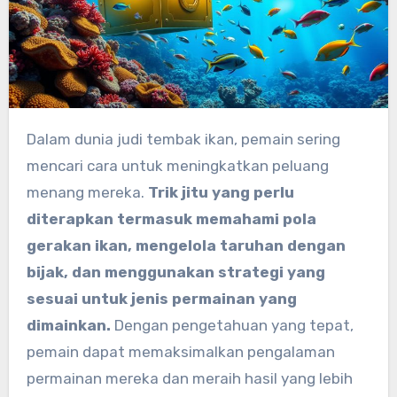
Dalam dunia judi tembak ikan, pemain sering
mencari cara untuk meningkatkan peluang
menang mereka.
Trik jitu yang perlu
diterapkan termasuk memahami pola
gerakan ikan, mengelola taruhan dengan
bijak, dan menggunakan strategi yang
sesuai untuk jenis permainan yang
dimainkan.
Dengan pengetahuan yang tepat,
pemain dapat memaksimalkan pengalaman
permainan mereka dan meraih hasil yang lebih