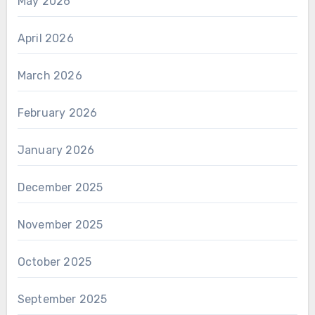
May 2026
April 2026
March 2026
February 2026
January 2026
December 2025
November 2025
October 2025
September 2025