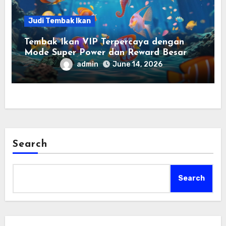
Judi Tembak Ikan
Tembak Ikan VIP Terpercaya dengan
Mode Super Power dan Reward Besar
admin
June 14, 2026
Search
Search