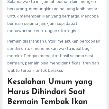
Selama waktu ini, jumlah pemain lain mungkin
berkurang, memungkinkan peluang lebih besar
untuk menembak ikan yang berharga. Mencoba
bermain selama jam-jam sepi dapat
menawarkan keuntungan strategis.
Pemain disarankan untuk melakukan percobaan
sendiri untuk menemukan waktu ideal bagi
mereka. Dengan mencatat hasil selama sesi
bermain, pemain bisa mengidentifikasi tren dan
waktu terbaik untuk beraksi.
Kesalahan Umum yang
Harus Dihindari Saat
Bermain Tembak Ikan