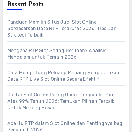
Recent Posts
Panduan Memilih Situs Judi Slot Online
Berdasarkan Data RTP Terakurat 2026: Tips Dan
Strategi Terbaik
Mengapa RTP Slot Sering Berubah? Analisis
Mendalam untuk Pemain 2026
Cara Menghitung Peluang Menang Menggunakan
Data RTP Live Slot Online Secara Efektif
Daftar Slot Online Paling Gacor Dengan RTP di
Atas 99% Tahun 2026: Temukan Pilihan Terbaik
Untuk Menang Besar
Apa Itu RTP dalam Slot Online dan Pentingnya bagi
Pemain di 2026