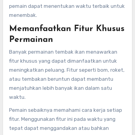
pemain dapat menentukan waktu terbaik untuk
menembak.
Memanfaatkan Fitur Khusus
Permainan
Banyak permainan tembak ikan menawarkan
fitur khusus yang dapat dimanfaatkan untuk
meningkatkan peluang. Fitur seperti bom, roket,
atau tembakan beruntun dapat membantu
menjatuhkan lebih banyak ikan dalam satu
waktu.
Pemain sebaiknya memahami cara kerja setiap
fitur. Menggunakan fitur ini pada waktu yang
tepat dapat menggandakan atau bahkan