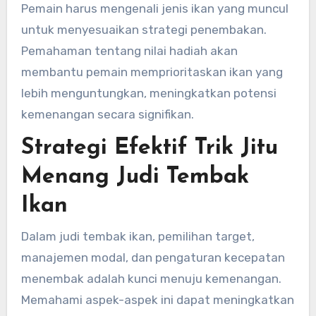
Pemain harus mengenali jenis ikan yang muncul
untuk menyesuaikan strategi penembakan.
Pemahaman tentang nilai hadiah akan
membantu pemain memprioritaskan ikan yang
lebih menguntungkan, meningkatkan potensi
kemenangan secara signifikan.
Strategi Efektif Trik Jitu
Menang Judi Tembak
Ikan
Dalam judi tembak ikan, pemilihan target,
manajemen modal, dan pengaturan kecepatan
menembak adalah kunci menuju kemenangan.
Memahami aspek-aspek ini dapat meningkatkan