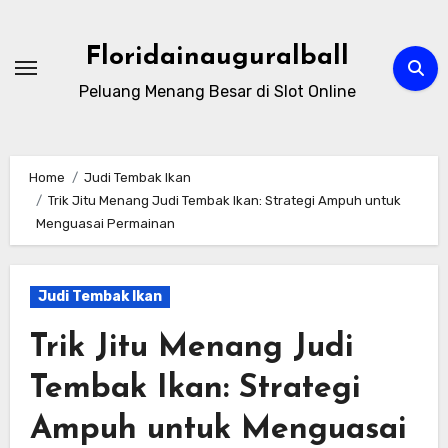
Skip
to
Floridainauguralball
content
Peluang Menang Besar di Slot Online
Home
Judi Tembak Ikan
Trik Jitu Menang Judi Tembak Ikan: Strategi Ampuh untuk
Menguasai Permainan
Judi Tembak Ikan
Trik Jitu Menang Judi
Tembak Ikan: Strategi
Ampuh untuk Menguasai