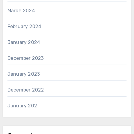
March 2024
February 2024
January 2024
December 2023
January 2023
December 2022
January 202