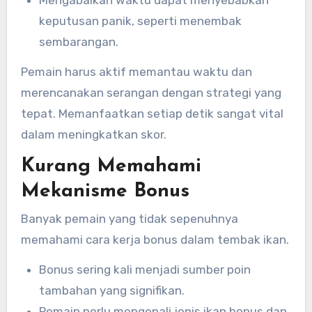
keputusan panik, seperti menembak
sembarangan.
Pemain harus aktif memantau waktu dan
merencanakan serangan dengan strategi yang
tepat. Memanfaatkan setiap detik sangat vital
dalam meningkatkan skor.
Kurang Memahami
Mekanisme Bonus
Banyak pemain yang tidak sepenuhnya
memahami cara kerja bonus dalam tembak ikan.
Bonus sering kali menjadi sumber poin
tambahan yang signifikan.
Pemain perlu mengenali jenis ikan bonus dan