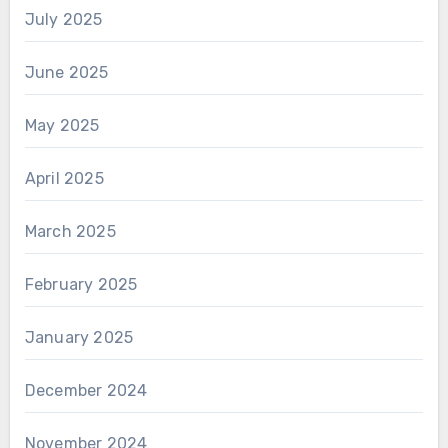
July 2025
June 2025
May 2025
April 2025
March 2025
February 2025
January 2025
December 2024
November 2024