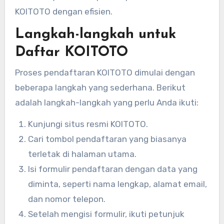
KOITOTO dengan efisien.
Langkah-langkah untuk
Daftar KOITOTO
Proses pendaftaran KOITOTO dimulai dengan
beberapa langkah yang sederhana. Berikut
adalah langkah-langkah yang perlu Anda ikuti:
Kunjungi situs resmi KOITOTO.
Cari tombol pendaftaran yang biasanya
terletak di halaman utama.
Isi formulir pendaftaran dengan data yang
diminta, seperti nama lengkap, alamat email,
dan nomor telepon.
Setelah mengisi formulir, ikuti petunjuk