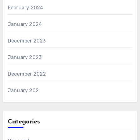
February 2024
January 2024
December 2023
January 2023
December 2022
January 202
Categories