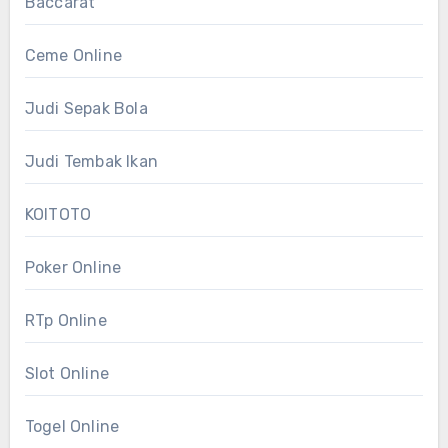
Baccarat
Ceme Online
Judi Sepak Bola
Judi Tembak Ikan
KOITOTO
Poker Online
RTp Online
Slot Online
Togel Online