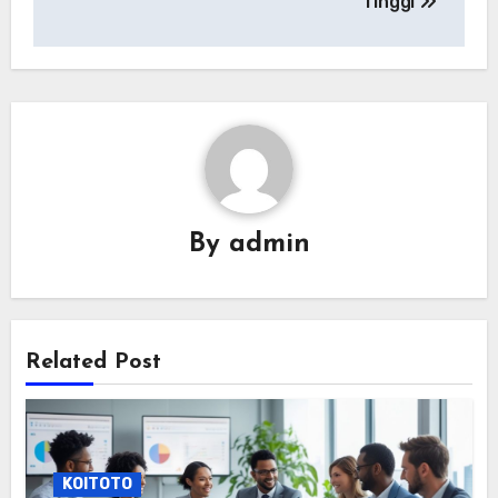
Tinggi
By
admin
Related Post
KOITOTO