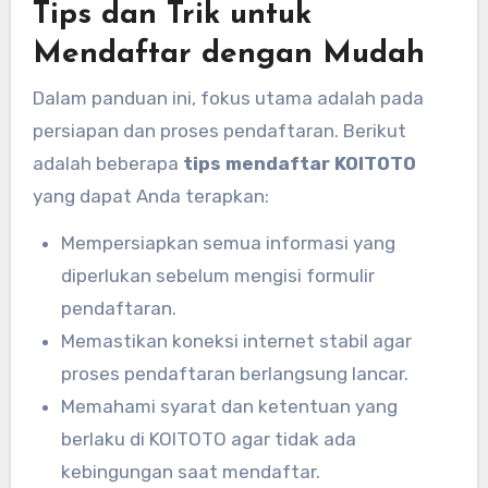
Tips dan Trik untuk
Mendaftar dengan Mudah
Dalam panduan ini, fokus utama adalah pada
persiapan dan proses pendaftaran. Berikut
adalah beberapa
tips mendaftar KOITOTO
yang dapat Anda terapkan:
Mempersiapkan semua informasi yang
diperlukan sebelum mengisi formulir
pendaftaran.
Memastikan koneksi internet stabil agar
proses pendaftaran berlangsung lancar.
Memahami syarat dan ketentuan yang
berlaku di KOITOTO agar tidak ada
kebingungan saat mendaftar.