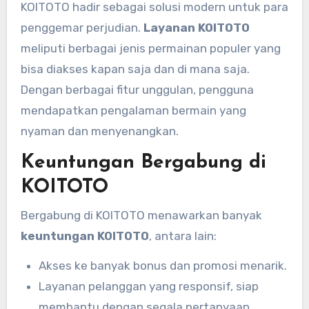
KOITOTO hadir sebagai solusi modern untuk para
penggemar perjudian.
Layanan KOITOTO
meliputi berbagai jenis permainan populer yang
bisa diakses kapan saja dan di mana saja.
Dengan berbagai fitur unggulan, pengguna
mendapatkan pengalaman bermain yang
nyaman dan menyenangkan.
Keuntungan Bergabung di
KOITOTO
Bergabung di KOITOTO menawarkan banyak
keuntungan KOITOTO
, antara lain:
Akses ke banyak bonus dan promosi menarik.
Layanan pelanggan yang responsif, siap
membantu dengan segala pertanyaan.