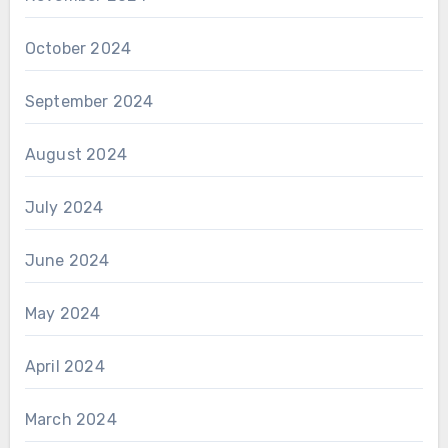
October 2024
September 2024
August 2024
July 2024
June 2024
May 2024
April 2024
March 2024