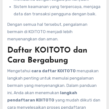
Sistem keamanan yang terpercaya, menjaga
data dan transaksi pengguna dengan baik.
Dengan semua hal tersebut, pengalaman
bermain di KOITOTO menjadi lebih
menyenangkan dan aman.
Daftar KOITOTO dan
Cara Bergabung
Mengetahui
cara daftar KOITOTO
merupakan
langkah penting untuk memulai pengalaman
bermain yang menyenangkan. Dalam panduan
ini, Anda akan menemukan
langkah
pendaftaran KOITOTO
yang mudah diikuti dan
cara menyelesaikan proses pendaftaran