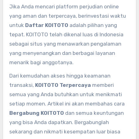
Jika Anda mencari platform perjudian online
yang aman dan terpercaya, berinvestasi waktu
untuk
Daftar KOITOTO
adalah pilihan yang
tepat. KOITOTO telah dikenal luas di Indonesia
sebagai situs yang menawarkan pengalaman
yang menyenangkan dan berbagai layanan
menarik bagi anggotanya.
Dari kemudahan akses hingga keamanan
transaksi,
KOITOTO Terpercaya
memberi
semua yang Anda butuhkan untuk menikmati
setiap momen. Artikel ini akan membahas cara
Bergabung KOITOTO
dan semua keuntungan
yang bisa Anda dapatkan. Bergabunglah
sekarang dan nikmati kesempatan luar biasa