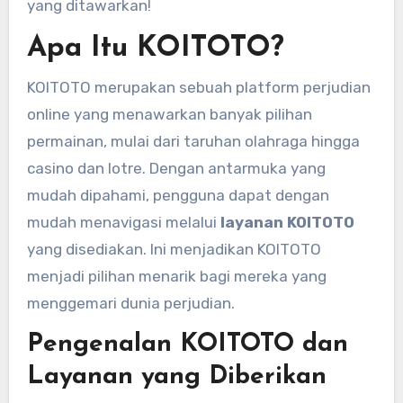
yang ditawarkan!
Apa Itu KOITOTO?
KOITOTO merupakan sebuah platform perjudian
online yang menawarkan banyak pilihan
permainan, mulai dari taruhan olahraga hingga
casino dan lotre. Dengan antarmuka yang
mudah dipahami, pengguna dapat dengan
mudah menavigasi melalui
layanan KOITOTO
yang disediakan. Ini menjadikan KOITOTO
menjadi pilihan menarik bagi mereka yang
menggemari dunia perjudian.
Pengenalan KOITOTO dan
Layanan yang Diberikan