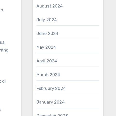
August 2024
an
July 2024
June 2024
isa
May 2024
yang
April 2024
March 2024
 di
February 2024
January 2024
g
December 2023