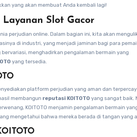
kan yang akan membuat Anda kembali lagi!
Layanan Slot Gacor
a perjudian online. Dalam bagian ini, kita akan mengulik
asinya di industri, yang menjadi jaminan bagi para pemai
 bervariasi, menghadirkan pengalaman bermain yang
TOTO
yang tersedia.
OTO
enyediakan platform perjudian yang aman dan terpercay
rhasil membangun
reputasi KOITOTO
yang sangat baik. 
ng berwenang, KOITOTO menjamin pengalaman bermain yang
nang mengetahui bahwa mereka berada di tangan yang 
i KOITOTO