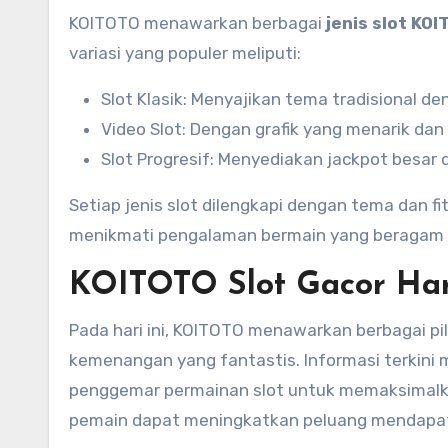
KOITOTO menawarkan berbagai
jenis slot KO
variasi yang populer meliputi:
Slot Klasik: Menyajikan tema tradisional d
Video Slot: Dengan grafik yang menarik dan
Slot Progresif: Menyediakan jackpot besa
Setiap jenis slot dilengkapi dengan tema dan f
menikmati pengalaman bermain yang beragam
KOITOTO Slot Gacor Hari
Pada hari ini, KOITOTO menawarkan berbagai p
kemenangan yang fantastis. Informasi terkini
penggemar permainan slot untuk memaksimalk
pemain dapat meningkatkan peluang mendapat