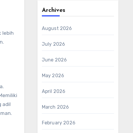
Archives
August 2026
 lebih
n.
July 2026
June 2026
May 2026
a.
April 2026
Memiliki
 adil
March 2026
aman.
February 2026