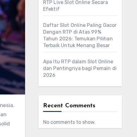
RTP Live Slot Online Secara
Efektif
Daftar Slot Online Paling Gacor
Dengan RTP di Atas 99%
Tahun 2026: Temukan Pilihan
Terbaik Untuk Menang Besar
Apa Itu RTP dalam Slot Online
dan Pentingnya bagi Pemain di
2026
nesia.
Recent Comments
kan
No comments to show.
olid