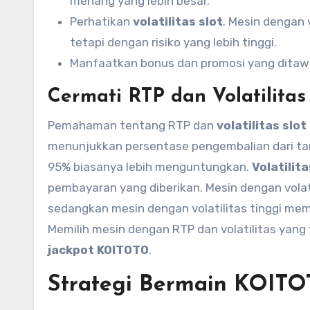
menang yang lebih besar.
Perhatikan
volatilitas slot
. Mesin dengan 
tetapi dengan risiko yang lebih tinggi.
Manfaatkan bonus dan promosi yang ditaw
Cermati RTP dan Volatilitas 
Pemahaman tentang RTP dan
volatilitas slot
menunjukkan persentase pengembalian dari ta
95% biasanya lebih menguntungkan.
Volatilita
pembayaran yang diberikan. Mesin dengan vola
sedangkan mesin dengan volatilitas tinggi mem
Memilih mesin dengan RTP dan volatilitas yan
jackpot KOITOTO
.
Strategi Bermain KOITO