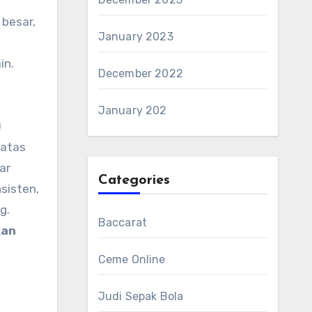
 besar,
January 2023
in.
December 2022
January 202
)
 atas
ar
Categories
sisten,
g.
Baccarat
kan
Ceme Online
Judi Sepak Bola